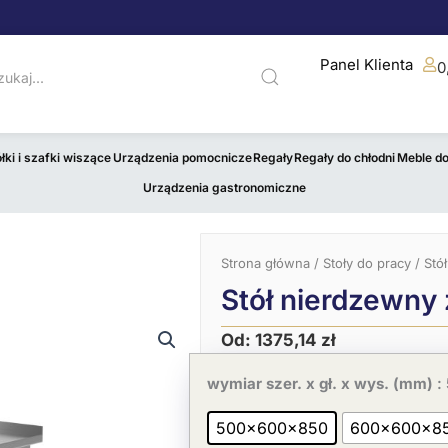
Panel Klienta
0
łki i szafki wiszące
Urządzenia pomocnicze
Regały
Regały do chłodni
Meble d
Urządzenia gastronomiczne
Strona główna
/
Stoły do pracy
/ Stó
Stół nierdzewny 
Od:
1375,14
zł
Pierwotna
Aktualna
ilość
cena
cena
Stół
wymiar szer. x gł. x wys. (mm)
:
wynosiła:
wynosi:
nierdzewny
2115,60 zł.
1375,14 zł.
z
500x600x850
600x600x8
otwartą