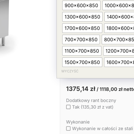
szafką
900x600x850
1000x600x
1300x600x850
1400x600x
1700x600x850
1800x600x
700x700x850
800x700x8
1100x700x850
1200x700x
1500x700x850
1600x700x
WYCZYŚĆ
1375,14
zł
/
1118,00
zł
nett
Dodatkowy rant boczny
Tak (135,30 zł z vat)
Wykonanie
Wykonanie w całości ze stali