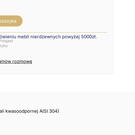
 koszyka
ówieniu mebli nierdzewnych powyżej 5000zł.
Polgast
szyku
amów rozmowę
ali kwasoodpornej AISI 304)