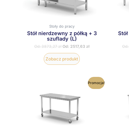
wybrać
na
stronie
produktu
Stoły do pracy
Stół nierdzewny z półką + 3
Stół
szuflady (L)
Od:
3873,27
zł
Od:
2517,63
zł
Od
Zobacz produkt
Ten
Promocja!
produkt
ma
wiele
wariantów.
Opcje
można
wybrać
na