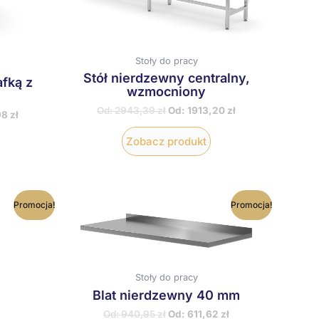
ybrać
wybrać
a
na
tronie
stronie
roduktu
produktu
Stoły do pracy
Stół nierdzewny centralny,
afką z
wzmocniony
Od:
2943,39
zł
Od:
1913,20
zł
98
zł
Zobacz produkt
en
Ten
Promocja!
Promocja!
rodukt
produkt
ma
ma
iele
wiele
ariantów.
wariantów.
pcje
Opcje
Stoły do pracy
ożna
można
Blat nierdzewny 40 mm
ybrać
wybrać
a
na
Od:
940,95
zł
Od:
611,62
zł