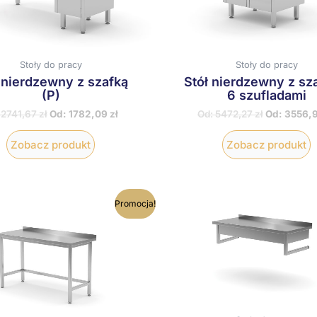
wybrać
w
na
n
stronie
s
produktu
p
Stoły do pracy
Stoły do pracy
 nierdzewny z szafką
Stół nierdzewny z sz
(P)
6 szufladami
:
2741,67
zł
Od:
1782,09
zł
Od:
5472,27
zł
Od:
3556,
Zobacz produkt
Zobacz produkt
Ten
T
Promocja!
produkt
p
ma
wiele
w
wariantów.
w
Opcje
O
można
m
wybrać
w
na
n