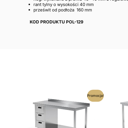
rant tylny o wysokości 40 mm
prześwit od podłoża 160 mm
KOD PRODUKTU POL-129
Ten
Promocja!
produkt
ma
wiele
wariantów.
Opcje
można