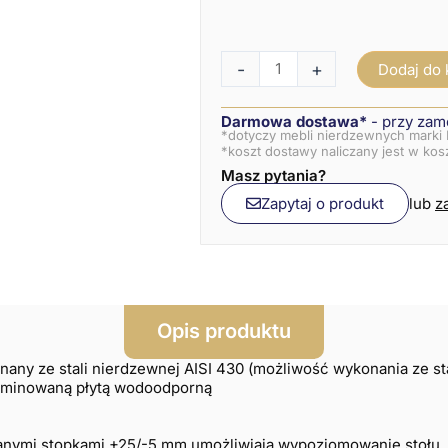
-
+
Dodaj do
Darmowa dostawa*
- przy zam
*dotyczy mebli nierdzewnych marki 
*koszt dostawy naliczany jest w ko
Masz pytania?
Zapytaj o produkt
lub
z
Opis produktu
onany ze stali nierdzewnej AISI 430 (możliwość wykonania ze st
aminowaną płytą wodoodporną
anymi stopkami +25/-5 mm umożliwiają wypoziomowanie stołu