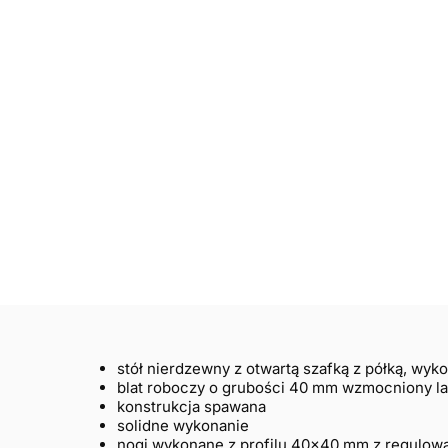
stół nierdzewny z otwartą szafką z półką, wyk
blat roboczy o grubości 40 mm wzmocniony l
konstrukcja spawana
solidne wykonanie
nogi wykonane z profilu 40×40 mm z regulow