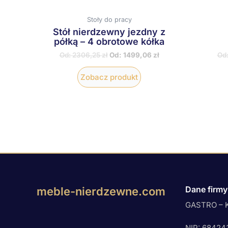
stronie
produktu
Stoły do pracy
Stół nierdzewny jezdny z
półką – 4 obrotowe kółka
Od:
2306,25
zł
Od:
1499,06
zł
Od
Zobacz produkt
Dane firmy
meble-nierdzewne.com
GASTRO – K
NIP: 68424