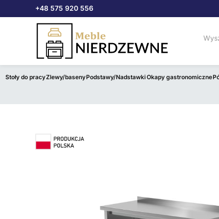
Przejdź
+48 575 920 556
do
treści
Stoły do pracy
Zlewy/baseny
Podstawy/Nadstawki
Okapy gastronomiczne
Pó