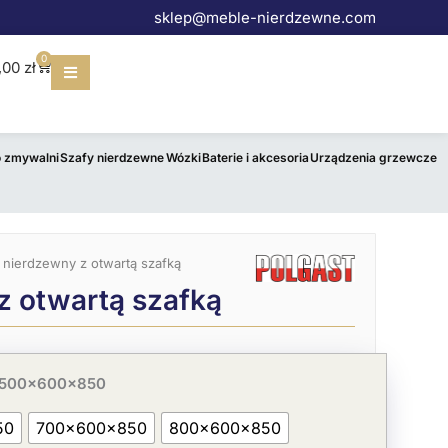
sklep@meble-nierdzewne.com
0
Wózek
,00
zł
o zmywalni
Szafy nierdzewne
Wózki
Baterie i akcesoria
Urządzenia grzewcze
ł nierdzewny z otwartą szafką
z otwartą szafką
 500x600x850
50
700x600x850
800x600x850