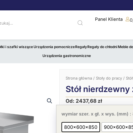
Panel Klienta
0
łki i szafki wiszące
Urządzenia pomocnicze
Regały
Regały do chłodni
Meble d
Urządzenia gastronomiczne
Strona główna
/
Stoły do pracy
/ Stó
Stół nierdzewny 
Od:
2437,68
zł
Pierwotna
Aktualna
ilość
cena
cena
Stół
wymiar szer. x gł. x wys. (mm)
:
wynosiła:
wynosi:
nierdzewny
3750,27 zł.
2437,68 zł.
z
800x600x850
900x600x8
3