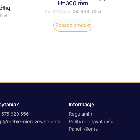
H=300 mm
ółką
Od:
991,38
zł
Od:
644,40
zł
98
zł
Zobacz produkt
pytania?
Informacje
 575 920 556
Regulamin
ep@meble-nierdzewne.com
Polityka prywatności
Panel Klienta