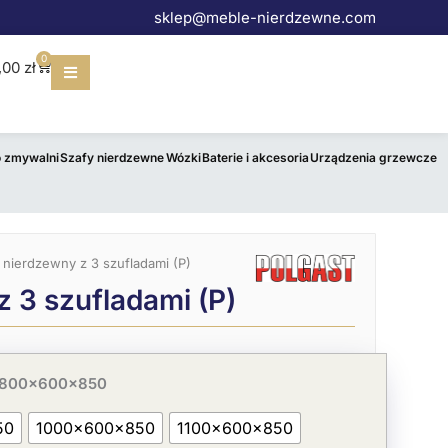
sklep@meble-nierdzewne.com
0
Wózek
,00
zł
o zmywalni
Szafy nierdzewne
Wózki
Baterie i akcesoria
Urządzenia grzewcze
ł nierdzewny z 3 szufladami (P)
z 3 szufladami (P)
 800x600x850
50
1000x600x850
1100x600x850