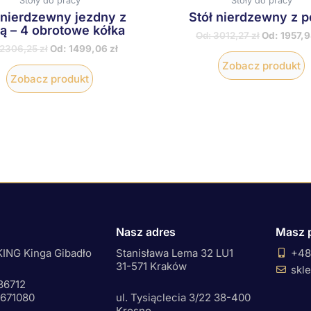
Stoły do pracy
Stoły do pracy
 nierdzewny jezdny z
Stół nierdzewny z p
ą – 4 obrotowe kółka
Od:
3012,27
zł
Od:
1957,
2306,25
zł
Od:
1499,06
zł
Zobacz produkt
Zobacz produkt
Nasz adres
Masz 
ING Kinga Gibadło
Stanisława Lema 32 LU1
+48
31-571 Kraków
skl
36712
0671080
ul. Tysiąclecia 3/22 38-400
Krosno