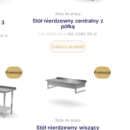
tronie
stronie
roduktu
produktu
Stoły do pracy
Stół nierdzewny centralny z
 3
półką
Od:
3209,07
zł
Od:
2085,90
zł
68
zł
Zobacz produkt
en
Ten
Promocja!
Promocja!
rodukt
produkt
ma
ma
iele
wiele
ariantów.
wariantów.
pcje
Opcje
ożna
można
ybrać
wybrać
a
na
tronie
stronie
Stoły do pracy
roduktu
produktu
Stół nierdzewny wiszący