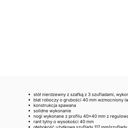
stół nierdzewny z szafką z 3 szufladami, wyko
blat roboczy o grubości 40 mm wzmocniony l
konstrukcja spawana
solidne wykonanie
nogi wykonane z profilu 40×40 mm z regulow
rant tylny o wysokości 40 mm
głębokość użytkowa szuflady 117 mm(szuflady 