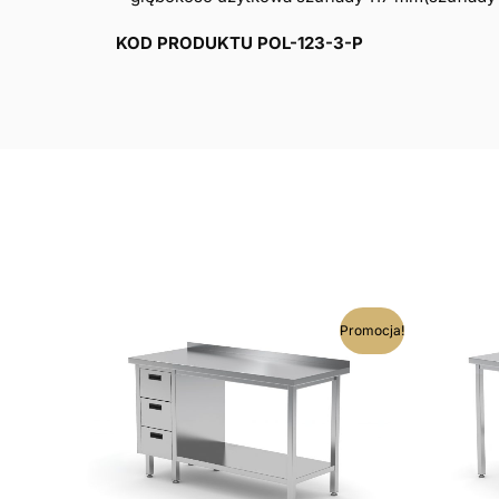
KOD PRODUKTU POL-123-3-P
Ten
Promocja!
produkt
ma
wiele
wariantów.
Opcje
można
wybrać
na