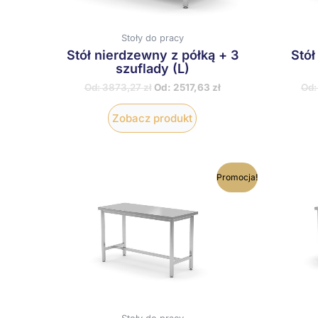
stronie
produktu
Stoły do pracy
Stół nierdzewny z półką + 3
Stół
szuflady (L)
Od:
3873,27
zł
Od:
2517,63
zł
Od
Zobacz produkt
Ten
Promocja!
produkt
ma
wiele
wariantów.
Opcje
można
wybrać
na
stronie
produktu