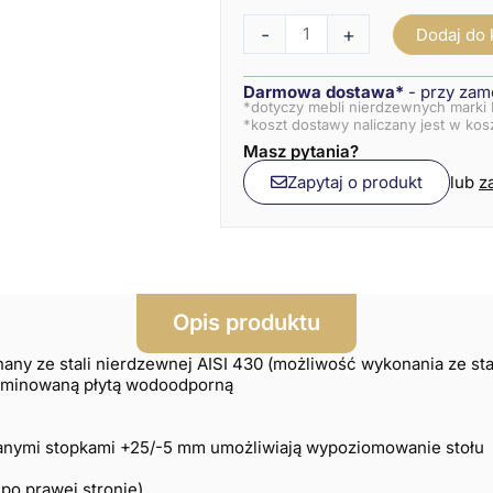
-
+
Dodaj do
Darmowa dostawa*
- przy zam
*dotyczy mebli nierdzewnych marki 
*koszt dostawy naliczany jest w ko
Masz pytania?
Zapytaj o produkt
lub
z
Opis produktu
nany ze stali nierdzewnej AISI 430 (możliwość wykonania ze st
aminowaną płytą wodoodporną
anymi stopkami +25/-5 mm umożliwiają wypoziomowanie stołu
po prawej stronie)