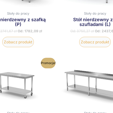
stronie
s
produktu
p
Stoły do pracy
Stoły do pracy
 nierdzewny z szafką
Stół nierdzewny z
(P)
szufladami (L)
:
2741,67
zł
Od:
1782,09
zł
Od:
3750,27
zł
Od:
2437,
Zobacz produkt
Zobacz produkt
Ten
T
Promocja!
produkt
p
ma
wiele
w
wariantów.
w
Opcje
O
można
m
wybrać
w
na
n
stronie
s
produktu
p