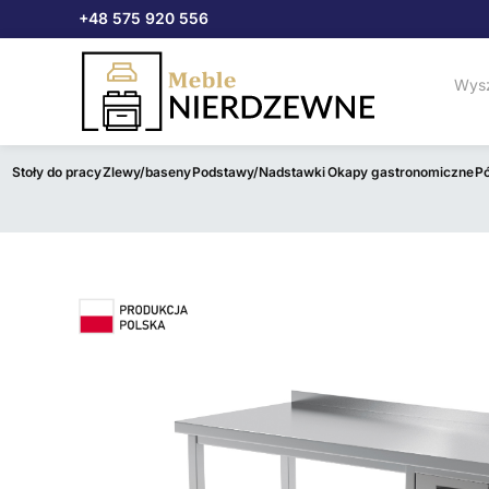
Przejdź
+48 575 920 556
do
treści
Stoły do pracy
Zlewy/baseny
Podstawy/Nadstawki
Okapy gastronomiczne
Pó