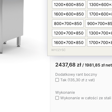
szufladami
1200x600x850
1300x600x
(P)
1600x600x850
1700x600x
800x700x850
900x700x8
1200x700x850
1300x700x
1600x700x850
1700x700x
WYCZYŚĆ
2437,68
zł
/
1981,85
zł
net
Dodatkowy rant boczny
Tak (135,30 zł z vat)
Wykonanie
Wykonanie w całości ze stali