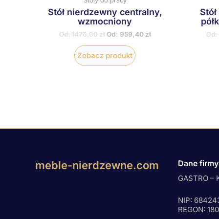
Stoły do pracy
Stół nierdzewny centralny,
Stół
wzmocniony
półk
Od:
1476,00
zł
Od:
959,40
zł
Od:
Zobacz produkt
Dane firmy
meble-nierdzewne.com
GASTRO – K
NIP: 68424
REGON: 18