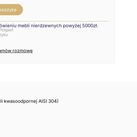
 koszyka
ówieniu mebli nierdzewnych powyżej 5000zł.
Polgast
szyku
amów rozmowę
ali kwasoodpornej AISI 304)