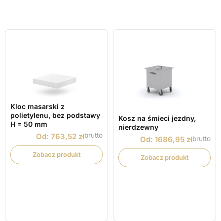
Kloc masarski z
polietylenu, bez podstawy
Kosz na śmieci jezdny,
H = 50 mm
nierdzewny
brutto
Od:
763,52
zł
brutto
Od:
1686,95
zł
Zobacz produkt
Zobacz produkt