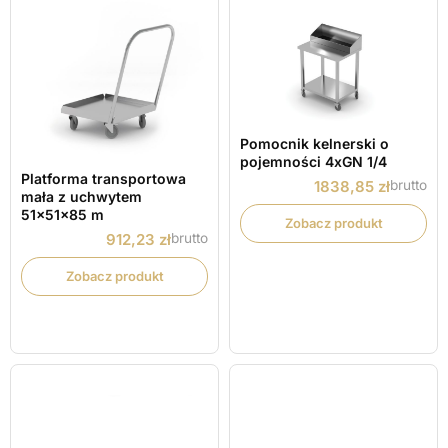
Pomocnik kelnerski o
pojemności 4xGN 1/4
Platforma transportowa
brutto
1838,85
zł
mała z uchwytem
51x51x85 m
Zobacz produkt
brutto
912,23
zł
Zobacz produkt