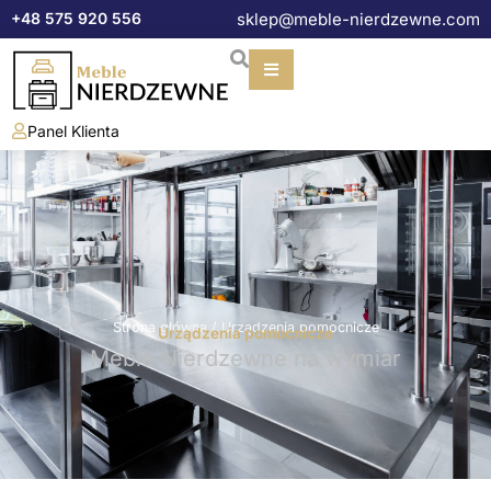
Przejdź
+48 575 920 556
sklep@meble-nierdzewne.com
do
treści
Panel Klienta
Strona główna
/ Urządzenia pomocnicze
Urządzenia pomocnicze
Meble Nierdzewne na wymiar