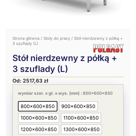
Strona główna
/
Stoły do pracy
/ Stół nierdzewny z półką +
3 szuflady (L)
Stół nierdzewny z półką +
3 szuflady (L)
Od:
2517,63
zł
Pierwotna
Aktualna
ilość
cena
cena
Stół
wymiar szer. x gł. x wys. (mm)
: 800x600x850
wynosiła:
wynosi:
nierdzewny
3873,27 zł.
2517,63 zł.
z
800x600x850
900x600x850
półką
+
1000x600x850
1100x600x850
3
szuflady
(L)
1200x600x850
1300x600x850