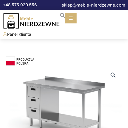
Przejdź
+48 575 920 556
sklep@meble-nierdzewne.com
do
treści
Panel Klienta