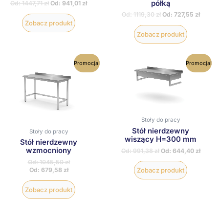
półką
Od:
1447,71
zł
Od:
941,01
zł
Od:
1119,30
zł
Od:
727,55
zł
Zobacz produkt
Zobacz produkt
Ten
Ten
Promocja!
Promocja!
produkt
produkt
ma
ma
wiele
wiele
wariantów.
wariantów
Opcje
Opcje
można
można
wybrać
wybrać
Stoły do pracy
na
na
Stół nierdzewny
Stoły do pracy
stronie
stronie
wiszący H=300 mm
Stół nierdzewny
produktu
produktu
wzmocniony
Od:
991,38
zł
Od:
644,40
zł
Od:
1045,50
zł
Od:
679,58
zł
Zobacz produkt
Zobacz produkt