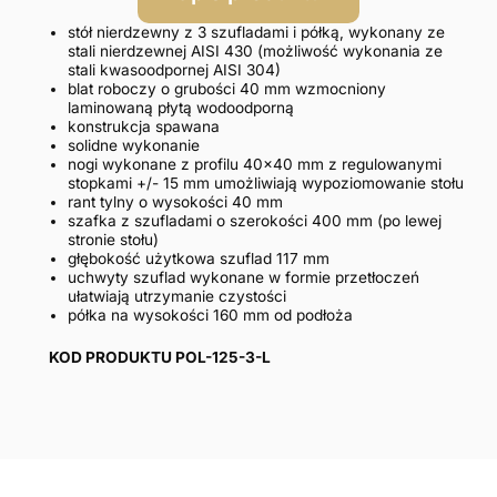
stół nierdzewny z 3 szufladami i półką, wykonany ze
stali nierdzewnej AISI 430 (możliwość wykonania ze
stali kwasoodpornej AISI 304)
blat roboczy o grubości 40 mm wzmocniony
laminowaną płytą wodoodporną
konstrukcja spawana
solidne wykonanie
nogi wykonane z profilu 40×40 mm z regulowanymi
stopkami +/- 15 mm umożliwiają wypoziomowanie stołu
rant tylny o wysokości 40 mm
szafka z szufladami o szerokości 400 mm (po lewej
stronie stołu)
głębokość użytkowa szuflad 117 mm
uchwyty szuflad wykonane w formie przetłoczeń
ułatwiają utrzymanie czystości
półka na wysokości 160 mm od podłoża
KOD PRODUKTU POL-125-3-L