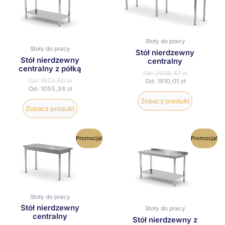
wiele
wiele
wariantów.
wariantów
Opcje
Opcje
można
można
wybrać
wybrać
Stoły do pracy
na
na
Stoły do pracy
Stół nierdzewny
stronie
stronie
Stół nierdzewny
centralny
produktu
produktu
centralny z półką
Od:
2938,47
zł
Od:
1623,60
zł
Od:
1910,01
zł
Od:
1055,34
zł
Zobacz produkt
Zobacz produkt
Ten
Ten
Promocja!
Promocja!
produkt
produkt
ma
ma
wiele
wiele
wariantów.
wariantów
Opcje
Opcje
można
można
wybrać
wybrać
Stoły do pracy
na
na
Stół nierdzewny
Stoły do pracy
stronie
stronie
centralny
Stół nierdzewny z
produktu
produktu