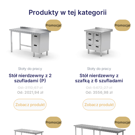
Produkty w tej kategorii
Ten
Ten
Promocja!
Promocja!
produkt
produkt
ma
ma
wiele
wiele
wariantów.
wariantów
Opcje
Opcje
można
można
wybrać
wybrać
na
na
Stoły do pracy
Stoły do pracy
stronie
stronie
produktu
produktu
Stół nierdzewny z 2
Stół nierdzewny z
szufladami (P)
szafką z 6 szufladami
Od:
3110,67
zł
Od:
5472,27
zł
Od:
2021,94
zł
Od:
3556,98
zł
Zobacz produkt
Zobacz produkt
Ten
Ten
Promocja!
Promocja!
produkt
produkt
ma
ma