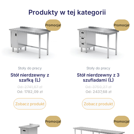
Produkty w tej kategorii
Ten
Ten
Promocja!
Promocja!
produkt
produkt
ma
ma
wiele
wiele
wariantów.
wariantów
Opcje
Opcje
można
można
wybrać
wybrać
na
na
Stoły do pracy
Stoły do pracy
stronie
stronie
produktu
produktu
Stół nierdzewny z
Stół nierdzewny z 3
szafką (L)
szufladami (L)
Od:
2741,67
zł
Od:
3750,27
zł
Od:
1782,09
zł
Od:
2437,68
zł
Zobacz produkt
Zobacz produkt
Ten
Ten
Promocja!
Promocja!
produkt
produkt
ma
ma