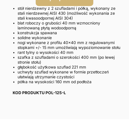
stół nierdzewny z 2 szufladami i półką, wykonany ze
stali nierdzewnej AISI 430 (możliwość wykonania ze
stali kwasoodpornej AISI 304)
blat roboczy o grubości 40 mm wzmocniony
laminowaną płytą wodoodporną
konstrukcja spawana
solidne wykonanie
nogi wykonane z profilu 40×40 mm z regulowanymi
stopkami +/- 15 mm umożliwiają wypoziomowanie stołu
rant tylny o wysokości 40 mm
szafka z szufladami o szerokości 400 mm (po lewej
stronie stołu)
głębokość użytkowa szuflad 221 mm
uchwyty szuflad wykonane w formie przetłoczeń
ułatwiają utrzymanie czystości
półka na wysokości 160 mm od podłoża
KOD PRODUKTU POL-125-L