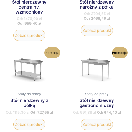
Stół nierdzewny
Stół nierdzewny
produktu
produktu
centralny,
narożny z półką
wzmocniony
Od:
3794,55
zł
Od:
2466,46
zł
Od:
1476,00
zł
Od:
959,40
zł
Zobacz produkt
Zobacz produkt
Ten
Ten
Promocja!
Promocja!
produkt
produkt
ma
ma
wiele
wiele
wariantów.
wariantów
Opcje
Opcje
można
można
wybrać
wybrać
na
na
Stoły do pracy
Stoły do pracy
stronie
stronie
Stół nierdzewny z
Stół nierdzewny
produktu
produktu
półką
gastronomiczny
Od:
1119,30
zł
Od:
727,55
zł
Od:
991,38
zł
Od:
644,40
zł
Zobacz produkt
Zobacz produkt