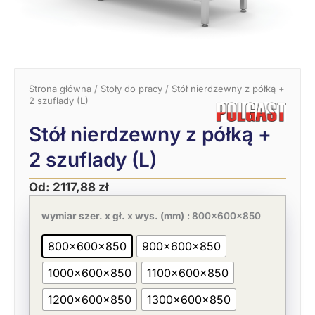
Strona główna
/
Stoły do pracy
/ Stół nierdzewny z półką +
2 szuflady (L)
Stół nierdzewny z półką +
2 szuflady (L)
Od:
2117,88
zł
Pierwotna
Aktualna
ilość
cena
cena
Stół
wymiar szer. x gł. x wys. (mm)
: 800x600x850
wynosiła:
wynosi:
nierdzewny
3258,27 zł.
2117,88 zł.
z
800x600x850
900x600x850
półką
+
1000x600x850
1100x600x850
2
szuflady
(L)
1200x600x850
1300x600x850