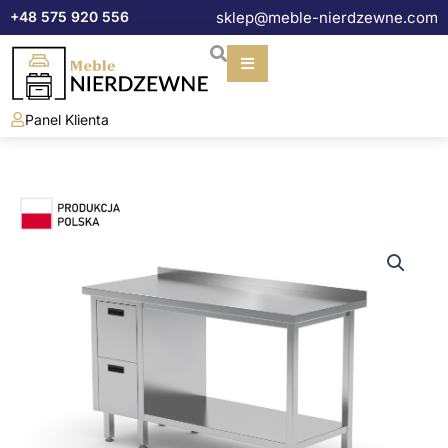
Przejdź
+48 575 920 556
sklep@meble-nierdzewne.com
do
treści
Panel Klienta