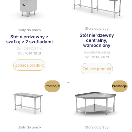
wiele
wiele
wariantów.
wariantów
Opcje
Opcje
można
można
wybrać
wybrać
na
na
Stoły do pracy
Stoły do pracy
stronie
stronie
Stół nierdzewny
produktu
produktu
Stół nierdzewny z
centralny,
szafką z 2 szufladami
wzmocniony
Od:
2483,37
zł
Od:
2943,39
zł
Od:
1614,19
zł
Od:
1913,20
zł
Zobacz produkt
Zobacz produkt
Ten
Ten
Promocja!
Promocja!
produkt
produkt
ma
ma
wiele
wiele
wariantów.
wariantów
Opcje
Opcje
można
można
wybrać
wybrać
na
na
Stoły do pracy
Stoły do pracy
stronie
stronie