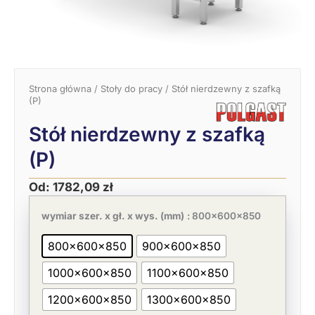
Strona główna
/
Stoły do pracy
/ Stół nierdzewny z szafką
(P)
Stół nierdzewny z szafką
(P)
Od:
1782,09
zł
Pierwotna
Aktualna
ilość
cena
cena
Stół
wymiar szer. x gł. x wys. (mm)
: 800x600x850
wynosiła:
wynosi:
nierdzewny
2741,67 zł.
1782,09 zł.
z
800x600x850
900x600x850
szafką
(P)
1000x600x850
1100x600x850
1200x600x850
1300x600x850