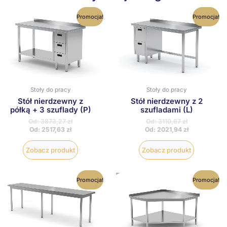
Ten
Ten
Promocja!
Promocja!
produkt
produkt
ma
ma
wiele
wiele
wariantów.
wariantów
Opcje
Opcje
można
można
wybrać
wybrać
na
na
Stoły do pracy
Stoły do pracy
stronie
stronie
produktu
produktu
Stół nierdzewny z
Stół nierdzewny z 2
półką + 3 szuflady (P)
szufladami (L)
Od:
3873,27
zł
Od:
3110,67
zł
Od:
2517,63
zł
Od:
2021,94
zł
Zobacz produkt
Zobacz produkt
Ten
Ten
Promocja!
Promocja!
produkt
produkt
ma
ma
wiele
wiele
wariantów.
wariantów
Opcje
Opcje