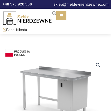
Przejdź
+48 575 920 556
sklep@meble-nierdzewne.com
do
treści
Panel Klienta