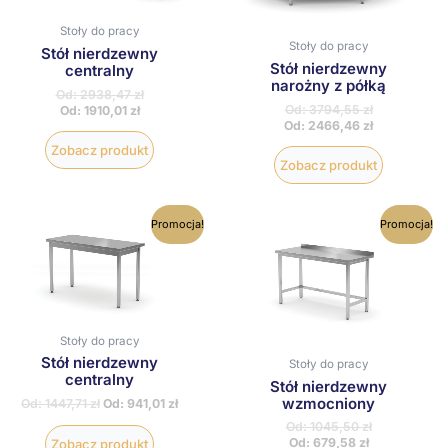
można
można
wybrać
wybrać
Stoły do pracy
na
na
Stoły do pracy
Stół nierdzewny
stronie
stronie
Stół nierdzewny
centralny
produktu
produktu
narożny z półką
Od:
2938,47
zł
Od:
3794,55
zł
Od:
1910,01
zł
Od:
2466,46
zł
Zobacz produkt
Zobacz produkt
Ten
Ten
Promocja!
Promocja!
produkt
produkt
ma
ma
wiele
wiele
wariantów.
wariantów
Opcje
Opcje
można
można
wybrać
wybrać
Stoły do pracy
na
na
Stół nierdzewny
Stoły do pracy
stronie
stronie
centralny
Stół nierdzewny
produktu
produktu
wzmocniony
Od:
1447,71
zł
Od:
941,01
zł
Od:
1045,50
zł
Od:
679,58
zł
Zobacz produkt