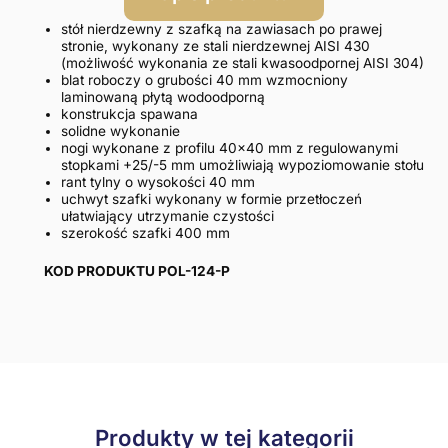
stół nierdzewny z szafką na zawiasach po prawej
stronie, wykonany ze stali nierdzewnej AISI 430
(możliwość wykonania ze stali kwasoodpornej AISI 304)
blat roboczy o grubości 40 mm wzmocniony
laminowaną płytą wodoodporną
konstrukcja spawana
solidne wykonanie
nogi wykonane z profilu 40×40 mm z regulowanymi
stopkami +25/-5 mm umożliwiają wypoziomowanie stołu
rant tylny o wysokości 40 mm
uchwyt szafki wykonany w formie przetłoczeń
ułatwiający utrzymanie czystości
szerokość szafki 400 mm
KOD PRODUKTU POL-124-P
Produkty w tej kategorii