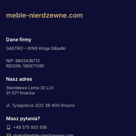
meble-nierdzewne.com
Dane firmy
GASTRO – KING Kinga Gibadło
NIP: 6842436712
REGON: 180671080
Nasz adres
Stanisława Lema 32 LU1
31-571 Kraków
ul. Tysiąclecia 3/22 38-400 Krosno
Masz pytania?
+48 575 920 556
sklep@meble-nierdzewne.com