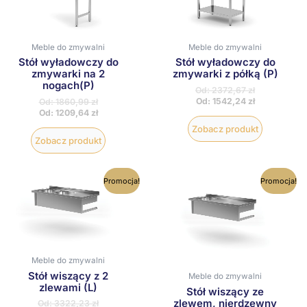
wiele
wiele
wariantów.
wariantów
Opcje
Opcje
można
można
Meble do zmywalni
Meble do zmywalni
wybrać
wybrać
Stół wyładowczy do
Stół wyładowczy do
na
na
zmywarki na 2
zmywarki z półką (P)
stronie
stronie
nogach(P)
produktu
produktu
Od:
2372,67
zł
Od:
1542,24
zł
Od:
1860,99
zł
Od:
1209,64
zł
Zobacz produkt
Zobacz produkt
Ten
Ten
Promocja!
Promocja!
produkt
produkt
ma
ma
wiele
wiele
wariantów.
wariantów
Opcje
Opcje
można
można
wybrać
wybrać
Meble do zmywalni
na
na
Stół wiszący z 2
Meble do zmywalni
stronie
stronie
zlewami (L)
Stół wiszący ze
produktu
produktu
zlewem, nierdzewny
Od:
3322,23
zł