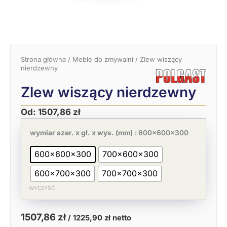
Strona główna
/
Meble do zmywalni
/ Zlew wiszący
nierdzewny
Zlew wiszący nierdzewny
Od:
1507,86
zł
Pierwotna
Aktualna
ilość
cena
cena
Zlew
wymiar szer. x gł. x wys. (mm)
: 600x600x300
wynosiła:
wynosi:
wiszący
2319,78 zł.
1507,86 zł.
nierdzewny
600x600x300
700x600x300
600x700x300
700x700x300
WYCZYŚĆ
1507,86
zł
/
1225,90
zł
netto