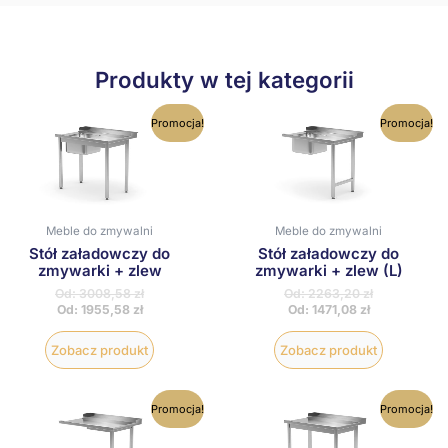
Produkty w tej kategorii
Ten
Ten
Promocja!
Promocja!
produkt
produkt
ma
ma
wiele
wiele
wariantów.
wariantów
Opcje
Opcje
można
można
Meble do zmywalni
Meble do zmywalni
wybrać
wybrać
Stół załadowczy do
Stół załadowczy do
na
na
zmywarki + zlew
zmywarki + zlew (L)
stronie
stronie
produktu
produktu
Od:
3008,58
zł
Od:
2263,20
zł
Od:
1955,58
zł
Od:
1471,08
zł
Zobacz produkt
Zobacz produkt
Ten
Ten
Promocja!
Promocja!
produkt
produkt
ma
ma