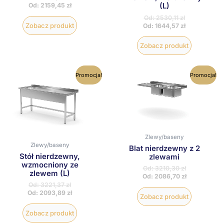
(L)
Od:
2159,45
zł
Od:
2530,11
zł
Zobacz produkt
Od:
1644,57
zł
Zobacz produkt
Ten
Ten
Promocja!
Promocja!
produkt
produkt
ma
ma
wiele
wiele
wariantów.
wariantów
Opcje
Opcje
można
można
wybrać
wybrać
Zlewy/baseny
na
na
Zlewy/baseny
Blat nierdzewny z 2
stronie
stronie
Stół nierdzewny,
zlewami
produktu
produktu
wzmocniony ze
Od:
3210,30
zł
zlewem (L)
Od:
2086,70
zł
Od:
3221,37
zł
Od:
2093,89
zł
Zobacz produkt
Zobacz produkt