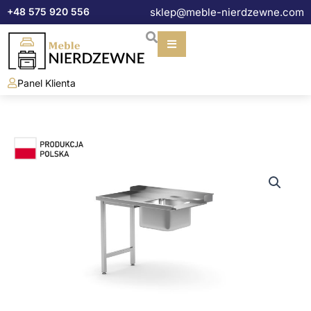
Przejdź
+48 575 920 556
sklep@meble-nierdzewne.com
do
treści
Panel Klienta