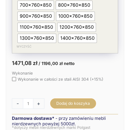
700x760x850
800x760x850
900x760x850
1000x760x850
1100x760x850
1200x760x850
1300x760x850
1400x760x850
WYCZYŚĆ
1471,08
zł
/
1196,00
zł
netto
Wykonanie
Wykonanie w całości ze stali AISI 304 (+15%)
-
+
Dodaj do koszyka
Darmowa dostawa*
- przy zamówieniu mebli
nierdzewnych powyżej 5000zł.
*dotyczy mebli nierdzewnych marki Polgast