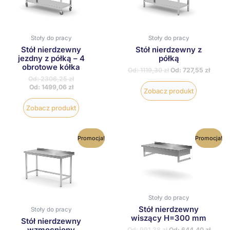
Opcje
Opcje
można
można
wybrać
wybrać
na
na
Stoły do pracy
Stoły do pracy
stronie
stronie
Stół nierdzewny
Stół nierdzewny z
produktu
produktu
jezdny z półką – 4
półką
obrotowe kółka
Od:
1119,30
zł
Od:
727,55
zł
Od:
2306,25
zł
Od:
1499,06
zł
Zobacz produkt
Zobacz produkt
Ten
Ten
Promocja!
Promocja!
produkt
produkt
ma
ma
wiele
wiele
wariantów.
wariantów
Opcje
Opcje
można
można
wybrać
wybrać
Stoły do pracy
na
na
Stół nierdzewny
Stoły do pracy
stronie
stronie
wiszący H=300 mm
Stół nierdzewny
produktu
produktu
wzmocniony
Od:
991,38
zł
Od:
644,40
zł