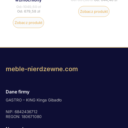
Od:
1045,50
zł
Od:
679,58
zł
Zobacz produkt
Zobacz produkt
meble-nierdzewne.com
Dane firmy
GASTRO – KING Kinga Gibadło
NIP: 6842436712
REGON: 180671080