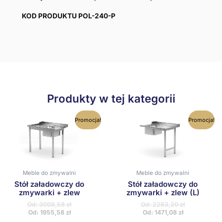
KOD PRODUKTU POL-240-P
Produkty w tej kategorii
Ten
Ten
Promocja!
Promocja!
produkt
produkt
ma
ma
wiele
wiele
wariantów.
wariantów
Opcje
Opcje
można
można
Meble do zmywalni
Meble do zmywalni
wybrać
wybrać
Stół załadowczy do
Stół załadowczy do
na
na
zmywarki + zlew
zmywarki + zlew (L)
stronie
stronie
produktu
produktu
Od:
3008,58
zł
Od:
2263,20
zł
Od:
1955,58
zł
Od:
1471,08
zł