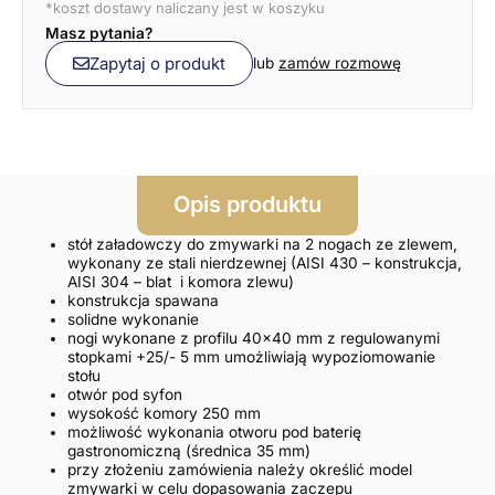
*koszt dostawy naliczany jest w koszyku
Masz pytania?
Zapytaj o produkt
lub
zamów rozmowę
Opis produktu
stół załadowczy do zmywarki na 2 nogach ze zlewem,
wykonany ze stali nierdzewnej (AISI 430 – konstrukcja,
AISI 304 – blat i komora zlewu)
konstrukcja spawana
solidne wykonanie
nogi wykonane z profilu 40×40 mm z regulowanymi
stopkami +25/- 5 mm umożliwiają wypoziomowanie
stołu
otwór pod syfon
wysokość komory 250 mm
możliwość wykonania otworu pod baterię
gastronomiczną (średnica 35 mm)
przy złożeniu zamówienia należy określić model
zmywarki w celu dopasowania zaczepu