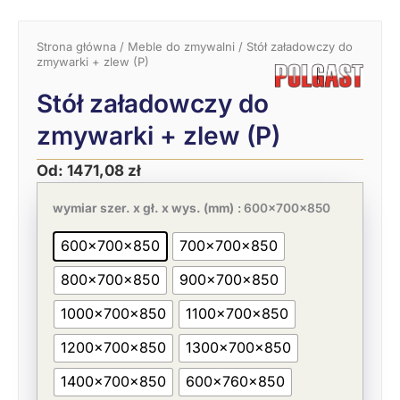
Strona główna
/
Meble do zmywalni
/ Stół załadowczy do
zmywarki + zlew (P)
Stół załadowczy do
zmywarki + zlew (P)
Od:
1471,08
zł
Pierwotna
Aktualna
ilość
cena
cena
Stół
wymiar szer. x gł. x wys. (mm)
: 600x700x850
wynosiła:
wynosi:
załadowczy
2263,20 zł.
1471,08 zł.
do
600x700x850
700x700x850
zmywarki
+
800x700x850
900x700x850
zlew
(P)
1000x700x850
1100x700x850
1200x700x850
1300x700x850
1400x700x850
600x760x850