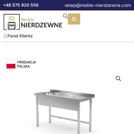
Przejdź
+48 575 920 556
sklep@meble-nierdzewne.com
do
treści
Panel Klienta