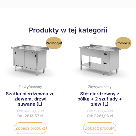
Produkty w tej kategorii
Ten
Ten
Promocja!
Promocja!
produkt
produkt
ma
ma
wiele
wiele
wariantów.
wariantów
Opcje
Opcje
można
można
wybrać
wybrać
na
na
Zlewy/baseny
Zlewy/baseny
stronie
stronie
produktu
produktu
Szafka nierdzewna ze
Stół nierdzewny z
zlewem, drzwi
półką + 2 szuflady +
suwane (L)
zlew (L)
Od:
4020,87
zł
Od:
5018,40
zł
Od:
2613,57
zł
Od:
3261,96
zł
Zobacz produkt
Zobacz produkt