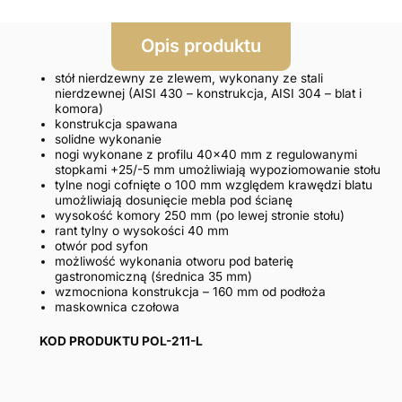
Opis produktu
stół nierdzewny ze zlewem, wykonany ze stali
nierdzewnej (AISI 430 – konstrukcja, AISI 304 – blat i
komora)
konstrukcja spawana
solidne wykonanie
nogi wykonane z profilu 40×40 mm z regulowanymi
stopkami +25/-5 mm umożliwiają wypoziomowanie stołu
tylne nogi cofnięte o 100 mm względem krawędzi blatu
umożliwiają dosunięcie mebla pod ścianę
wysokość komory 250 mm (po lewej stronie stołu)
rant tylny o wysokości 40 mm
otwór pod syfon
możliwość wykonania otworu pod baterię
gastronomiczną (średnica 35 mm)
wzmocniona konstrukcja – 160 mm od podłoża
maskownica czołowa
KOD PRODUKTU POL-211-L