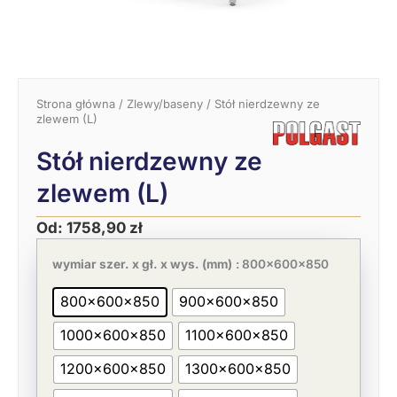
Strona główna
/
Zlewy/baseny
/ Stół nierdzewny ze
zlewem (L)
Stół nierdzewny ze
zlewem (L)
Od:
1758,90
zł
Pierwotna
Aktualna
ilość
cena
cena
Stół
wymiar szer. x gł. x wys. (mm)
: 800x600x850
wynosiła:
wynosi:
nierdzewny
2706,00 zł.
1758,90 zł.
ze
800x600x850
900x600x850
zlewem
(L)
1000x600x850
1100x600x850
1200x600x850
1300x600x850