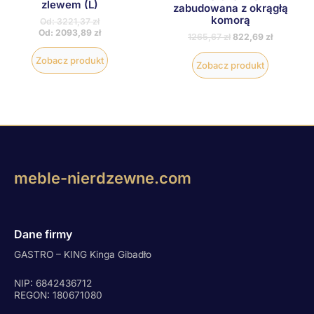
zlewem (L)
zabudowana z okrągłą
komorą
Od:
3221,37
zł
Od:
2093,89
zł
1265,67
zł
822,69
zł
Zobacz produkt
Zobacz produkt
meble-nierdzewne.com
Dane firmy
GASTRO – KING Kinga Gibadło
NIP: 6842436712
REGON: 180671080