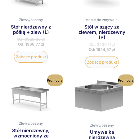
Opcje
Opcje
można
można
wybrać
wybrać
na
na
Zlewy/baseny
Meble do zmywalni
stronie
stronie
Stół nierdzewny z
Stół wiszący ze
produktu
produktu
półką + zlew (L)
zlewem, nierdzewny
(P)
Od:
3025,80
zł
Od:
1966,77
zł
Od:
2530,11
zł
Od:
1644,57
zł
Zobacz produkt
Zobacz produkt
Ten
Ten
Promocja!
Promocja!
produkt
produkt
ma
ma
wiele
wiele
wariantów.
wariantów
Opcje
Opcje
można
można
wybrać
wybrać
na
na
Zlewy/baseny
Zlewy/baseny
stronie
stronie
Stół nierdzewny,
produktu
produktu
Umywalka
wzmocniony ze
nierdzewna