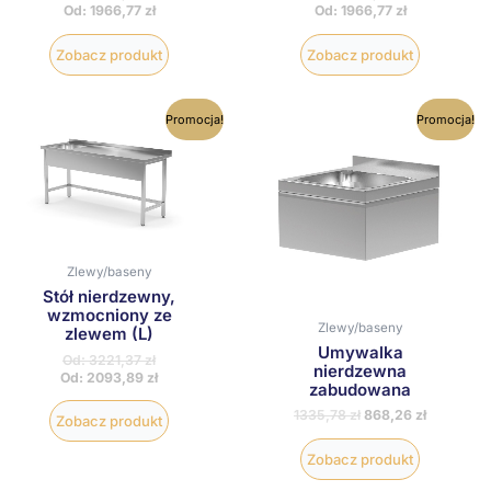
Od:
1966,77
zł
Od:
1966,77
zł
Zobacz produkt
Zobacz produkt
Ten
Ten
Promocja!
Promocja!
produkt
produkt
ma
ma
wiele
wiele
wariantów.
wariantów
Opcje
Opcje
można
można
wybrać
wybrać
na
na
Zlewy/baseny
stronie
stronie
Stół nierdzewny,
produktu
produktu
wzmocniony ze
Zlewy/baseny
zlewem (L)
Umywalka
Od:
3221,37
zł
nierdzewna
Od:
2093,89
zł
zabudowana
1335,78
zł
868,26
zł
Zobacz produkt
Zobacz produkt