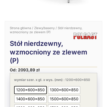
Strona główna
/
Zlewy/baseny
/ Stół nierdzewny,
wzmocniony ze zlewem (P)
Stół nierdzewny,
wzmocniony ze zlewem
(P)
Od:
2093,89
zł
Pierwotna
Aktualna
ilość
cena
cena
Stół
wymiar szer. x gł. x wys. (mm)
: 1200x600x850
wynosiła:
wynosi:
nierdzewny,
3221,37 zł.
2093,89 zł.
wzmocniony
1200x600x850
1300x600x850
ze
zlewem
1400x600x850
1500x600x850
(P)