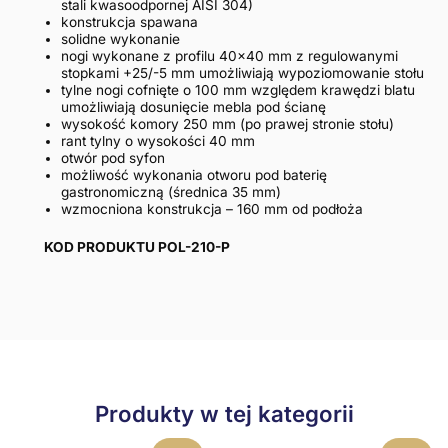
stali kwasoodpornej AISI 304)
konstrukcja spawana
solidne wykonanie
nogi wykonane z profilu 40×40 mm z regulowanymi
stopkami +25/-5 mm umożliwiają wypoziomowanie stołu
tylne nogi cofnięte o 100 mm względem krawędzi blatu
umożliwiają dosunięcie mebla pod ścianę
wysokość komory 250 mm (po prawej stronie stołu)
rant tylny o wysokości 40 mm
otwór pod syfon
możliwość wykonania otworu pod baterię
gastronomiczną (średnica 35 mm)
wzmocniona konstrukcja – 160 mm od podłoża
KOD PRODUKTU POL-210-P
Produkty w tej kategorii