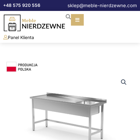
Przejdź
+48 575 920 556
sklep@meble-nierdzewne.com
do
treści
Panel Klienta