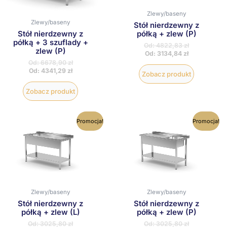
wybrać
wybrać
Zlewy/baseny
na
na
Zlewy/baseny
stronie
stronie
Stół nierdzewny z
produktu
produktu
półką + zlew (P)
Stół nierdzewny z
półką + 3 szuflady +
Od:
4822,83
zł
zlew (P)
Od:
3134,84
zł
Od:
6678,90
zł
Od:
4341,29
zł
Zobacz produkt
Zobacz produkt
Ten
Ten
Promocja!
Promocja!
produkt
produkt
ma
ma
wiele
wiele
wariantów.
wariantów
Opcje
Opcje
można
można
wybrać
wybrać
na
na
Zlewy/baseny
Zlewy/baseny
stronie
stronie
Stół nierdzewny z
Stół nierdzewny z
produktu
produktu
półką + zlew (L)
półką + zlew (P)
Od:
3025,80
zł
Od:
3025,80
zł