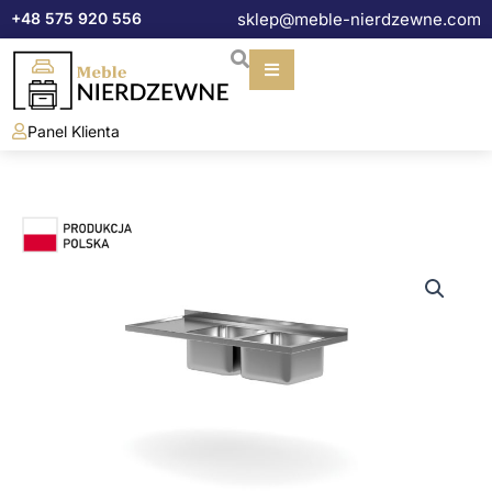
Przejdź
+48 575 920 556
sklep@meble-nierdzewne.com
do
treści
Panel Klienta