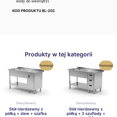
wody do wewnątrz)
KOD PRODUKTU BL-202
Produkty w tej kategorii
Ten
Ten
Promocja!
Promocja!
produkt
produkt
ma
ma
wiele
wiele
wariantów.
wariantów
Opcje
Opcje
można
można
wybrać
wybrać
na
na
Zlewy/baseny
Zlewy/baseny
stronie
stronie
produktu
produktu
Stół nierdzewny z
Stół nierdzewny z
półką + zlew + szafka
półką + 3 szuflady +