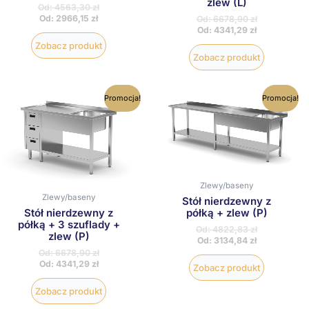
zlew (L)
Od:
4563,30
zł
Od:
2966,15
zł
Od:
6678,90
zł
Od:
4341,29
zł
Zobacz produkt
Zobacz produkt
Ten
Ten
Promocja!
Promocja!
produkt
produkt
ma
ma
wiele
wiele
wariantów.
wariantów
Opcje
Opcje
można
można
wybrać
wybrać
Zlewy/baseny
na
na
Zlewy/baseny
stronie
stronie
Stół nierdzewny z
produktu
produktu
półką + zlew (P)
Stół nierdzewny z
półką + 3 szuflady +
Od:
4822,83
zł
zlew (P)
Od:
3134,84
zł
Od:
6678,90
zł
Od:
4341,29
zł
Zobacz produkt
Zobacz produkt