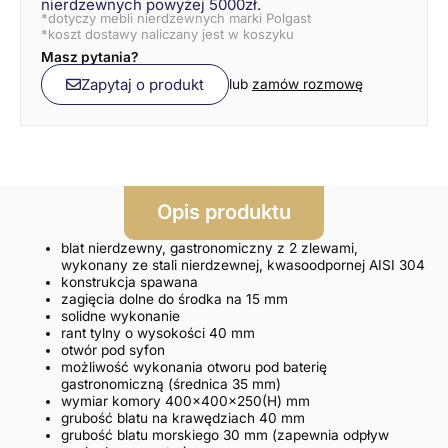
nierdzewnych powyżej 5000zł.
*dotyczy mebli nierdzewnych marki Polgast
*koszt dostawy naliczany jest w koszyku
Masz pytania?
Zapytaj o produkt
lub
zamów rozmowę
Opis produktu
blat nierdzewny, gastronomiczny z 2 zlewami,
wykonany ze stali nierdzewnej, kwasoodpornej AISI 304
konstrukcja spawana
zagięcia dolne do środka na 15 mm
solidne wykonanie
rant tylny o wysokości 40 mm
otwór pod syfon
możliwość wykonania otworu pod baterię
gastronomiczną (średnica 35 mm)
wymiar komory 400x400x250(H) mm
grubość blatu na krawędziach 40 mm
grubość blatu morskiego 30 mm (zapewnia odpływ