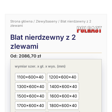
Strona główna
/
Zlewy/baseny
/ Blat nierdzewny z 2
zlewami
Blat nierdzewny z 2
zlewami
Od:
2086,70
zł
ilość
Blat
wymiar szer. x gł. x wys. (mm)
nierdzewny
z
1100x600x40
1200x600x40
2
zlewami
1300x600x40
1400x600x40
1500x600x40
1600x600x40
1700x600x40
1800x600x40