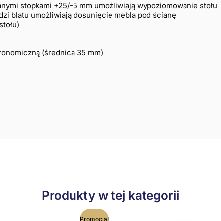
anymi stopkami +25/-5 mm umożliwiają wypoziomowanie stołu
zi blatu umożliwiają dosunięcie mebla pod ścianę
stołu)
tronomiczną (średnica 35 mm)
Produkty w tej kategorii
Ten
T
Promocja!