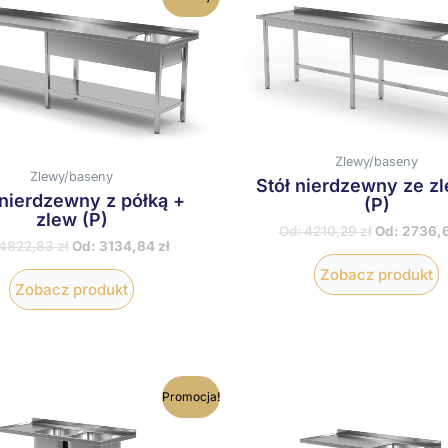
produkt
p
ma
wiele
w
wariantów.
w
Opcje
O
można
m
wybrać
w
na
n
stronie
s
Zlewy/baseny
Zlewy/baseny
produktu
p
Stół nierdzewny ze 
 nierdzewny z półką +
(P)
zlew (P)
Od:
4210,29
zł
Od:
2736,
4822,83
zł
Od:
3134,84
zł
Zobacz produkt
Zobacz produkt
Ten
T
Promocja!
produkt
p
ma
wiele
w