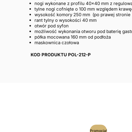
nogi wykonane z profilu 40×40 mm z regulow
tylne nogi cofnięte o 100 mm względem krawęd
wysokość komory 250 mm (po prawej stronie 
rant tylny o wysokości 40 mm
otwór pod syfon
możliwość wykonania otworu pod baterię gas
półka mocowana 160 mm od podłoża
maskownica czołowa
KOD PRODUKTU POL-212-P
Ten
Promocja!