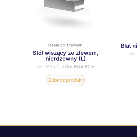
wariantów.
Opcje
można
wybrać
na
stronie
produktu
Blat 
Meble do zmywalni
Stół wiszący ze zlewem,
Od:
nierdzewny (L)
Od:
2530,11
zł
Od:
1644,57
zł
Zobacz produkt