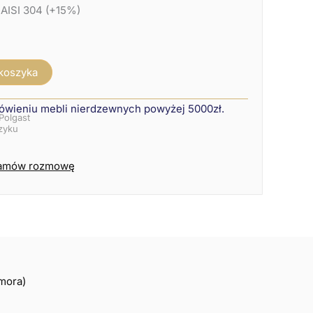
 AISI 304 (+15%)
 koszyka
ówieniu mebli nierdzewnych powyżej 5000zł.
Polgast
szyku
amów rozmowę
omora)