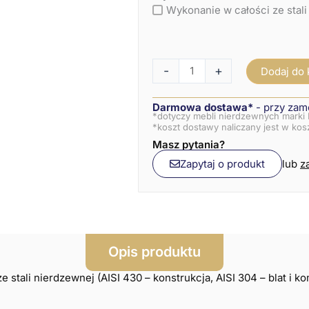
Wykonanie w całości ze stali
-
+
Dodaj do
Darmowa dostawa*
- przy zam
*dotyczy mebli nierdzewnych marki 
*koszt dostawy naliczany jest w ko
Masz pytania?
Zapytaj o produkt
lub
z
Opis produktu
 stali nierdzewnej (AISI 430 – konstrukcja, AISI 304 – blat i k