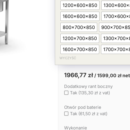
+
1200x600x850
1300x600x
zlew
(P)
1600x600x850
1700x600x
800x700x850
900x700x8
1200x700x850
1300x700x
1600x700x850
1700x700x
WYCZYŚĆ
1966,77
zł
/
1599,00
zł
net
Dodatkowy rant boczny
Tak (135,30 zł z vat)
Otwór pod baterie
Tak (61,50 zł z vat)
Wykonanie