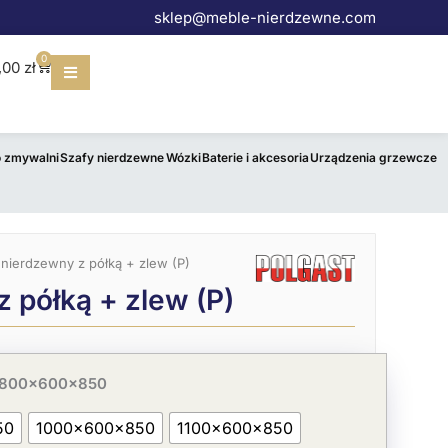
sklep@meble-nierdzewne.com
0
Wózek
,00
zł
o zmywalni
Szafy nierdzewne
Wózki
Baterie i akcesoria
Urządzenia grzewcze
 nierdzewny z półką + zlew (P)
z półką + zlew (P)
 800x600x850
50
1000x600x850
1100x600x850