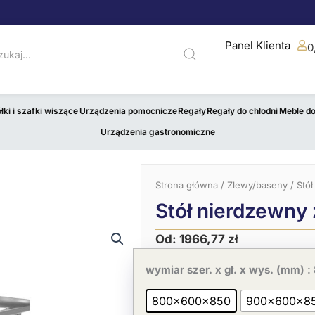
Panel Klienta
0
łki i szafki wiszące
Urządzenia pomocnicze
Regały
Regały do chłodni
Meble d
Urządzenia gastronomiczne
Strona główna
/
Zlewy/baseny
/ Stół
Stół nierdzewny 
Od:
1966,77
zł
Pierwotna
Aktualna
ilość
cena
cena
Stół
wymiar szer. x gł. x wys. (mm)
:
wynosiła:
wynosi:
nierdzewny
3025,80 zł.
1966,77 zł.
z
800x600x850
900x600x8
półką