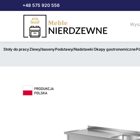
Przejdź
+48 575 920 556
do
treści
Stoły do pracy
Zlewy/baseny
Podstawy/Nadstawki
Okapy gastronomiczne
Pó