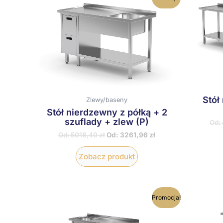
produkt
ma
wiele
wariantów.
Opcje
można
wybrać
na
stronie
produktu
Stół
Zlewy/baseny
Stół nierdzewny z półką + 2
szuflady + zlew (P)
Od:
Od:
5018,40
zł
Od:
3261,96
zł
Zobacz produkt
Ten
Promocja!
produkt
ma
wiele