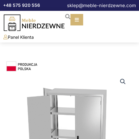
Przejdź
+48 575 920 556
sklep@meble-nierdzewne.com
do
treści
Panel Klienta