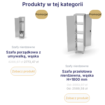
Produkty w tej kategorii
Ten
Ten
Promocja!
Promocja!
produkt
produkt
ma
ma
wiele
wiele
wariantów.
wariantów
Opcje
Opcje
można
można
wybrać
wybrać
na
na
Szafy nierdzewne
stronie
stronie
Szafa porządkowa z
produktu
produktu
umywalką, wąska
4266,87
zł
2773,47
zł
Szafy nierdzewne
Szafa przelotowa
Zobacz produkt
nierdzewna, wąska
H=1800 mm
Od:
3983,97
zł
Od:
2589,58
zł
Zobacz produkt