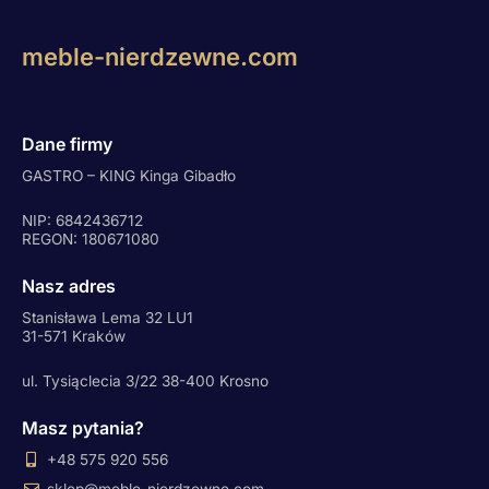
meble-nierdzewne.com
Dane firmy
GASTRO – KING Kinga Gibadło
NIP: 6842436712
REGON: 180671080
Nasz adres
Stanisława Lema 32 LU1
31-571 Kraków
ul. Tysiąclecia 3/22 38-400 Krosno
Masz pytania?
+48 575 920 556
sklep@meble-nierdzewne.com