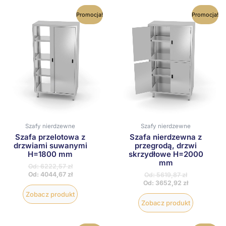
Ten
Ten
Promocja!
Promocja!
produkt
produkt
ma
ma
wiele
wiele
wariantów.
wariantów
Opcje
Opcje
można
można
wybrać
wybrać
na
na
stronie
stronie
produktu
produktu
Szafy nierdzewne
Szafy nierdzewne
Szafa przelotowa z
Szafa nierdzewna z
drzwiami suwanymi
przegrodą, drzwi
H=1800 mm
skrzydłowe H=2000
mm
Od:
6222,57
zł
Od:
4044,67
zł
Od:
5619,87
zł
Od:
3652,92
zł
Zobacz produkt
Zobacz produkt