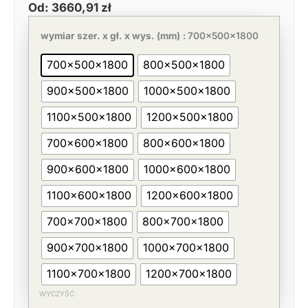
Od:
3660,91
zł
Pierwotna
Aktualna
ilość
cena
cena
Szafa
wymiar szer. x gł. x wys. (mm)
: 700x500x1800
wynosiła:
wynosi:
nierdzewna
5632,17 zł.
3660,91 zł.
przelotowa,
700x500x1800
800x500x1800
drzwi
skrzydłowe
900x500x1800
1000x500x1800
H=1800
mm
1100x500x1800
1200x500x1800
700x600x1800
800x600x1800
900x600x1800
1000x600x1800
1100x600x1800
1200x600x1800
700x700x1800
800x700x1800
900x700x1800
1000x700x1800
1100x700x1800
1200x700x1800
WYCZYŚĆ