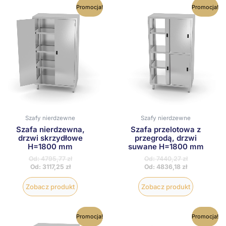
Ten
Ten
Promocja!
Promocja!
produkt
produkt
ma
ma
wiele
wiele
wariantów.
wariantów
Opcje
Opcje
można
można
wybrać
wybrać
na
na
stronie
stronie
produktu
produktu
Szafy nierdzewne
Szafy nierdzewne
Szafa nierdzewna,
Szafa przelotowa z
drzwi skrzydłowe
przegrodą, drzwi
H=1800 mm
suwane H=1800 mm
Od:
4795,77
zł
Od:
7440,27
zł
Od:
3117,25
zł
Od:
4836,18
zł
Zobacz produkt
Zobacz produkt
Ten
Ten
Promocja!
Promocja!
produkt
produkt