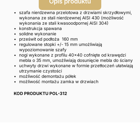
Opis produktu
szafa nierdzewna przelotowa z drzwiami skrzydłowymi,
wykonana ze stali nierdzewnej AISI 430 (możliwość
wykonania ze stali kwasoodpornej AISI 304)
konstrukcja spawana
solidne wykonanie
prześwit od podłoża 160 mm
regulowane stopki +/- 15 mm umożliwiają
wypoziomowanie szafy
nogi wykonane z profilu 40×40 cofnięte od krawędzi
mebla o 35 mm, umożliwiają dosunięcie mebla do ściany
uchwyty drzwi wykonane w formie przetłoczeń ułatwiają
utrzymanie czystości
możliwość demontażu półek
możliwość montażu zamka w drzwiach
KOD PRODUKTU POL-312