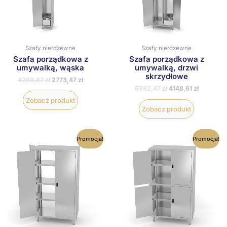
wariantów.
wariantów
Opcje
Opcje
można
można
wybrać
wybrać
na
na
Szafy nierdzewne
Szafy nierdzewne
stronie
stronie
Szafa porządkowa z
Szafa porządkowa z
produktu
produktu
umywalką, wąska
umywalką, drzwi
skrzydłowe
4266,87
zł
2773,47
zł
6382,47
zł
4148,61
zł
Zobacz produkt
Zobacz produkt
Ten
Ten
Promocja!
Promocja!
produkt
produkt
ma
ma
wiele
wiele
wariantów.
wariantów
Opcje
Opcje
można
można
wybrać
wybrać
na
na
stronie
stronie
produktu
produktu