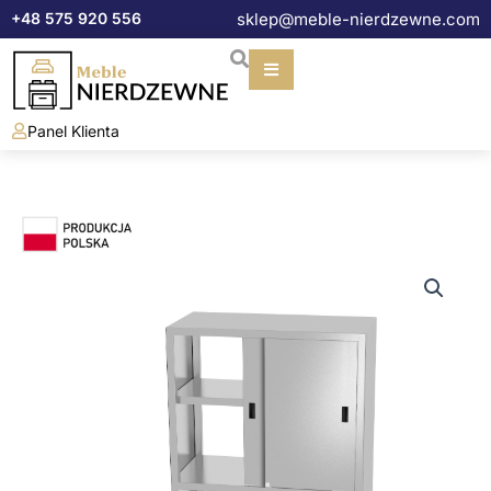
Przejdź
+48 575 920 556
sklep@meble-nierdzewne.com
do
treści
Panel Klienta