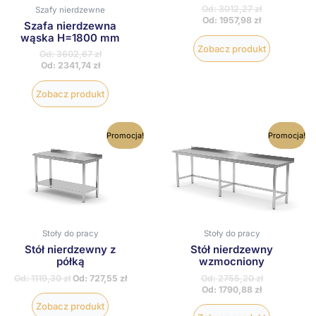
Od:
3012,27
zł
Szafy nierdzewne
Od:
1957,98
zł
Szafa nierdzewna
wąska H=1800 mm
Zobacz produkt
Od:
3602,67
zł
Od:
2341,74
zł
Zobacz produkt
Ten
Ten
Promocja!
Promocja!
produkt
produkt
ma
ma
wiele
wiele
wariantów.
wariantów
Opcje
Opcje
można
można
wybrać
wybrać
na
na
Stoły do pracy
Stoły do pracy
stronie
stronie
Stół nierdzewny z
Stół nierdzewny
produktu
produktu
półką
wzmocniony
Od:
1119,30
zł
Od:
727,55
zł
Od:
2755,20
zł
Od:
1790,88
zł
Zobacz produkt