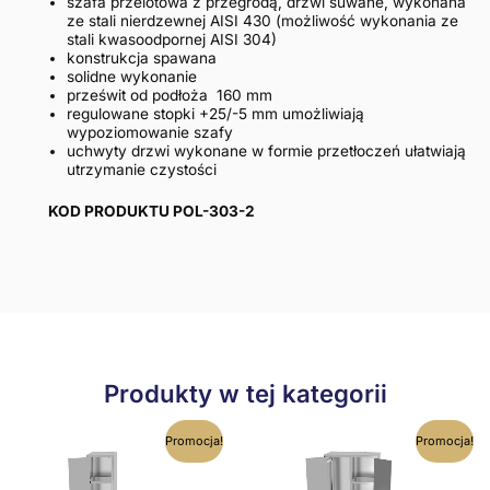
szafa przelotowa z przegrodą, drzwi suwane, wykonana
ze stali nierdzewnej AISI 430 (możliwość wykonania ze
stali kwasoodpornej AISI 304)
konstrukcja spawana
solidne wykonanie
prześwit od podłoża 160 mm
regulowane stopki +25/-5 mm umożliwiają
wypoziomowanie szafy
uchwyty drzwi wykonane w formie przetłoczeń ułatwiają
utrzymanie czystości
KOD PRODUKTU POL-303-2
Produkty w tej kategorii
Ten
Ten
Promocja!
Promocja!
produkt
produkt
ma
ma
wiele
wiele