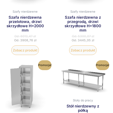
Szafy nierdzewne
Szafy nierdzewne
Szafa nierdzewna
Szafa nierdzewna z
przelotowa, drzwi
przegrodą, drzwi
skrzydłowe H=2000
skrzydłowe H=1800
mm
mm
Od:
6013,47
zł
Od:
5300,07
zł
Od:
3908,76
zł
Od:
3445,05
zł
Zobacz produkt
Zobacz produkt
Ten
Ten
Promocja!
Promocja!
produkt
produkt
ma
ma
wiele
wiele
wariantów.
wariantów
Opcje
Opcje
można
można
wybrać
wybrać
na
na
Stoły do pracy
stronie
stronie
Stół nierdzewny z
produktu
produktu
półką