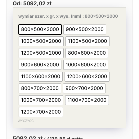
Od:
5092,02
zł
Pierwotna
Aktualna
ilość
cena
cena
Szafa
wymiar szer. x gł. x wys. (mm)
: 800x500x2000
wynosiła:
wynosi:
przelotowa
7833,87 zł.
5092,02 zł.
z
800x500x2000
900x500x2000
przegrodą,
drzwi
1000x500x2000
1100x500x2000
suwane
H=2000
mm
1200x500x2000
800x600x2000
900x600x2000
1000x600x2000
1100x600x2000
1200x600x2000
800x700x2000
900x700x2000
1000x700x2000
1100x700x2000
1200x700x2000
WYCZYŚĆ
5092,02
zł
/
4139,85
zł
netto