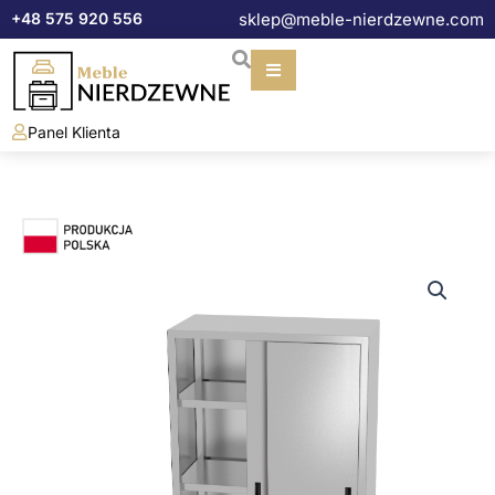
Przejdź
+48 575 920 556
sklep@meble-nierdzewne.com
do
treści
Panel Klienta