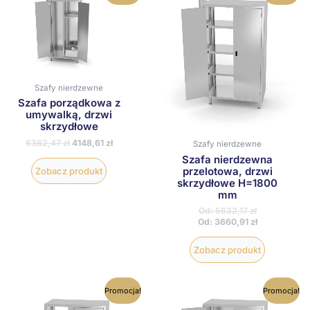
ma
ma
wiele
wiele
wariantów.
wariantów
Opcje
Opcje
można
można
wybrać
wybrać
na
na
Szafy nierdzewne
stronie
stronie
Szafa porządkowa z
produktu
produktu
umywalką, drzwi
skrzydłowe
6382,47
zł
4148,61
zł
Szafy nierdzewne
Szafa nierdzewna
przelotowa, drzwi
Zobacz produkt
skrzydłowe H=1800
mm
Od:
5632,17
zł
Od:
3660,91
zł
Zobacz produkt
Ten
Ten
Promocja!
Promocja!
produkt
produkt
ma
ma