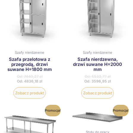
wiele
wiele
wariantów.
wariantów
Opcje
Opcje
można
można
wybrać
wybrać
na
na
stronie
stronie
produktu
produktu
Szafy nierdzewne
Szafy nierdzewne
Szafa przelotowa z
Szafa nierdzewna,
przegrodą, drzwi
drzwi suwane H=2000
suwane H=1800 mm
mm
Od:
7440,27
zł
Od:
5533,77
zł
Od:
4836,18
zł
Od:
3596,95
zł
Zobacz produkt
Zobacz produkt
Ten
Ten
Promocja!
Promocja!
produkt
produkt
ma
ma
wiele
wiele
wariantów.
wariantów
Stoły do pracy