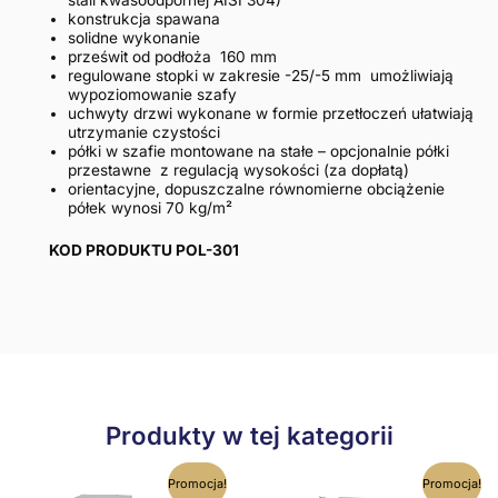
stali kwasoodpornej AISI 304)
konstrukcja spawana
solidne wykonanie
prześwit od podłoża 160 mm
regulowane stopki w zakresie -25/-5 mm umożliwiają
wypoziomowanie szafy
uchwyty drzwi wykonane w formie przetłoczeń ułatwiają
utrzymanie czystości
półki w szafie montowane na stałe – opcjonalnie półki
przestawne z regulacją wysokości (za dopłatą)
orientacyjne, dopuszczalne równomierne obciążenie
półek wynosi 70 kg/m²
KOD PRODUKTU POL-301
Produkty w tej kategorii
Ten
Ten
Promocja!
Promocja!
produkt
produkt