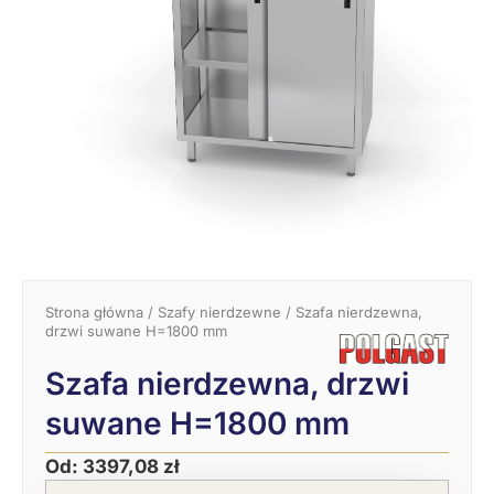
Strona główna
/
Szafy nierdzewne
/ Szafa nierdzewna,
drzwi suwane H=1800 mm
Szafa nierdzewna, drzwi
suwane H=1800 mm
Od:
3397,08
zł
Pierwotna
Aktualna
ilość