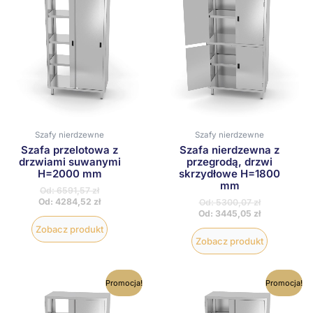
wiele
wiele
wariantów.
wariantów
Opcje
Opcje
można
można
wybrać
wybrać
na
na
stronie
stronie
produktu
produktu
Szafy nierdzewne
Szafy nierdzewne
Szafa przelotowa z
Szafa nierdzewna z
drzwiami suwanymi
przegrodą, drzwi
H=2000 mm
skrzydłowe H=1800
mm
Od:
6591,57
zł
Od:
4284,52
zł
Od:
5300,07
zł
Od:
3445,05
zł
Zobacz produkt
Zobacz produkt
Ten
Ten
Promocja!
Promocja!
produkt
produkt
ma
ma