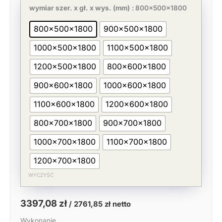
cena
cena
Szafa
wymiar szer. x gł. x wys. (mm)
: 800x500x1800
wynosiła:
wynosi:
nierdzewna,
5226,27 zł.
3397,08 zł.
drzwi
800x500x1800
900x500x1800
suwane
H=1800
1000x500x1800
1100x500x1800
mm
1200x500x1800
800x600x1800
900x600x1800
1000x600x1800
1100x600x1800
1200x600x1800
800x700x1800
900x700x1800
1000x700x1800
1100x700x1800
1200x700x1800
WYCZYŚĆ
3397,08
zł
/
2761,85
zł
netto
Wykonanie