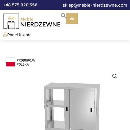
Przejdź
+48 575 920 556
sklep@meble-nierdzewne.com
do
treści
Panel Klienta