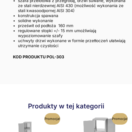
szafa przelotowa z przegrodą, drzwi suwane, wykonana
ze stali nierdzewnej AISI 430 (możliwość wykonania ze
stali kwasoodpornej AISI 304)
konstrukcja spawana
solidne wykonanie
prześwit od podłoża 160 mm
regulowane stopki +/- 15 mm umożliwiają
wypoziomowanie szafy
uchwyty drzwi wykonane w formie przetłoczeń ułatwiają
utrzymanie czystości
KOD PRODUKTU POL-303
Produkty w tej kategorii
Ten
Ten
Promocja!
Promocja!
produkt
produkt
ma
ma
wiele
wiele