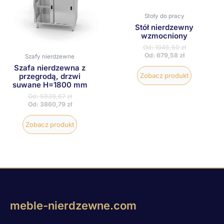
wybrać
wybrać
na
na
Stoły do pracy
stronie
stronie
Stół nierdzewny
produktu
produktu
wzmocniony
Od:
1045,50
zł
Od:
679,58
zł
Szafy nierdzewne
Szafa nierdzewna z
przegrodą, drzwi
Zobacz produkt
suwane H=1800 mm
Od:
5939,67
zł
Od:
3860,79
zł
Zobacz produkt
meble-nierdzewne.com