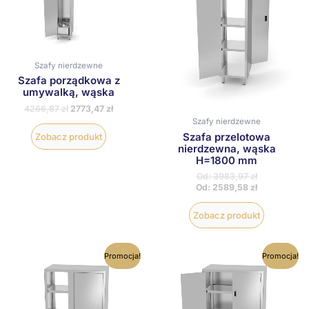
wariantów.
wariantów
Opcje
Opcje
można
można
wybrać
wybrać
na
na
Szafy nierdzewne
stronie
stronie
Szafa porządkowa z
produktu
produktu
umywalką, wąska
4266,87
zł
2773,47
zł
Szafy nierdzewne
Szafa przelotowa
Zobacz produkt
nierdzewna, wąska
H=1800 mm
Od:
3983,97
zł
Od:
2589,58
zł
Zobacz produkt
Ten
Ten
Promocja!
Promocja!
produkt
produkt
ma
ma
wiele
wiele
wariantów.
wariantów