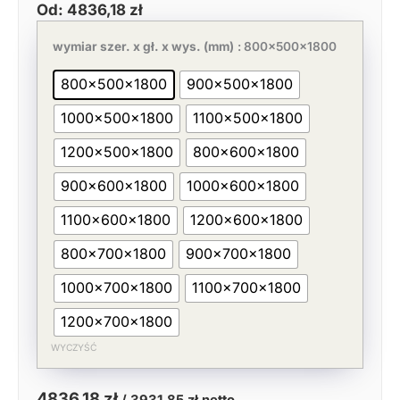
Od:
4836,18
zł
Pierwotna
Aktualna
ilość
cena
cena
Szafa
wymiar szer. x gł. x wys. (mm)
: 800x500x1800
wynosiła:
wynosi:
przelotowa
7440,27 zł.
4836,18 zł.
z
800x500x1800
900x500x1800
przegrodą,
drzwi
1000x500x1800
1100x500x1800
suwane
H=1800
mm
1200x500x1800
800x600x1800
900x600x1800
1000x600x1800
1100x600x1800
1200x600x1800
800x700x1800
900x700x1800
1000x700x1800
1100x700x1800
1200x700x1800
WYCZYŚĆ
4836,18
zł
/
3931,85
zł
netto