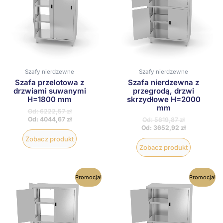
Opcje
Opcje
można
można
wybrać
wybrać
na
na
stronie
stronie
produktu
produktu
Szafy nierdzewne
Szafy nierdzewne
Szafa przelotowa z
Szafa nierdzewna z
drzwiami suwanymi
przegrodą, drzwi
H=1800 mm
skrzydłowe H=2000
mm
Od:
6222,57
zł
Od:
4044,67
zł
Od:
5619,87
zł
Od:
3652,92
zł
Zobacz produkt
Zobacz produkt
Ten
Ten
Promocja!
Promocja!
produkt
produkt
ma
ma
wiele
wiele
wariantów.
wariantów
Opcje
Opcje