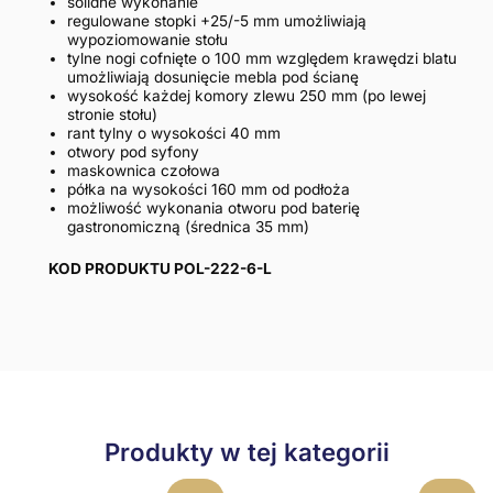
solidne wykonanie
regulowane stopki +25/-5 mm umożliwiają
wypoziomowanie stołu
tylne nogi cofnięte o 100 mm względem krawędzi blatu
umożliwiają dosunięcie mebla pod ścianę
wysokość każdej komory zlewu 250 mm (po lewej
stronie stołu)
rant tylny o wysokości 40 mm
otwory pod syfony
maskownica czołowa
półka na wysokości 160 mm od podłoża
możliwość wykonania otworu pod baterię
gastronomiczną (średnica 35 mm)
KOD PRODUKTU POL-222-6-L
Produkty w tej kategorii
Ten
Ten