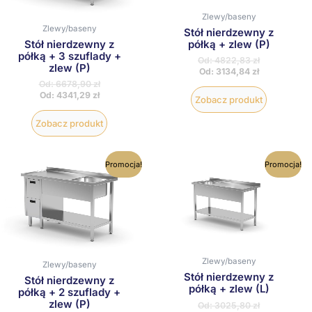
wybrać
wybrać
Zlewy/baseny
na
na
Zlewy/baseny
stronie
stronie
Stół nierdzewny z
produktu
produktu
półką + zlew (P)
Stół nierdzewny z
półką + 3 szuflady +
Od:
4822,83
zł
zlew (P)
Od:
3134,84
zł
Od:
6678,90
zł
Od:
4341,29
zł
Zobacz produkt
Zobacz produkt
Ten
Ten
Promocja!
Promocja!
produkt
produkt
ma
ma
wiele
wiele
wariantów.
wariantów
Opcje
Opcje
można
można
wybrać
wybrać
na
na
Zlewy/baseny
Zlewy/baseny
stronie
stronie
Stół nierdzewny z
produktu
produktu
Stół nierdzewny z
półką + zlew (L)
półką + 2 szuflady +
zlew (P)
Od:
3025,80
zł