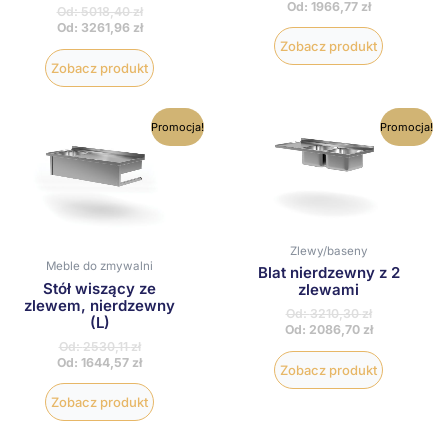
Od:
1966,77
zł
Od:
5018,40
zł
Od:
3261,96
zł
Zobacz produkt
Zobacz produkt
Ten
Ten
Promocja!
Promocja!
produkt
produkt
ma
ma
wiele
wiele
wariantów.
wariantów
Opcje
Opcje
można
można
wybrać
wybrać
Zlewy/baseny
na
na
Meble do zmywalni
Blat nierdzewny z 2
stronie
stronie
Stół wiszący ze
zlewami
produktu
produktu
zlewem, nierdzewny
Od:
3210,30
zł
(L)
Od:
2086,70
zł
Od:
2530,11
zł
Od:
1644,57
zł
Zobacz produkt
Zobacz produkt