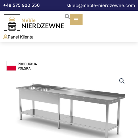
Przejdź
+48 575 920 556
sklep@meble-nierdzewne.com
do
treści
Panel Klienta