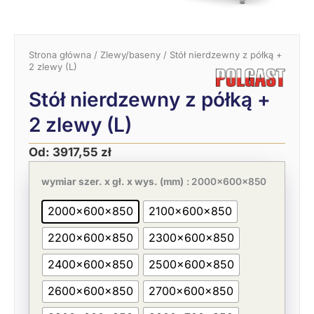
Strona główna
/
Zlewy/baseny
/ Stół nierdzewny z półką +
2 zlewy (L)
Stół nierdzewny z półką +
2 zlewy (L)
Od:
3917,55
zł
Pierwotna
Aktualna
ilość
cena
cena
Stół
wymiar szer. x gł. x wys. (mm)
: 2000x600x850
wynosiła:
wynosi:
nierdzewny
6027,00 zł.
3917,55 zł.
z
2000x600x850
2100x600x850
półką
+
2200x600x850
2300x600x850
2
zlewy
(L)
2400x600x850
2500x600x850
2600x600x850
2700x600x850