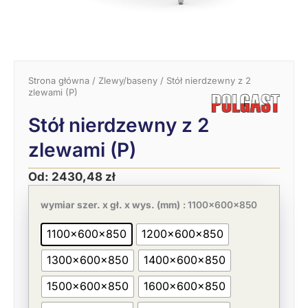
Strona główna
/
Zlewy/baseny
/ Stół nierdzewny z 2
zlewami (P)
Stół nierdzewny z 2
zlewami (P)
Od:
2430,48
zł
Pierwotna
Aktualna
ilość
cena
cena
Stół
wymiar szer. x gł. x wys. (mm)
: 1100x600x850
wynosiła:
wynosi:
nierdzewny
3739,20 zł.
2430,48 zł.
z
1100x600x850
1200x600x850
2
zlewami
1300x600x850
1400x600x850
(P)
1500x600x850
1600x600x850