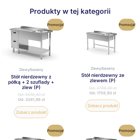
Produkty w tej kategorii
Ten
Ten
Promocja!
Promocja!
produkt
produkt
ma
ma
wiele
wiele
wariantów.
wariantów
Opcje
Opcje
można
można
wybrać
wybrać
na
na
Zlewy/baseny
Zlewy/baseny
stronie
stronie
Stół nierdzewny ze
produktu
produktu
Stół nierdzewny z
zlewem (P)
półką + 2 szuflady +
zlew (P)
Od:
2706,00
zł
Od:
1758,90
zł
Od:
5018,40
zł
Od:
3261,96
zł
Zobacz produkt
Zobacz produkt
Ten
Ten
Promocja!
Promocja!
produkt
produkt
ma
ma