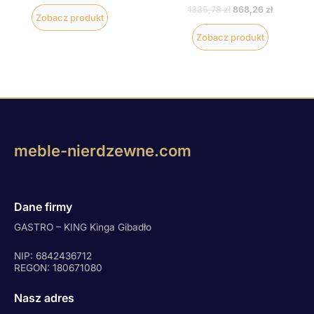
1335,78
zł
868,26
zł
Zobacz produkt
Zobacz produkt
meble-nierdzewne.com
Dane firmy
GASTRO – KING Kinga Gibadło
NIP: 6842436712
REGON: 180671080
Nasz adres