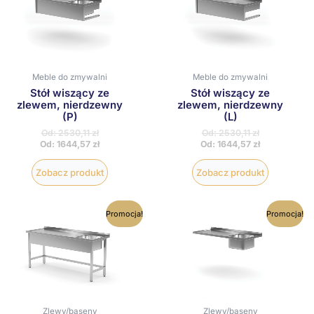
wiele
wiele
wariantów.
wariantów
Opcje
Opcje
można
można
wybrać
wybrać
na
na
Meble do zmywalni
Meble do zmywalni
stronie
stronie
Stół wiszący ze
Stół wiszący ze
produktu
produktu
zlewem, nierdzewny
zlewem, nierdzewny
(P)
(L)
Od:
2530,11
zł
Od:
2530,11
zł
Od:
1644,57
zł
Od:
1644,57
zł
Zobacz produkt
Zobacz produkt
Ten
Ten
Promocja!
Promocja!
produkt
produkt
ma
ma
wiele
wiele
wariantów.
wariantów
Opcje
Opcje
można
można
wybrać
wybrać
na
na
Zlewy/baseny
Zlewy/baseny