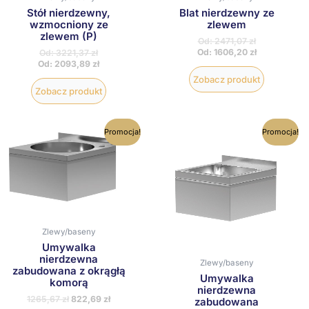
stronie
stronie
Stół nierdzewny,
Blat nierdzewny ze
produktu
produktu
wzmocniony ze
zlewem
zlewem (P)
Od:
2471,07
zł
Od:
1606,20
zł
Od:
3221,37
zł
Od:
2093,89
zł
Zobacz produkt
Zobacz produkt
Ten
Ten
Promocja!
Promocja!
produkt
produkt
ma
ma
wiele
wiele
wariantów.
wariantów
Opcje
Opcje
można
można
wybrać
wybrać
na
na
Zlewy/baseny
stronie
stronie
produktu
produktu
Umywalka
nierdzewna
Zlewy/baseny
zabudowana z okrągłą
Umywalka
komorą
nierdzewna
1265,67
zł
822,69
zł
zabudowana