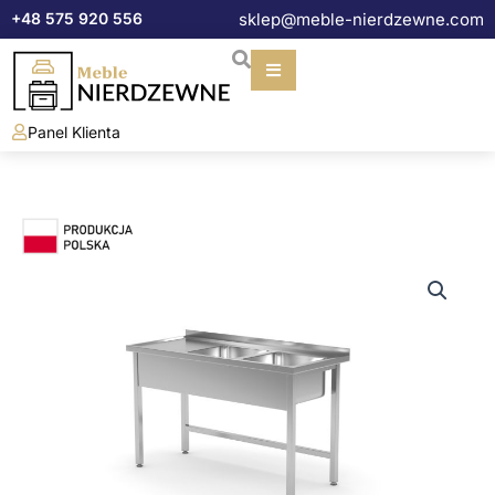
Przejdź
+48 575 920 556
sklep@meble-nierdzewne.com
do
treści
Panel Klienta