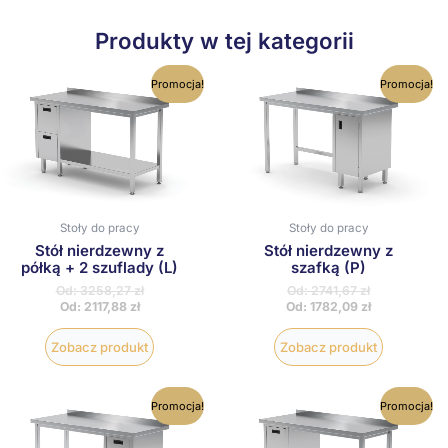
Produkty w tej kategorii
Ten
Ten
Promocja!
Promocja!
produkt
produkt
ma
ma
wiele
wiele
wariantów.
wariantów
Opcje
Opcje
można
można
wybrać
wybrać
na
na
Stoły do pracy
Stoły do pracy
stronie
stronie
produktu
produktu
Stół nierdzewny z
Stół nierdzewny z
półką + 2 szuflady (L)
szafką (P)
Od:
3258,27
zł
Od:
2741,67
zł
Od:
2117,88
zł
Od:
1782,09
zł
Zobacz produkt
Zobacz produkt
Ten
Ten
Promocja!
Promocja!
produkt
produkt
ma
ma