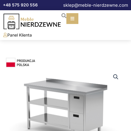
Przejdź
+48 575 920 556
sklep@meble-nierdzewne.com
do
treści
Panel Klienta