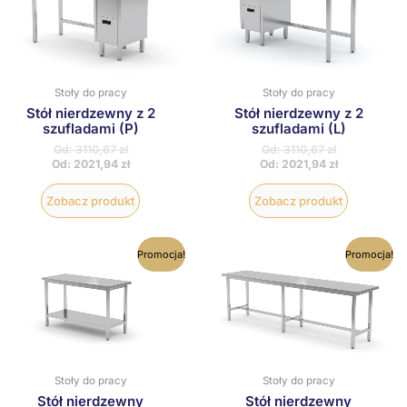
wiele
wiele
wariantów.
wariantów
Opcje
Opcje
można
można
wybrać
wybrać
na
na
Stoły do pracy
Stoły do pracy
stronie
stronie
produktu
produktu
Stół nierdzewny z 2
Stół nierdzewny z 2
szufladami (P)
szufladami (L)
Od:
3110,67
zł
Od:
3110,67
zł
Od:
2021,94
zł
Od:
2021,94
zł
Zobacz produkt
Zobacz produkt
Ten
Ten
Promocja!
Promocja!
produkt
produkt
ma
ma
wiele
wiele
wariantów.
wariantów
Opcje
Opcje
można
można
wybrać
wybrać
na
na
Stoły do pracy
Stoły do pracy
stronie
stronie
Stół nierdzewny
Stół nierdzewny
produktu
produktu