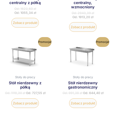
centralny z półką
centralny,
wzmocniony
Od:
1623,60
zł
Od:
1055,34
zł
Od:
2943,39
zł
Od:
1913,20
zł
Zobacz produkt
Zobacz produkt
Ten
Ten
Promocja!
Promocja!
produkt
produkt
ma
ma
wiele
wiele
wariantów.
wariantów
Opcje
Opcje
można
można
wybrać
wybrać
na
na
Stoły do pracy
Stoły do pracy
stronie
stronie
Stół nierdzewny z
Stół nierdzewny
produktu
produktu
półką
gastronomiczny
Od:
1119,30
zł
Od:
727,55
zł
Od:
991,38
zł
Od:
644,40
zł
Zobacz produkt
Zobacz produkt