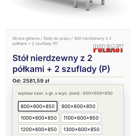
Strona główna
/
Stoły do pracy
/ Stół nierdzewny z 2
półkami + 2 szuflady (P)
Stół nierdzewny z 2
półkami + 2 szuflady (P)
Od:
2581,59
zł
Pierwotna
Aktualna
ilość
cena
cena
Stół
wymiar szer. x gł. x wys. (mm)
: 800x600x850
wynosiła:
wynosi:
nierdzewny
3971,67 zł.
2581,59 zł.
z
800x600x850
900x600x850
2
półkami
1000x600x850
1100x600x850
+
2
szuflady
1200x600x850
1300x600x850
(P)