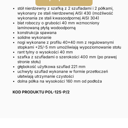
stół nierdzewny z szafką z 2 szufladami i 2 półkami,
wykonany ze stali nierdzewnej AISI 430 (możliwość
wykonania ze stali kwasoodpornej AISI 304)
blat roboczy o grubości 40 mm wzmocniony
laminowaną płytą wodoodporną
konstrukcja spawana
solidne wykonanie
nogi wykonane z profilu 40×40 mm z regulowanymi
stopkami +25/-5 mm umożliwiają wypoziomowanie stołu
rant tylny o wysokości 40 mm
szafka z szufladami o szerokości 400 mm (po prawej
stronie stołu)
głębokość użytkowa szuflad 221 mm
uchwyty szuflad wykonane w formie przetłoczeń
ułatwiają utrzymanie czystości
dolna półka na wysokości 160 mm od podłoża
KOD PRODUKTU POL-125-P/2