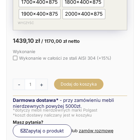
1700x400x875
1800x400x875
1900x400x875
2000x400x875
WYCZYŚĆ
1439,10
zł
/
1170,00
zł
netto
Wykonanie
Wykonanie w całości ze stali AISI 304 (+15%)
-
+
Dodaj do koszyka
Darmowa dostawa*
- przy zamówieniu mebli
nierdzewnych powyżej 5000zł.
*dotyczy mebli nierdzewnych marki Polgast
*koszt dostawy naliczany jest w koszyku
Masz pytania?
Zapytaj o produkt
lub
zamów rozmowę