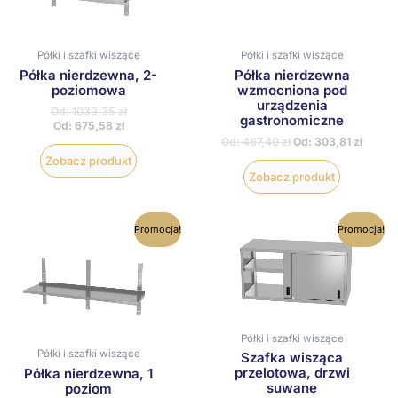
Opcje
Opcje
można
można
wybrać
wybrać
na
na
Półki i szafki wiszące
Półki i szafki wiszące
stronie
stronie
Półka nierdzewna, 2-
Półka nierdzewna
produktu
produktu
poziomowa
wzmocniona pod
urządzenia
Od:
1039,35
zł
gastronomiczne
Od:
675,58
zł
Od:
467,40
zł
Od:
303,81
zł
Zobacz produkt
Zobacz produkt
Ten
Ten
Promocja!
Promocja!
produkt
produkt
ma
ma
wiele
wiele
wariantów.
wariantów
Opcje
Opcje
można
można
wybrać
wybrać
Półki i szafki wiszące
na
na
Półki i szafki wiszące
Szafka wisząca
stronie
stronie
przelotowa, drzwi
Półka nierdzewna, 1
produktu
produktu
suwane
poziom