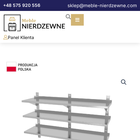
Przejdź
+48 575 920 556
sklep@meble-nierdzewne.com
do
treści
Panel Klienta