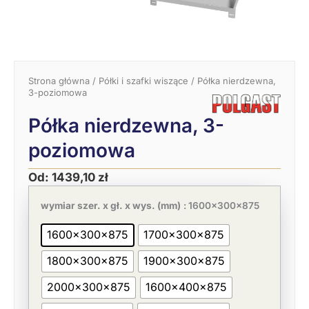
Strona główna
/
Półki i szafki wiszące
/ Półka nierdzewna,
3-poziomowa
Półka nierdzewna, 3-
poziomowa
Od:
1439,10
zł
Pierwotna
Aktualna
ilość
cena
cena
Półka
wymiar szer. x gł. x wys. (mm)
: 1600x300x875
wynosiła:
wynosi:
nierdzewna,
2214,00 zł.
1439,10 zł.
3-
1600x300x875
1700x300x875
poziomowa
1800x300x875
1900x300x875
2000x300x875
1600x400x875