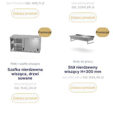
Od:
3222,60
zł
Od:
717,09
zł
Od:
466,11
zł
Od:
2094,69
zł
Zobacz produkt
Zobacz produkt
Ten
Ten
Promocja!
Promocja!
produkt
produkt
ma
ma
wiele
wiele
wariantów.
wariantów
Opcje
Opcje
można
można
wybrać
wybrać
Stoły do pracy
Półki i szafki wiszące
na
na
Stół nierdzewny
Szafka nierdzewna
stronie
stronie
wiszący H=300 mm
wisząca, drzwi
produktu
produktu
Od:
991,38
zł
Od:
644,40
zł
suwane
Od:
2372,67
zł
Zobacz produkt
Od:
1542,24
zł
Zobacz produkt