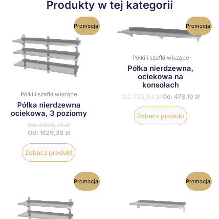
Produkty w tej kategorii
Ten
Ten
Promocja!
Promocja!
produkt
produkt
ma
ma
wiele
wiele
wariantów.
wariantów
Półki i szafki wiszące
Opcje
Opcje
Półka nierdzewna,
można
można
ociekowa na
wybrać
wybrać
konsolach
na
na
Półki i szafki wiszące
Od:
735,54
zł
Od:
478,10
zł
stronie
stronie
Półka nierdzewna
produktu
produktu
ociekowa, 3 poziomy
Zobacz produkt
Od:
2506,74
zł
Od:
1629,38
zł
Zobacz produkt
Ten
Ten
Promocja!
Promocja!
produkt
produkt
ma
ma
wiele
wiele
wariantów.
wariantów