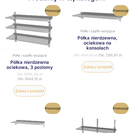
Ten
Ten
Promocja!
Promocja!
produkt
produkt
ma
ma
wiele
wiele
wariantów.
wariantów
Półki i szafki wiszące
Opcje
Opcje
Półka nierdzewna,
można
można
ociekowa na
wybrać
wybrać
konsolach
na
na
stronie
stronie
Od:
456,33
zł
Od:
296,61
zł
Półki i szafki wiszące
produktu
produktu
Półka nierdzewna
ociekowa, 3 poziomy
Zobacz produkt
Od:
1606,38
zł
Od:
1044,15
zł
Zobacz produkt
Ten
Ten
Promocja!
Promocja!
produkt
produkt
ma
ma
wiele
wiele
wariantów.
wariantów
Opcje
Opcje