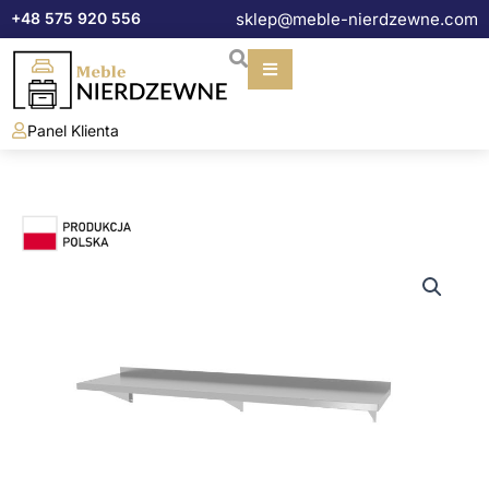
Przejdź
+48 575 920 556
sklep@meble-nierdzewne.com
do
treści
Panel Klienta