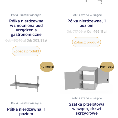
można
można
wybrać
wybrać
na
na
Półki i szafki wiszące
Półki i szafki wiszące
stronie
stronie
Półka nierdzewna
Półka nierdzewna, 1
produktu
produktu
wzmocniona pod
poziom
urządzenia
Od:
717,09
zł
Od:
466,11
zł
gastronomiczne
Od:
467,40
zł
Od:
303,81
zł
Zobacz produkt
Zobacz produkt
Ten
Ten
Promocja!
Promocja!
produkt
produkt
ma
ma
wiele
wiele
wariantów.
wariantów
Opcje
Opcje
można
można
wybrać
wybrać
Półki i szafki wiszące
na
na
Półki i szafki wiszące
Szafka przelotowa
stronie
stronie
wisząca, drzwi
Półka nierdzewna, 1
produktu
produktu
skrzydłowe
poziom