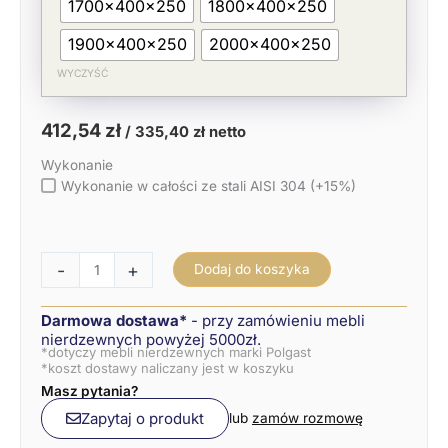
1700x400x250
1800x400x250
1900x400x250
2000x400x250
WYCZYŚĆ
412,54
zł
/
335,40
zł
netto
Wykonanie
Wykonanie w całości ze stali AISI 304 (+15%)
-
+
Dodaj do koszyka
Darmowa dostawa*
- przy zamówieniu mebli
nierdzewnych powyżej 5000zł.
*dotyczy mebli nierdzewnych marki Polgast
*koszt dostawy naliczany jest w koszyku
Masz pytania?
Zapytaj o produkt
lub
zamów rozmowę