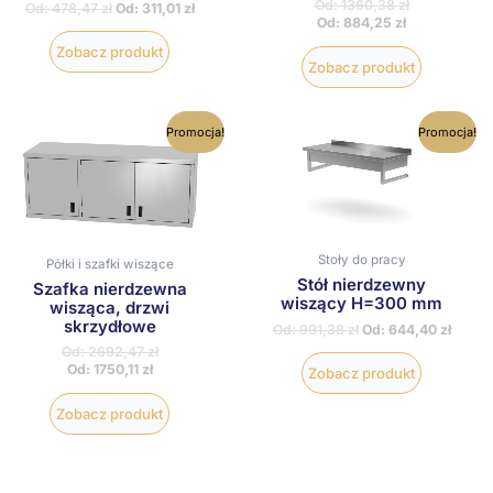
Od:
1360,38
zł
Od:
478,47
zł
Od:
311,01
zł
Od:
884,25
zł
Zobacz produkt
Zobacz produkt
Ten
Ten
Promocja!
Promocja!
produkt
produkt
ma
ma
wiele
wiele
wariantów.
wariantów
Opcje
Opcje
można
można
wybrać
wybrać
Stoły do pracy
Półki i szafki wiszące
na
na
Stół nierdzewny
Szafka nierdzewna
stronie
stronie
wiszący H=300 mm
wisząca, drzwi
produktu
produktu
skrzydłowe
Od:
991,38
zł
Od:
644,40
zł
Od:
2692,47
zł
Od:
1750,11
zł
Zobacz produkt
Zobacz produkt