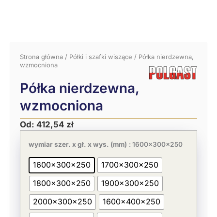
Strona główna
/
Półki i szafki wiszące
/ Półka nierdzewna,
wzmocniona
Półka nierdzewna,
wzmocniona
Od:
412,54
zł
Pierwotna
Aktualna
ilość
cena
cena
Półka
wymiar szer. x gł. x wys. (mm)
: 1600x300x250
wynosiła:
wynosi:
nierdzewna,
634,68 zł.
412,54 zł.
wzmocniona
1600x300x250
1700x300x250
1800x300x250
1900x300x250
2000x300x250
1600x400x250