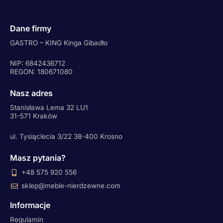
Dane firmy
GASTRO – KING Kinga Gibadło
NIP: 6842436712
REGON: 180671080
Nasz adres
Stanisława Lema 32 LU1
31-571 Kraków
ul. Tysiąclecia 3/22 38-400 Krosno
Masz pytania?
+48 575 920 556
sklep@meble-nierdzewne.com
Informacje
Regulamin