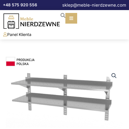
Przejdź
+48 575 920 556
sklep@meble-nierdzewne.com
do
treści
Panel Klienta