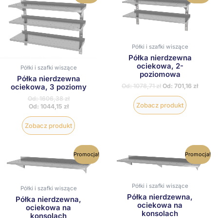
ma
ma
wiele
wiele
wariantów.
wariantów
Opcje
Opcje
można
można
Półki i szafki wiszące
wybrać
wybrać
Półka nierdzewna
na
na
ociekowa, 2-
stronie
stronie
Półki i szafki wiszące
poziomowa
produktu
produktu
Półka nierdzewna
Od:
1078,71
zł
Od:
701,16
zł
ociekowa, 3 poziomy
Od:
1606,38
zł
Zobacz produkt
Od:
1044,15
zł
Zobacz produkt
Ten
Ten
Promocja!
Promocja!
produkt
produkt
ma
ma
wiele
wiele
wariantów.
wariantów
Półki i szafki wiszące
Półki i szafki wiszące
Opcje
Opcje
Półka nierdzewna,
Półka nierdzewna,
można
można
ociekowa na
ociekowa na
wybrać
wybrać
konsolach
konsolach
na
na