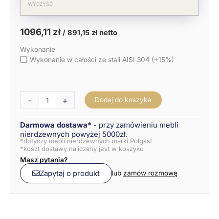
WYCZYŚĆ
1096,11
zł
/
891,15
zł
netto
Wykonanie
Wykonanie w całości ze stali AISI 304 (+15%)
-
+
Dodaj do koszyka
Darmowa dostawa*
- przy zamówieniu mebli
nierdzewnych powyżej 5000zł.
*dotyczy mebli nierdzewnych marki Polgast
*koszt dostawy naliczany jest w koszyku
Masz pytania?
Zapytaj o produkt
lub
zamów rozmowę