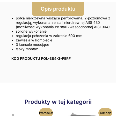
Opis produktu
półka nierdzewna wisząca perforowana, 2-poziomowa z
regulacją, wykonana ze stali nierdzewnej AISI 430
(możliwość wykonania ze stali kwasoodpornej AISI 304)
solidne wykonanie
regulacja położenia w zakresie 600 mm
zawiesia w komplecie
3 konsole mocujące
łatwy montaż
KOD PRODUKTU POL-384-3-PERF
Produkty w tej kategorii
Ten
Ten
Promocja!
Promocja!
produkt
produkt