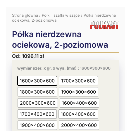
Strona główna
/
Półki i szafki wiszące
/ Półka nierdzewna
ociekowa, 2-poziomowa
Półka nierdzewna
ociekowa, 2-poziomowa
Od:
1096,11
zł
Pierwotna
Aktualna
ilość
cena
cena
Półka
wymiar szer. x gł. x wys. (mm)
: 1600x300x600
wynosiła:
wynosi:
nierdzewna
1686,33 zł.
1096,11 zł.
ociekowa,
1600x300x600
1700x300x600
2-
poziomowa
1800x300x600
1900x300x600
2000x300x600
1600x400x600
1700x400x600
1800x400x600
1900x400x600
2000x400x600