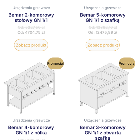
produktu
produktu
Urządzenia grzewcze
Urządzenia grzewcze
Bemar 2-komorowy
Bemar 5-komorowy
stołowy GN 1/1
GN 1/1 z szafką
Od:
5227,50
zł
Od:
13862,10
zł
Od:
4704,75
zł
Od:
12475,89
zł
Zobacz produkt
Zobacz produkt
Ten
Ten
Promocja!
Promocja!
produkt
produkt
ma
ma
wiele
wiele
wariantów.
wariantów
Opcje
Opcje
można
można
wybrać
wybrać
na
na
stronie
stronie
produktu
produktu
Urządzenia grzewcze
Urządzenia grzewcze
Bemar 4-komorowy
Bemar 3-komorowy
GN 1/1 z półką
GN 1/1 z otwartą
szafką