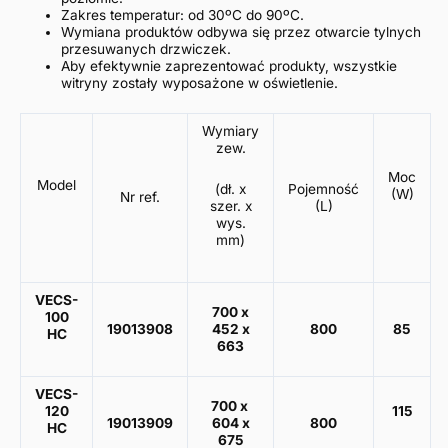
Zakres temperatur: od 30ºC do 90ºC.
Wymiana produktów odbywa się przez otwarcie tylnych
przesuwanych drzwiczek.
Aby efektywnie zaprezentować produkty, wszystkie
witryny zostały wyposażone w oświetlenie.
Wymiary
zew.
Moc
Model
(dł. x
Pojemność
(W)
Nr ref.
szer. x
(L)
wys.
mm)
VECS-
700 x
100
19013908
452 x
800
85
HC
663
VECS-
700 x
120
115
19013909
604 x
800
HC
675