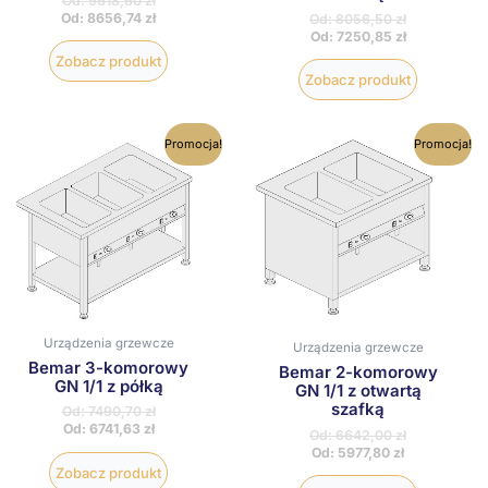
Od:
9618,60
zł
Od:
8656,74
zł
Od:
8056,50
zł
Od:
7250,85
zł
Zobacz produkt
Zobacz produkt
Ten
Ten
Promocja!
Promocja!
produkt
produkt
ma
ma
wiele
wiele
wariantów.
wariantów
Opcje
Opcje
można
można
wybrać
wybrać
na
na
stronie
stronie
produktu
produktu
Urządzenia grzewcze
Urządzenia grzewcze
Bemar 3-komorowy
Bemar 2-komorowy
GN 1/1 z półką
GN 1/1 z otwartą
szafką
Od:
7490,70
zł
Od:
6741,63
zł
Od:
6642,00
zł
Od:
5977,80
zł
Zobacz produkt