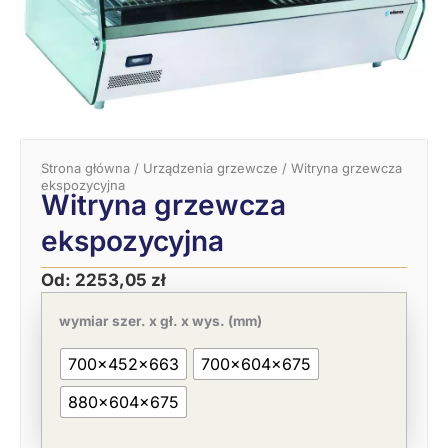
Strona główna
/
Urządzenia grzewcze
/ Witryna grzewcza
ekspozycyjna
Witryna grzewcza
ekspozycyjna
Od:
2253,05
zł
ilość
Witryna
wymiar szer. x gł. x wys. (mm)
grzewcza
ekspozycyjna
700x452x663
700x604x675
880x604x675