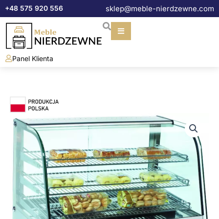
Przejdź
+48 575 920 556
sklep@meble-nierdzewne.com
do
treści
Panel Klienta