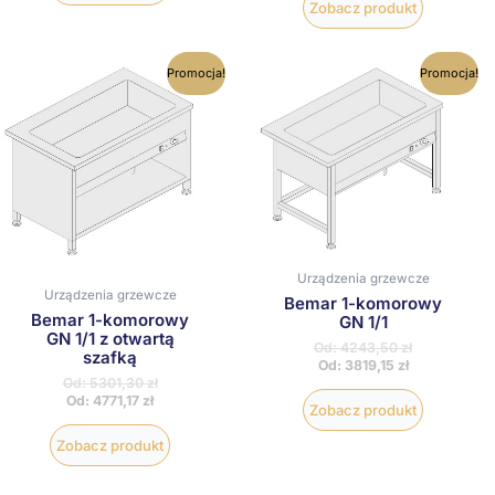
Zobacz produkt
Ten
Ten
Promocja!
Promocja!
produkt
produkt
ma
ma
wiele
wiele
wariantów.
wariantów
Opcje
Opcje
można
można
wybrać
wybrać
na
na
stronie
stronie
produktu
produktu
Urządzenia grzewcze
Urządzenia grzewcze
Bemar 1-komorowy
Bemar 1-komorowy
GN 1/1
GN 1/1 z otwartą
Od:
4243,50
zł
szafką
Od:
3819,15
zł
Od:
5301,30
zł
Od:
4771,17
zł
Zobacz produkt
Zobacz produkt