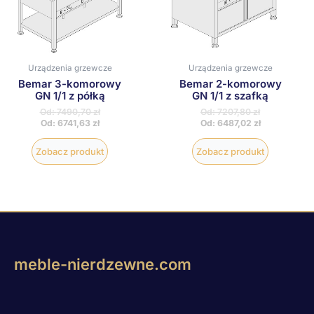
można
można
wybrać
wybrać
na
na
stronie
stronie
produktu
produktu
Urządzenia grzewcze
Urządzenia grzewcze
Bemar 3-komorowy
Bemar 2-komorowy
GN 1/1 z półką
GN 1/1 z szafką
Od:
7490,70
zł
Od:
7207,80
zł
Od:
6741,63
zł
Od:
6487,02
zł
Zobacz produkt
Zobacz produkt
meble-nierdzewne.com