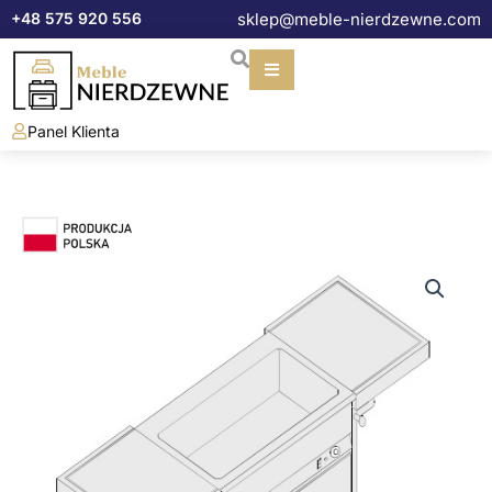
Przejdź
+48 575 920 556
sklep@meble-nierdzewne.com
do
treści
Panel Klienta