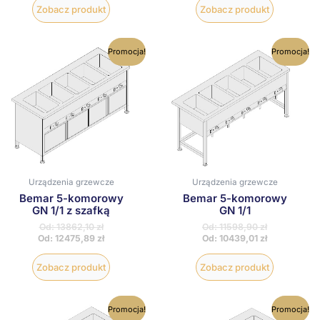
Zobacz produkt
Zobacz produkt
Ten
Ten
Promocja!
Promocja!
produkt
produkt
ma
ma
wiele
wiele
wariantów.
wariantów
Opcje
Opcje
można
można
wybrać
wybrać
na
na
stronie
stronie
produktu
produktu
Urządzenia grzewcze
Urządzenia grzewcze
Bemar 5-komorowy
Bemar 5-komorowy
GN 1/1 z szafką
GN 1/1
Od:
13862,10
zł
Od:
11598,90
zł
Od:
12475,89
zł
Od:
10439,01
zł
Zobacz produkt
Zobacz produkt
Ten
Ten
Promocja!
Promocja!
produkt
produkt