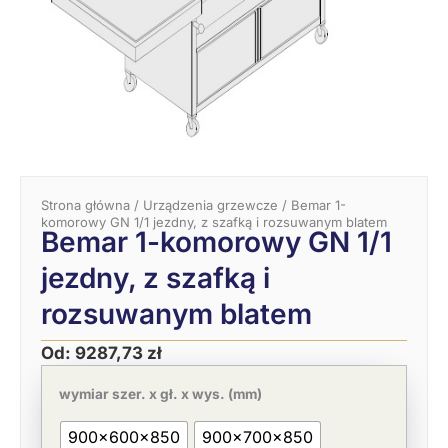
Strona główna
/
Urządzenia grzewcze
/ Bemar 1-
komorowy GN 1/1 jezdny, z szafką i rozsuwanym blatem
Bemar 1-komorowy GN 1/1
jezdny, z szafką i
rozsuwanym blatem
Od:
9287,73
zł
ilość
Bemar
wymiar szer. x gł. x wys. (mm)
1-
komorowy
900x600x850
900x700x850
GN