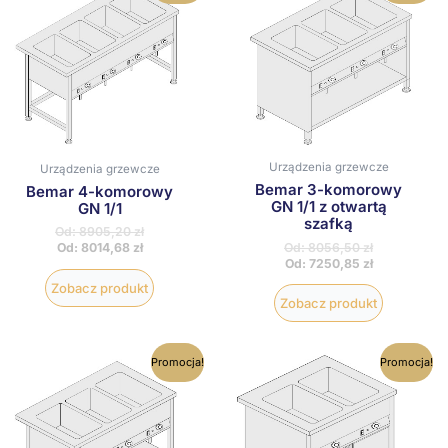
ma
ma
wiele
wiele
wariantów.
wariantów
Opcje
Opcje
można
można
wybrać
wybrać
na
na
stronie
stronie
produktu
produktu
Urządzenia grzewcze
Urządzenia grzewcze
Bemar 3-komorowy
Bemar 4-komorowy
GN 1/1 z otwartą
GN 1/1
szafką
Od:
8905,20
zł
Od:
8056,50
zł
Od:
8014,68
zł
Od:
7250,85
zł
Zobacz produkt
Zobacz produkt
Ten
Ten
Promocja!
Promocja!
produkt
produkt
ma
ma
wiele
wiele
wariantów.
wariantów
Opcje
Opcje