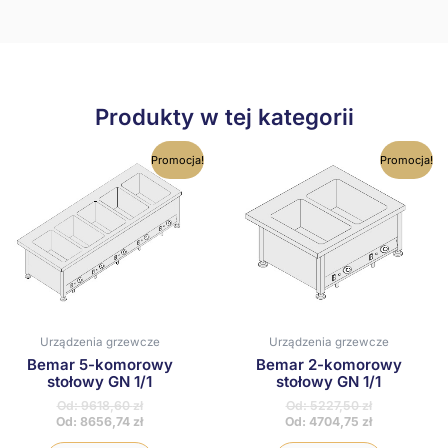
Produkty w tej kategorii
Ten
Ten
Promocja!
Promocja!
produkt
produkt
ma
ma
wiele
wiele
wariantów.
wariantów
Opcje
Opcje
można
można
wybrać
wybrać
na
na
stronie
stronie
produktu
produktu
Urządzenia grzewcze
Urządzenia grzewcze
Bemar 5-komorowy
Bemar 2-komorowy
stołowy GN 1/1
stołowy GN 1/1
Od:
9618,60
zł
Od:
5227,50
zł
Od:
8656,74
zł
Od:
4704,75
zł