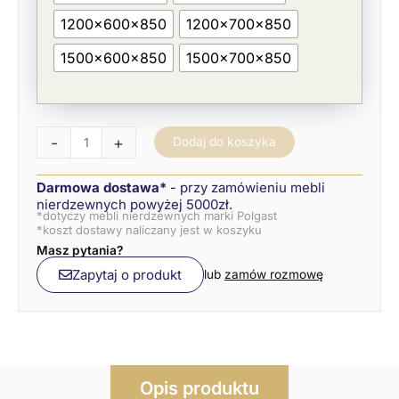
1/1
1200x600x850
1200x700x850
jezdny,
z
szafką
1500x600x850
1500x700x850
i
rozsuwanym
blatem
-
+
Dodaj do koszyka
Darmowa dostawa*
- przy zamówieniu mebli
nierdzewnych powyżej 5000zł.
*dotyczy mebli nierdzewnych marki Polgast
*koszt dostawy naliczany jest w koszyku
Masz pytania?
Zapytaj o produkt
lub
zamów rozmowę
Opis produktu