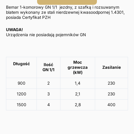
Bemar 1-komorowy GN 1/1 jezdny, z szafką i rozsuwanym
blatem wykonany ze stali nierdzewnej kwasoodpornej 1.4301,
posiada Certyfikat PZH
UWAGA!
Urządzenia nie posiadają pojemników GN
Moc
Długość
Ilość
grzewcza
Zasilanie
GN 1/1
(kW)
900
2
1,4
230
1200
3
2,1
230
1500
4
2,8
400