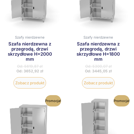
wybrać
wybrać
na
na
stronie
stronie
produktu
produktu
Szafy nierdzewne
Szafy nierdzewne
Szafa nierdzewna z
Szafa nierdzewna z
przegrodą, drzwi
przegrodą, drzwi
skrzydłowe H=2000
skrzydłowe H=1800
mm
mm
Od:
5619,87
zł
Od:
5300,07
zł
Od:
3652,92
zł
Od:
3445,05
zł
Zobacz produkt
Zobacz produkt
Ten
Ten
Promocja!
Promocja!
produkt
produkt
ma
ma
wiele
wiele
wariantów.
wariantów
Opcje
Opcje
można
można