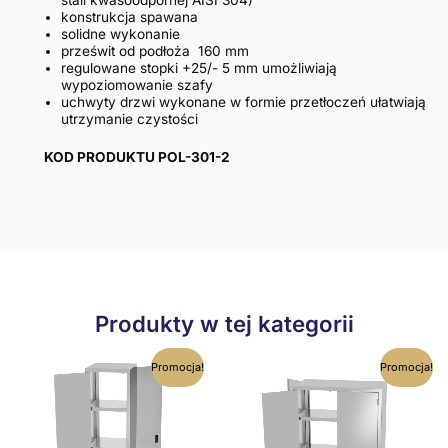
stali kwasoodpornej AISI 304)
konstrukcja spawana
solidne wykonanie
prześwit od podłoża 160 mm
regulowane stopki +25/- 5 mm umożliwiają
wypoziomowanie szafy
uchwyty drzwi wykonane w formie przetłoczeń ułatwiają
utrzymanie czystości
KOD PRODUKTU POL-301-2
Produkty w tej kategorii
Ten
Ten
Promocja!
Promocja!
produkt
produkt
ma
ma
wiele
wiele
wariantów.
wariantów
Opcje
Opcje