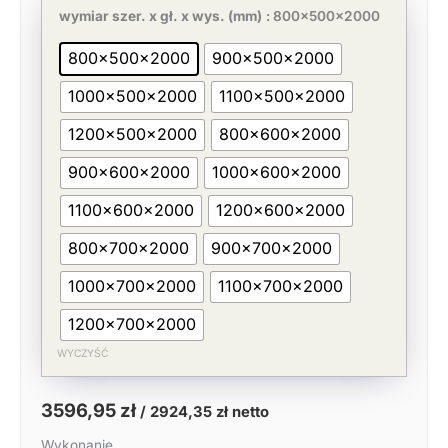
cena
cena
Szafa
wymiar szer. x gł. x wys. (mm)
: 800x500x2000
wynosiła:
wynosi:
nierdzewna,
5533,77 zł.
3596,95 zł.
drzwi
800x500x2000
900x500x2000
suwane
H=2000
1000x500x2000
1100x500x2000
mm
1200x500x2000
800x600x2000
900x600x2000
1000x600x2000
1100x600x2000
1200x600x2000
800x700x2000
900x700x2000
1000x700x2000
1100x700x2000
1200x700x2000
WYCZYŚĆ
3596,95
zł
/
2924,35
zł
netto
Wykonanie