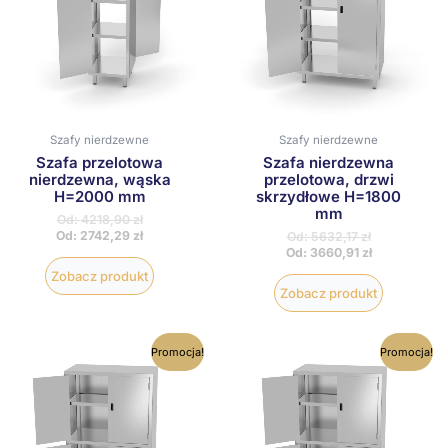
można
można
wybrać
wybrać
na
na
stronie
stronie
produktu
produktu
Szafy nierdzewne
Szafy nierdzewne
Szafa przelotowa
Szafa nierdzewna
nierdzewna, wąska
przelotowa, drzwi
H=2000 mm
skrzydłowe H=1800
mm
Od:
4218,90
zł
Od:
2742,29
zł
Od:
5632,17
zł
Od:
3660,91
zł
Zobacz produkt
Zobacz produkt
Ten
Ten
Promocja!
Promocja!
produkt
produkt
ma
ma
wiele
wiele
wariantów.
wariantów
Opcje
Opcje
można
można