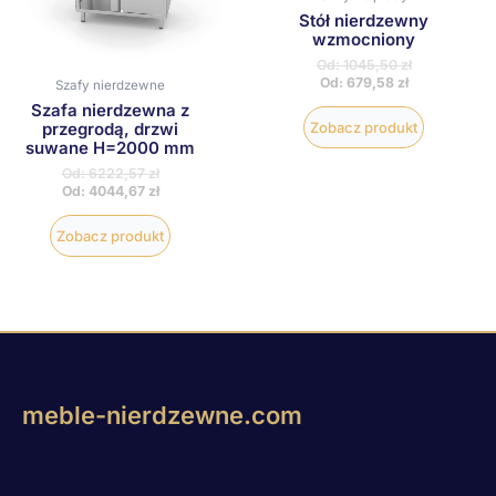
stronie
stronie
Stół nierdzewny
produktu
produktu
wzmocniony
Od:
1045,50
zł
Od:
679,58
zł
Szafy nierdzewne
Szafa nierdzewna z
przegrodą, drzwi
Zobacz produkt
suwane H=2000 mm
Od:
6222,57
zł
Od:
4044,67
zł
Zobacz produkt
meble-nierdzewne.com