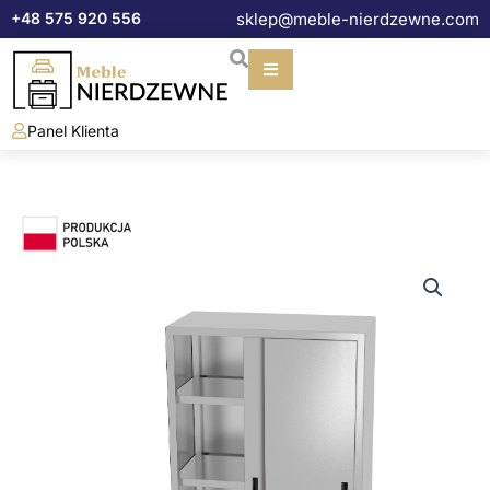
Przejdź
+48 575 920 556
sklep@meble-nierdzewne.com
do
treści
Panel Klienta