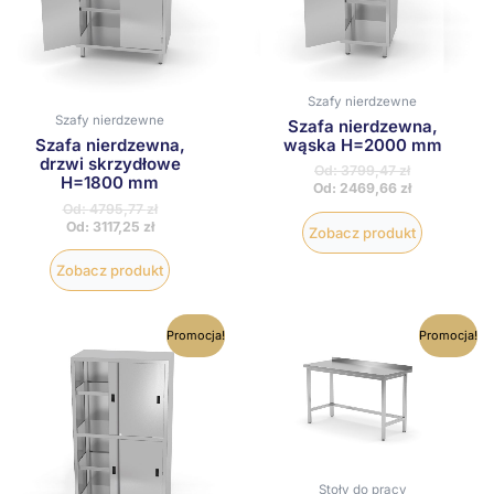
wybrać
wybrać
na
na
stronie
stronie
produktu
produktu
Szafy nierdzewne
Szafy nierdzewne
Szafa nierdzewna,
wąska H=2000 mm
Szafa nierdzewna,
drzwi skrzydłowe
Od:
3799,47
zł
H=1800 mm
Od:
2469,66
zł
Od:
4795,77
zł
Od:
3117,25
zł
Zobacz produkt
Zobacz produkt
Ten
Ten
Promocja!
Promocja!
produkt
produkt
ma
ma
wiele
wiele
wariantów.
wariantów
Opcje
Opcje
można
można
wybrać
wybrać
na
na
Stoły do pracy