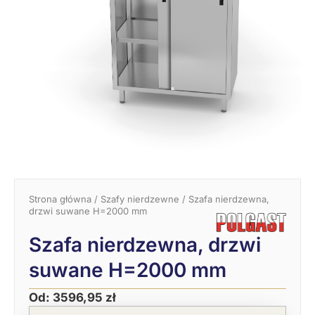
Strona główna
/
Szafy nierdzewne
/ Szafa nierdzewna,
drzwi suwane H=2000 mm
Szafa nierdzewna, drzwi
suwane H=2000 mm
Od:
3596,95
zł
Pierwotna
Aktualna
ilość