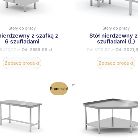
wybrać
w
na
n
stronie
s
produktu
p
Stoły do pracy
Stoły do pracy
nierdzewny z szafką z
Stół nierdzewny z
6 szufladami
szufladami (L)
5472,27
zł
Od:
3556,98
zł
Od:
3110,67
zł
Od:
2021,
Zobacz produkt
Zobacz produkt
Ten
T
Promocja!
produkt
p
ma
wiele
w
wariantów.
w
Opcje
O
można
m
wybrać
w
na
n