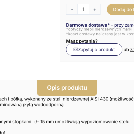
-
+
Dodaj do
Darmowa dostawa*
- przy zam
*dotyczy mebli nierdzewnych marki 
*koszt dostawy naliczany jest w ko
Masz pytania?
Zapytaj o produkt
lub
z
Opis produktu
ach i półką, wykonany ze stali nierdzewnej AISI 430 (możliwoś
aminowaną płytą wodoodporną
anymi stopkami +/- 15 mm umożliwiają wypoziomowanie stołu
łu)