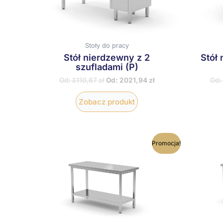
wybrać
na
stronie
produktu
Stoły do pracy
Stół nierdzewny z 2
Stół 
szufladami (P)
Od:
3110,67
zł
Od:
2021,94
zł
Od:
Zobacz produkt
Ten
Promocja!
produkt
ma
wiele
wariantów.
Opcje
można
wybrać
na