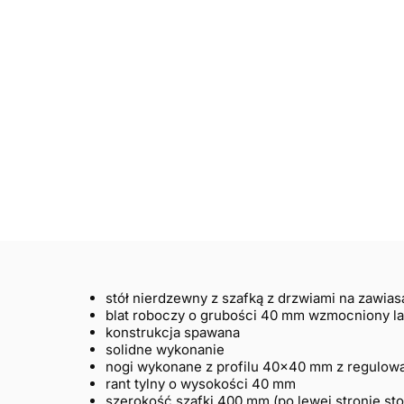
stół nierdzewny z szafką z drzwiami na zawias
blat roboczy o grubości 40 mm wzmocniony l
konstrukcja spawana
solidne wykonanie
nogi wykonane z profilu 40×40 mm z regulow
rant tylny o wysokości 40 mm
szerokość szafki 400 mm (po lewej stronie sto