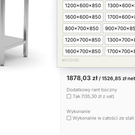
+
1200x600x850
1300x600x
szafka
(L)
1600x600x850
1700x600x
800x700x850
900x700x8
1200x700x850
1300x700x
1600x700x850
1700x700x
WYCZYŚĆ
1878,03
zł
/
1526,85
zł
net
Dodatkowy rant boczny
Tak (135,30 zł z vat)
Wykonanie
Wykonanie w całości ze stali