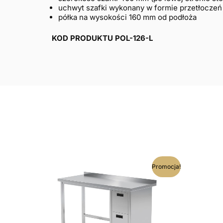
uchwyt szafki wykonany w formie przetłoczeń 
półka na wysokości 160 mm od podłoża
KOD PRODUKTU POL-126-L
Ten
Promocja!
produkt
ma
wiele
wariantów.
Opcje
można