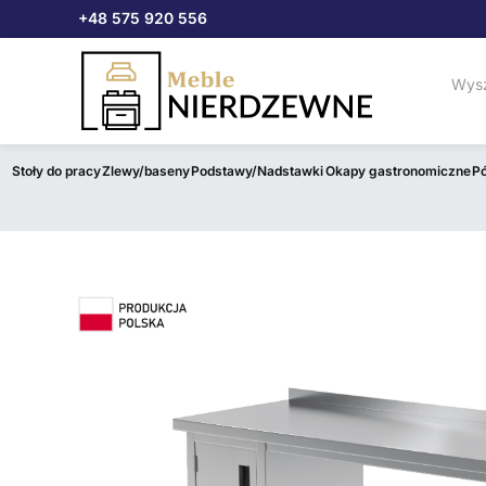
Przejdź
+48 575 920 556
do
treści
Stoły do pracy
Zlewy/baseny
Podstawy/Nadstawki
Okapy gastronomiczne
Pó