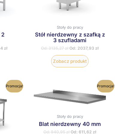
ybrać
wybrać
a
na
tronie
stronie
roduktu
produktu
Stoły do pracy
 2
Stół nierdzewny z szafką z
3 szufladami
94
zł
Od:
3135,27
zł
Od:
2037,93
zł
Zobacz produkt
en
Ten
Promocja!
Promocja!
rodukt
produkt
ma
ma
iele
wiele
ariantów.
wariantów.
pcje
Opcje
Stoły do pracy
ożna
można
Blat nierdzewny 40 mm
ybrać
wybrać
a
na
Od:
940,95
zł
Od:
611,62
zł