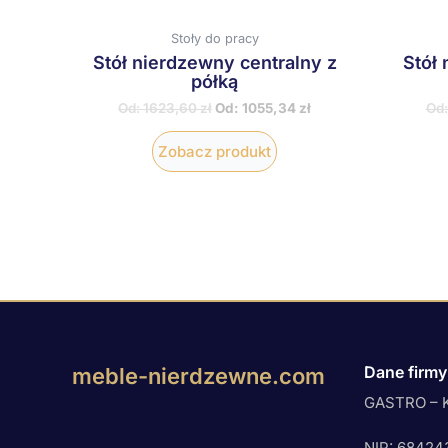
stronie
produktu
Stoły do pracy
Stół nierdzewny centralny z
Stół 
półką
Od:
1623,60
zł
Od:
1055,34
zł
Od
Zobacz produkt
Dane firmy
meble-nierdzewne.com
GASTRO – K
NIP: 68424