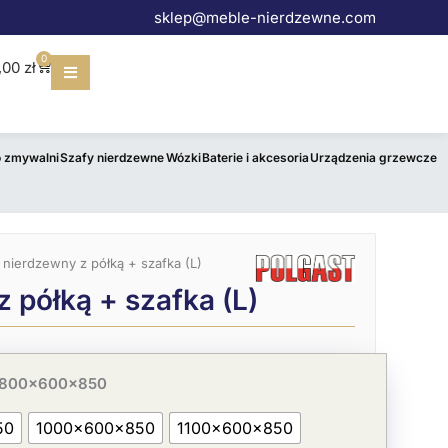
sklep@meble-nierdzewne.com
0
Wózek
,00
zł
o zmywalni
Szafy nierdzewne
Wózki
Baterie i akcesoria
Urządzenia grzewcze
ł nierdzewny z półką + szafka (L)
z półką + szafka (L)
 800x600x850
50
1000x600x850
1100x600x850