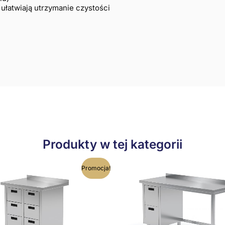
ułatwiają utrzymanie czystości
Produkty w tej kategorii
Ten
T
Promocja!
produkt
p
ma
wiele
w
wariantów.
w
Opcje
O
można
m