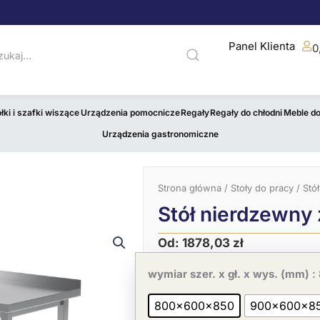
Panel Klienta
0
łki i szafki wiszące
Urządzenia pomocnicze
Regały
Regały do chłodni
Meble d
Urządzenia gastronomiczne
Strona główna
/
Stoły do pracy
/ Stó
Stół nierdzewny 
Od:
1878,03
zł
Pierwotna
Aktualna
ilość
cena
cena
Stół
wymiar szer. x gł. x wys. (mm)
:
wynosiła:
wynosi:
nierdzewny
2889,27 zł.
1878,03 zł.
z
800x600x850
900x600x8
półką