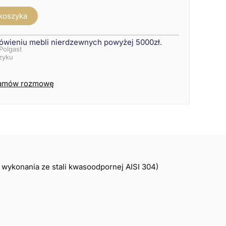
 koszyka
ówieniu mebli nierdzewnych powyżej 5000zł.
Polgast
szyku
amów rozmowę
ć wykonania ze stali kwasoodpornej AISI 304)