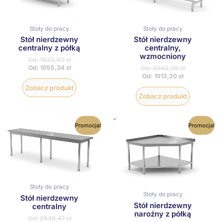
można
można
wybrać
wybrać
na
na
Stoły do pracy
Stoły do pracy
stronie
stronie
Stół nierdzewny
Stół nierdzewny
produktu
produktu
centralny z półką
centralny,
wzmocniony
Od:
1623,60
zł
Od:
1055,34
zł
Od:
2943,39
zł
Od:
1913,20
zł
Zobacz produkt
Zobacz produkt
Ten
Ten
Promocja!
Promocja!
produkt
produkt
ma
ma
wiele
wiele
wariantów.
wariantów
Opcje
Opcje
można
można
wybrać
wybrać
Stoły do pracy
na
na
Stoły do pracy
Stół nierdzewny
stronie
stronie
Stół nierdzewny
centralny
produktu
produktu
narożny z półką
Od:
2938,47
zł