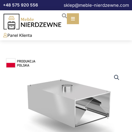
Przejdź
+48 575 920 556
sklep@meble-nierdzewne.com
do
treści
Panel Klienta