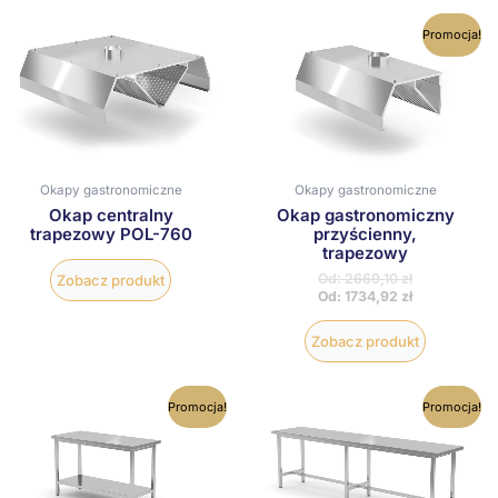
Ten
Promocja!
produkt
ma
wiele
wariantów
Opcje
można
wybrać
na
Okapy gastronomiczne
Okapy gastronomiczne
stronie
Okap centralny
Okap gastronomiczny
produktu
trapezowy POL-760
przyścienny,
trapezowy
Od:
2669,10
zł
Zobacz produkt
Od:
1734,92
zł
Zobacz produkt
Ten
Ten
Promocja!
Promocja!
produkt
produkt
ma
ma
wiele
wiele
wariantów.
wariantów
Opcje
Opcje