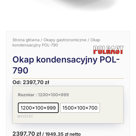
Strona główna
/
Okapy gastronomiczne
/ Okap
kondensacyjny POL-790
Okap kondensacyjny POL-
790
Od:
2397,70
zł
Pierwotna
Aktualna
ilość
cena
cena
Okap
Rozmiar
: 1200x100x999
wynosiła:
wynosi:
kondensacyjny
3688,77 zł.
2397,70 zł.
POL-
1200x100x999
1500x100x700
790
WYCZYŚĆ
2397,70
zł
/
1949,35
zł
netto