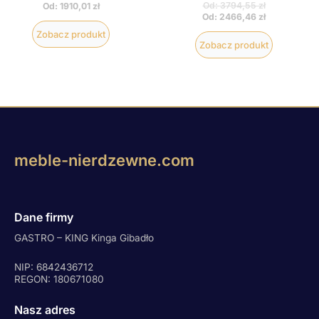
Od:
3794,55
zł
Od:
1910,01
zł
Od:
2466,46
zł
Zobacz produkt
Zobacz produkt
meble-nierdzewne.com
Dane firmy
GASTRO – KING Kinga Gibadło
NIP: 6842436712
REGON: 180671080
Nasz adres