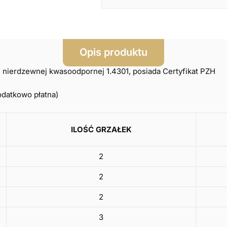
Opis produktu
nierdzewnej kwasoodpornej 1.4301, posiada Certyfikat PZH
odatkowo płatna)
ILOŚĆ GRZAŁEK
2
2
2
3