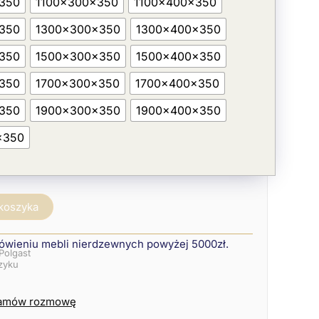
350
1100x300x350
1100x400x350
350
1300x300x350
1300x400x350
350
1500x300x350
1500x400x350
350
1700x300x350
1700x400x350
350
1900x300x350
1900x400x350
x350
 koszyka
ówieniu mebli nierdzewnych powyżej 5000zł.
Polgast
szyku
amów rozmowę