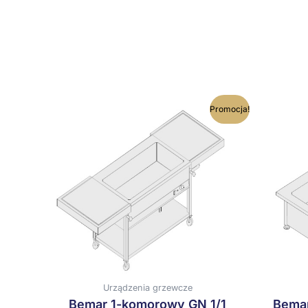
Ten
Promocja!
produkt
ma
wiele
wariantów.
Opcje
można
wybrać
na
stronie
produktu
Urządzenia grzewcze
Bemar 1-komorowy GN 1/1
Bemar