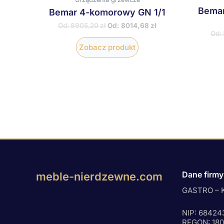
Bemar
Bemar 4-komorowy GN 1/1
Od:
8905,20
zł
Od:
8014,68
zł
Od:
Zobacz produkt
Dane firmy
meble-nierdzewne.com
GASTRO – K
NIP: 68424
REGON: 18