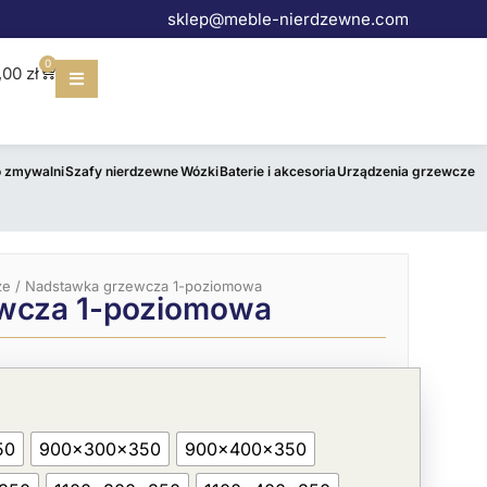
sklep@meble-nierdzewne.com
0
Wózek
,00
zł
o zmywalni
Szafy nierdzewne
Wózki
Baterie i akcesoria
Urządzenia grzewcze
ze
/ Nadstawka grzewcza 1-poziomowa
wcza 1-poziomowa
50
900x300x350
900x400x350