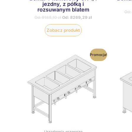
jezdny, z półką i
rozsuwanym blatem
Od:
Od:
9188,10
zł
Od:
8269,29
zł
Zobacz produkt
Ten
Promocja!
produkt
ma
wiele
wariantów.
Opcje
można
wybrać
na
stronie
produktu
Urządzenia grzewcze