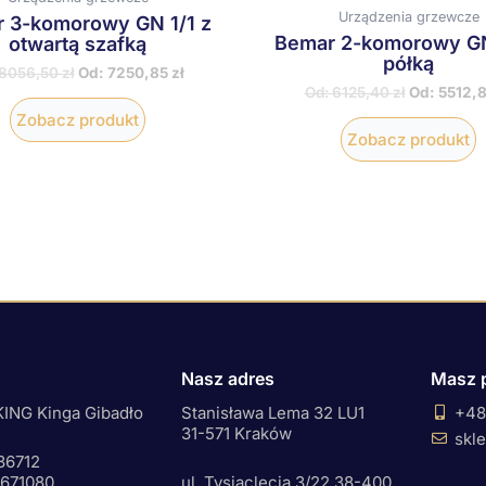
Urządzenia grzewcze
 3-komorowy GN 1/1 z
Bemar 2-komorowy GN
otwartą szafką
półką
8056,50
zł
Od:
7250,85
zł
Od:
6125,40
zł
Od:
5512,
Zobacz produkt
Zobacz produkt
Nasz adres
Masz 
ING Kinga Gibadło
Stanisława Lema 32 LU1
+48
31-571 Kraków
skl
36712
0671080
ul. Tysiąclecia 3/22 38-400