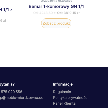
Urządzenia grzewcze
Bemar 1-komorowy GN 1/1
 1/1 z
Od:
4243,50
zł
Od:
3819,15
zł
86
zł
Zobacz produkt
pytania?
Informacje
 575 920 556
Regulamin
ep@meble-nierdzewne.com
Polityka prywatności
Panel Klienta