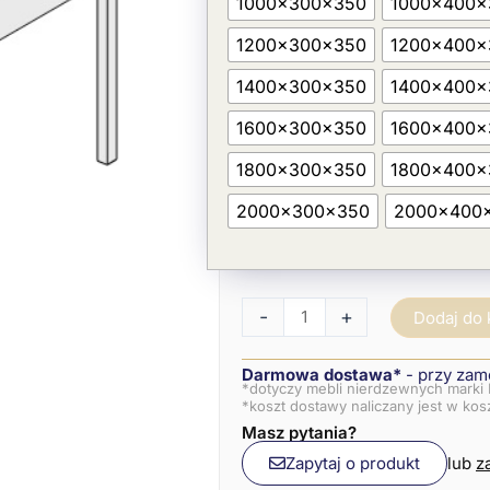
1000x300x350
1000x400x
1200x300x350
1200x400x
1400x300x350
1400x400x
1600x300x350
1600x400x
1800x300x350
1800x400x
2000x300x350
2000x400
-
+
Dodaj do
Darmowa dostawa*
- przy zam
*dotyczy mebli nierdzewnych marki 
*koszt dostawy naliczany jest w ko
Masz pytania?
Zapytaj o produkt
lub
z