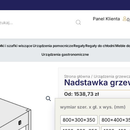
Panel Klienta
0
łki i szafki wiszące
Urządzenia pomocnicze
Regały
Regały do chłodni
Meble d
Urządzenia gastronomiczne
Strona główna
/
Urządzenia grzewc
Nadstawka grze
Od:
1538,73
zł
ilość
Nadstawka
wymiar szer. x gł. x wys. (mm)
grzewcza
1-
800x300x350
800x400x3
poziomowa