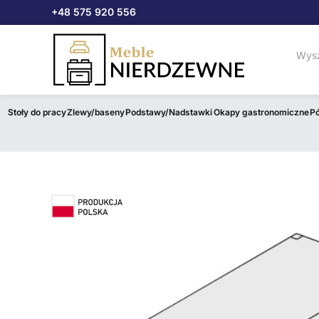
Przejdź
+48 575 920 556
do
treści
Stoły do pracy
Zlewy/baseny
Podstawy/Nadstawki
Okapy gastronomiczne
Pó