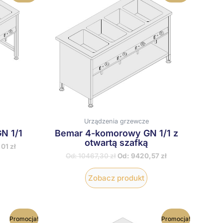
ma
ma
iele
wiele
ariantów.
wariantów.
pcje
Opcje
ożna
można
ybrać
wybrać
a
na
tronie
stronie
roduktu
produktu
Urządzenia grzewcze
N 1/1
Bemar 4-komorowy GN 1/1 z
otwartą szafką
,01
zł
Od:
10467,30
zł
Od:
9420,57
zł
Zobacz produkt
en
Ten
Promocja!
Promocja!