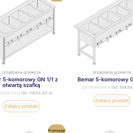
ma
wiele
w
wariantów.
w
Opcje
O
można
m
wybrać
w
na
n
stronie
s
produktu
p
Urządzenia grzewcze
Urządzenia grzewcze
 5-komorowy GN 1/1 z
Bemar 5-komorowy G
otwartą szafką
Od:
11598,90
zł
Od:
10439
13148,70
zł
Od:
11833,83
zł
Zobacz produkt
Zobacz produkt
Ten
T
Promocja!