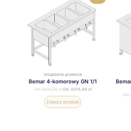
produkt
ma
wiele
wariantów.
Opcje
można
wybrać
na
stronie
produktu
Urządzenia grzewcze
Bemar 4-komorowy GN 1/1
Bemar
Od:
8905,20
zł
Od:
8014,68
zł
Od:
Zobacz produkt