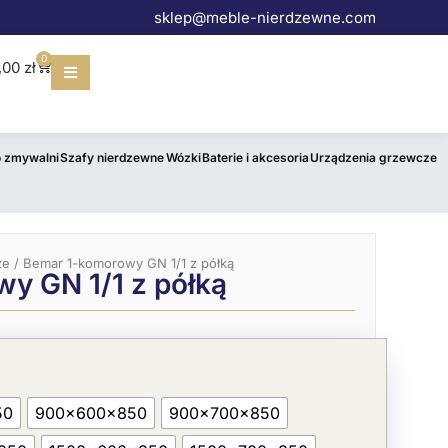
sklep@meble-nierdzewne.com
0
Wózek
,00
zł
o zmywalni
Szafy nierdzewne
Wózki
Baterie i akcesoria
Urządzenia grzewcze
ze
/ Bemar 1-komorowy GN 1/1 z półką
y GN 1/1 z półką
50
900x600x850
900x700x850