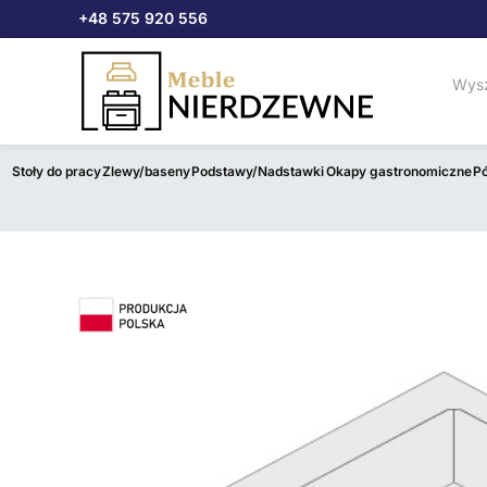
Przejdź
+48 575 920 556
do
treści
Stoły do pracy
Zlewy/baseny
Podstawy/Nadstawki
Okapy gastronomiczne
Pó