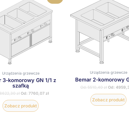
produkt
p
ma
wiele
w
wariantów.
w
Opcje
O
można
m
wybrać
w
na
n
stronie
s
produktu
p
Urządzenia grzewcze
Urządzenia grzewcze
Bemar 2-komorowy G
 3-komorowy GN 1/1 z
szafką
Od:
5510,40
zł
Od:
4959,
8622,30
zł
Od:
7760,07
zł
Zobacz produkt
Zobacz produkt