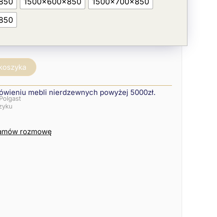
850
1500x600x850
1500x700x850
850
 koszyka
ówieniu mebli nierdzewnych powyżej 5000zł.
Polgast
szyku
amów rozmowę