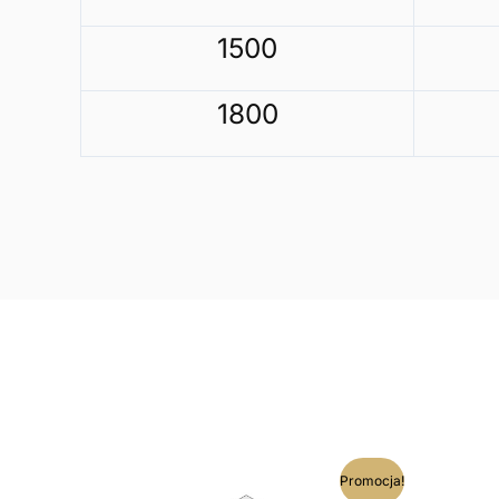
1500
1800
Ten
Promocja!
produkt