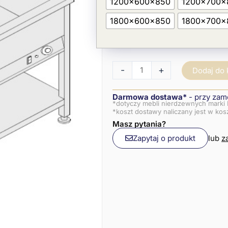
1200x600x850
1200x700x
z
półką
1800x600x850
1800x700x
-
+
Dodaj do
Darmowa dostawa*
- przy zam
*dotyczy mebli nierdzewnych marki 
*koszt dostawy naliczany jest w ko
Masz pytania?
Zapytaj o produkt
lub
z