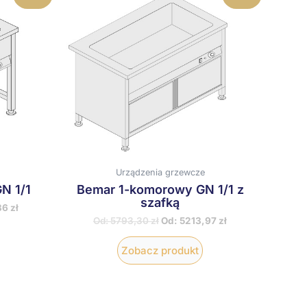
rodukt
produkt
ma
ma
iele
wiele
ariantów.
wariantów.
pcje
Opcje
ożna
można
ybrać
wybrać
a
na
tronie
stronie
roduktu
produktu
Urządzenia grzewcze
N 1/1
Bemar 1-komorowy GN 1/1 z
szafką
36
zł
Od:
5793,30
zł
Od:
5213,97
zł
Zobacz produkt