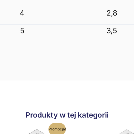
4
2,8
5
3,5
Produkty w tej kategorii
Ten
T
Promocja!
produkt
p