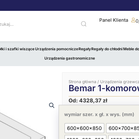
Panel Klienta
0
łki i szafki wiszące
Urządzenia pomocnicze
Regały
Regały do chłodni
Meble d
Urządzenia gastronomiczne
Strona główna
/
Urządzenia grzewc
Bemar 1-komorow
Od:
4328,37
zł
ilość
Bemar
wymiar szer. x gł. x wys. (mm)
1-
komorowy
600x600x850
600x700x8
GN
1/1