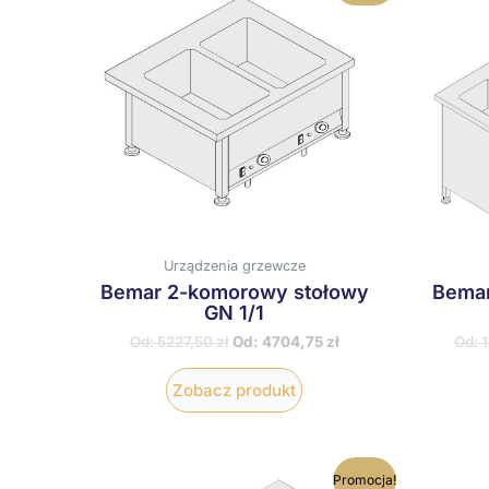
ma
wiele
wariantów.
Opcje
można
wybrać
na
stronie
produktu
Urządzenia grzewcze
Bemar 2-komorowy stołowy
Bemar
GN 1/1
Od:
5227,50
zł
Od:
4704,75
zł
Od:
Zobacz produkt
Ten
Promocja!