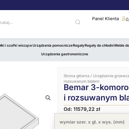
Panel Klienta
0
łki i szafki wiszące
Urządzenia pomocnicze
Regały
Regały do chłodni
Meble d
Urządzenia gastronomiczne
Strona główna
/
Urządzenia grzewc
rozsuwanym blatem
Bemar 3-komorow
i rozsuwanym bl
Od:
11579,22
zł
ilość
Bemar
wymiar szer. x gł. x wys. (mm)
3-