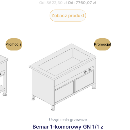
Od:
8622,30
zł
Od:
7760,07
zł
Zobacz produkt
en
Ten
Promocja!
Promocja!
rodukt
produkt
ma
ma
iele
wiele
ariantów.
wariantów.
pcje
Opcje
ożna
można
ybrać
wybrać
a
na
tronie
stronie
roduktu
produktu
Urządzenia grzewcze
Bemar 1-komorowy GN 1/1 z