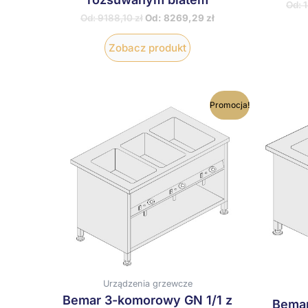
Od:
Od:
9188,10
zł
Od:
8269,29
zł
Zobacz produkt
Ten
Promocja!
produkt
ma
wiele
wariantów.
Opcje
można
wybrać
na
stronie
produktu
Urządzenia grzewcze
Bemar 3-komorowy GN 1/1 z
Bemar