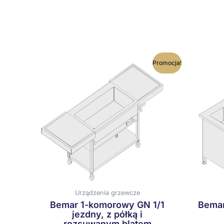
Ten
Promocja!
produkt
ma
wiele
wariantów.
Opcje
można
wybrać
na
stronie
produktu
Urządzenia grzewcze
Bemar 1-komorowy GN 1/1
Bemar
jezdny, z półką i
rozsuwanym blatem