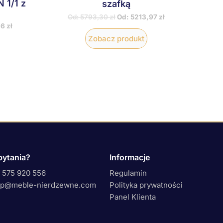
 1/1 z
szafką
Od:
5793,30
zł
Od:
5213,97
zł
86
zł
Zobacz produkt
pytania?
Informacje
 575 920 556
Regulamin
ep@meble-nierdzewne.com
Polityka prywatności
Panel Klienta