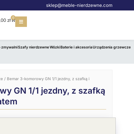
sklep@meble-nierdzewne.com
0
Wózek
,00
zł
o zmywalni
Szafy nierdzewne
Wózki
Baterie i akcesoria
Urządzenia grzewcze
ze
/ Bemar 3-komorowy GN 1/1 jezdny, z szafką i
y GN 1/1 jezdny, z szafką
atem