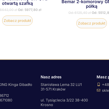
Bemar 2-komorowy GN
otwartą szafką
półką
6642,00
zł
Od:
5977,80
zł
Od:
6125,40
zł
Od:
5512,
Zobacz produkt
Zobacz produkt
Nasz adres
Masz 
ING Kinga Gibadło
Stanisława Lema 32 LU1
+48
31-571 Kraków
skl
36712
0671080
ul. Tysiąclecia 3/22 38-400
Krosno