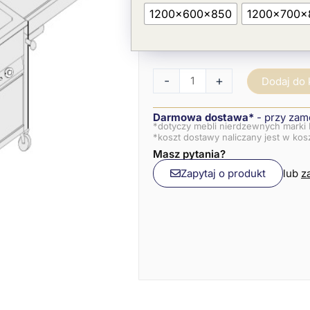
komorowy
1200x600x850
1200x700x
GN
1/1
jezdny,
z
szafką
-
+
Dodaj do
i
rozsuwanym
blatem
Darmowa dostawa*
- przy zam
*dotyczy mebli nierdzewnych marki 
*koszt dostawy naliczany jest w ko
Masz pytania?
Zapytaj o produkt
lub
z