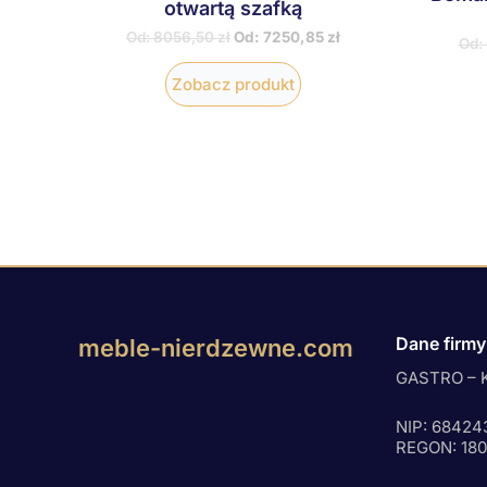
otwartą szafką
Od:
8056,50
zł
Od:
7250,85
zł
Od:
Zobacz produkt
Dane firmy
meble-nierdzewne.com
GASTRO – K
NIP: 68424
REGON: 18