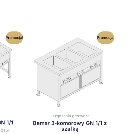
en
Ten
Promocja!
Promocja!
rodukt
produkt
ma
ma
iele
wiele
ariantów.
wariantów.
pcje
Opcje
ożna
można
ybrać
wybrać
a
na
tronie
stronie
roduktu
produktu
Urządzenia grzewcze
N 1/1
Bemar 3-komorowy GN 1/1 z
szafką
,01
zł