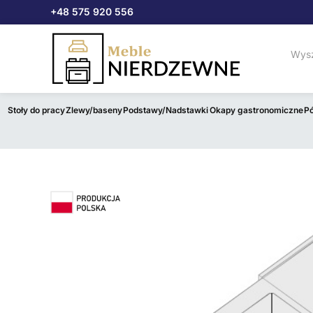
Przejdź
+48 575 920 556
do
treści
Stoły do pracy
Zlewy/baseny
Podstawy/Nadstawki
Okapy gastronomiczne
Pó