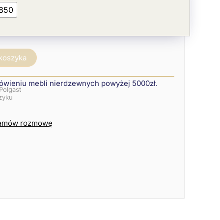
850
 koszyka
ówieniu mebli nierdzewnych powyżej 5000zł.
Polgast
szyku
amów rozmowę