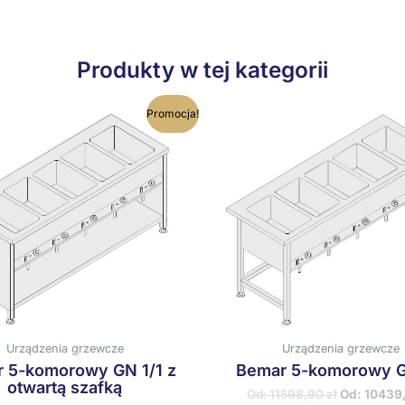
Produkty w tej kategorii
Ten
T
Promocja!
produkt
p
ma
wiele
w
wariantów.
w
Opcje
O
można
m
wybrać
w
na
n
stronie
s
produktu
p
Urządzenia grzewcze
Urządzenia grzewcze
 5-komorowy GN 1/1 z
Bemar 5-komorowy G
otwartą szafką
Od:
11598,90
zł
Od:
10439