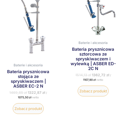
Baterie i akcesoria
Bateria prysznicowa
sztorcowa ze
spryskiwaczem i
wylewką | ASBER ED-
Baterie i akcesoria
2C N
Bateria prysznicowa
1514,13
zł
1362,72
zł
/
stojąca ze
1107,90
zł
netto
spryskiwaczem |
ASBER EC-2 N
Zobacz produkt
1469,85
zł
1322,87
zł
/
1075,50
zł
netto
Zobacz produkt