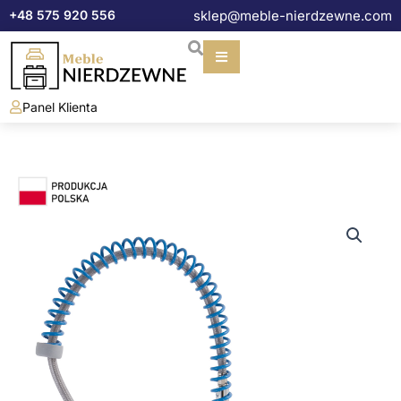
Przejdź
+48 575 920 556
sklep@meble-nierdzewne.com
do
treści
Panel Klienta