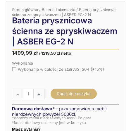
Strona główna
/
Baterie i akcesoria
/ Bateria prysznicowa
ścienna ze spryskiwaczem | ASBER EG-2 N
Bateria prysznicowa
ścienna ze spryskiwaczem
| ASBER EG-2 N
Pierwotna
Aktualna
1499,99
zł
/
1219,50
zł
netto
cena
cena
ilość
wynosiła:
wynosi:
Wykonanie
Bateria
1666,65 zł.
1499,99 zł.
prysznicowa
Wykonanie w całości ze stali AISI 304 (+15%)
ścienna
ze
spryskiwaczem
|
-
+
Dodaj do koszyka
ASBER
EG-
2
Darmowa dostawa*
- przy zamówieniu mebli
N
nierdzewnych powyżej 5000zł.
*dotyczy mebli nierdzewnych marki Polgast
*koszt dostawy naliczany jest w koszyku
Masz pytania?