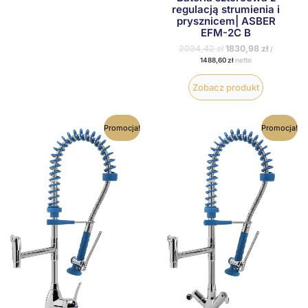
regulacją strumienia i
prysznicem| ASBER
EFM-2C B
2034,42
zł
1830,98
zł
/
1488,60
zł
netto
Zobacz produkt
Pierwotna
Aktualna
Pierwotna
Aktualna
Promocja!
Promocja!
cena
cena
cena
cena
wynosiła:
wynosi:
wynosiła:
wynosi:
2065,17 zł.
1858,65 zł.
2167,26 zł.
1950,53 zł