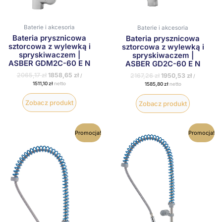
Baterie i akcesoria
Baterie i akcesoria
Bateria prysznicowa
Bateria prysznicowa
sztorcowa z wylewką i
sztorcowa z wylewką i
spryskiwaczem |
spryskiwaczem |
ASBER GDM2C-60 E N
ASBER GD2C-60 E N
2065,17
zł
1858,65
zł
2167,26
zł
1950,53
zł
/
/
1511,10
zł
netto
1585,80
zł
netto
Zobacz produkt
Zobacz produkt
Pierwotna
Aktualna
Pierwotna
Aktualna
Promocja!
Promocja!
cena
cena
cena
cena
wynosiła:
wynosi:
wynosiła:
wynosi:
1469,85 zł.
1322,87 zł.
1514,13 zł.
1362,72 zł