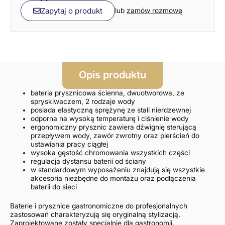
Zapytaj o produkt
lub
zamów rozmowę
Opis produktu
bateria prysznicowa ścienna, dwuotworowa, ze
spryskiwaczem, 2 rodzaje wody
posiada elastyczną sprężynę ze stali nierdzewnej
odporna na wysoką temperaturę i ciśnienie wody
ergonomiczny prysznic zawiera dźwignię sterującą
przepływem wody, zawór zwrotny oraz pierścień do
ustawiania pracy ciągłej
wysoka gęstość chromowania wszystkich części
regulacja dystansu baterii od ściany
w standardowym wyposażeniu znajdują się wszystkie
akcesoria niezbędne do montażu oraz podłączenia
baterii do sieci
Baterie i prysznice gastronomiczne do profesjonalnych
zastosowań charakteryzują się oryginalną stylizacją.
Zaprojektowane zostały specjalnie dla gastronomii.