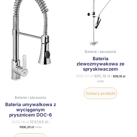
1375,14 zł.
1237,63 zł.
1105,77 zł.
995,19 zł.
Baterie i akcesoria
Bateria
zlewozmywakowa ze
spryskiwaczem
1105,77
zł
995,19
zł
/
809,10
zł
netto
Zobacz produkt
Baterie i akcesoria
Bateria umywalkowa z
wyciąganym
prysznicem DOC-6
1375,14
zł
1237,63
zł
/
1006,20
zł
netto