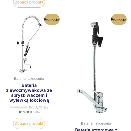
Zobacz produkt
Pierwotna
Aktualna
Pierwotna
Aktualna
Promocja!
Promocja!
cena
cena
cena
cena
wynosiła:
wynosi:
wynosiła:
wynosi:
1709,70 zł.
1538,73 zł.
2034,42 zł.
1830,98 z
Baterie i akcesoria
Bateria
zlewozmywakowa ze
spryskiwaczem i
wylewką łokciową
1709,70
zł
1538,73
zł
/
1251,00
zł
netto
Zobacz produkt
Baterie i akcesoria
Bateria sztorcowa z