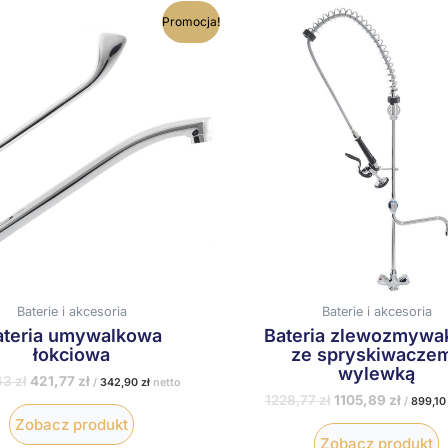
Pierwotna
Aktualna
Pierwotna
Aktual
Promocja!
cena
cena
cena
cena
wynosiła:
wynosi:
wynosiła:
wynosi
468,63 zł.
421,77 zł.
1228,77 zł.
1105,89
Baterie i akcesoria
Baterie i akcesoria
ateria umywalkowa
Bateria zlewozmyw
łokciowa
ze spryskiwaczem
wylewką
63
zł
421,77
zł
/
342,90
zł
netto
1228,77
zł
1105,89
zł
/
899,1
Zobacz produkt
Zobacz produkt