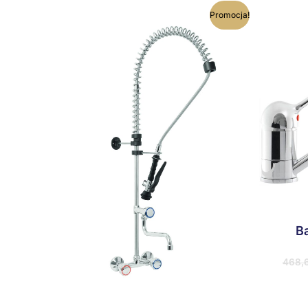
Pierwotna
Aktualna
Promocja!
cena
cena
wynosiła:
wynosi:
1474,77 zł.
1327,29 zł.
B
468,