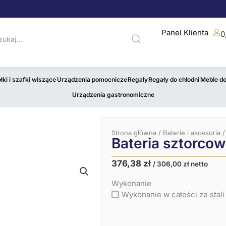
Panel Klienta
0
łki i szafki wiszące
Urządzenia pomocnicze
Regały
Regały do chłodni
Meble d
Urządzenia gastronomiczne
Strona główna
/
Baterie i akcesoria
/
Bateria sztorco
Pierwotna
Aktualna
376,38
zł
/
306,00
zł
netto
cena
cena
ilość
wynosiła:
wynosi:
Wykonanie
Bateria
418,20 zł.
376,38 zł.
sztorcowa
Wykonanie w całości ze stali
|
ASBER
EB-