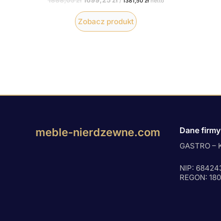
/
1381,50
zł
netto
Zobacz produkt
Dane firmy
meble-nierdzewne.com
GASTRO – K
NIP: 68424
REGON: 18