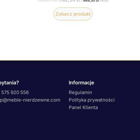
1324,71
zł
1192,24
zł
/
969,30
zł
netto
Zobacz produkt
pytania?
Informacje
 575 920 556
Regulamin
ep@meble-nierdzewne.com
Polityka prywatności
Panel Klienta