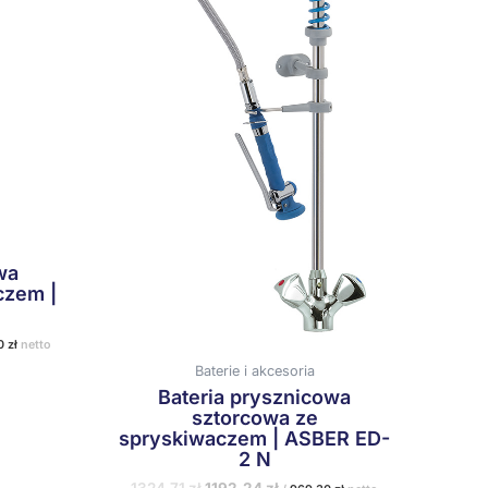
wa
czem |
50
zł
netto
Baterie i akcesoria
Bateria prysznicowa
sztorcowa ze
spryskiwaczem | ASBER ED-
2 N