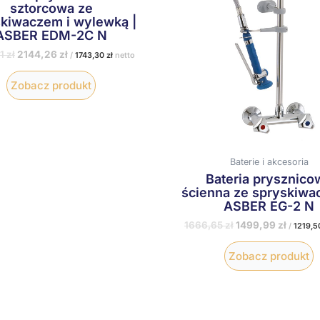
sztorcowa ze
kiwaczem i wylewką |
ASBER EDM-2C N
51
zł
2144,26
zł
/
1743,30
zł
netto
Zobacz produkt
Baterie i akcesoria
Bateria prysznico
ścienna ze spryskiwa
ASBER EG-2 N
1666,65
zł
1499,99
zł
/
1219,
Zobacz produkt