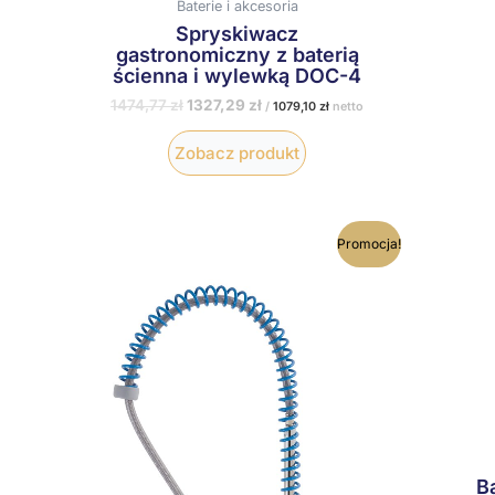
Baterie i akcesoria
Spryskiwacz
gastronomiczny z baterią
ścienna i wylewką DOC-4
1474,77
zł
1327,29
zł
/
1079,10
zł
netto
Zobacz produkt
Pierwotna
Aktualna
Promocja!
cena
cena
wynosiła:
wynosi:
1888,05 zł.
1699,25 zł.
B