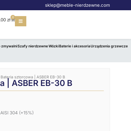
sklep@meble-nierdzewne.com
0
Wózek
,00
zł
o zmywalni
Szafy nierdzewne
Wózki
Baterie i akcesoria
Urządzenia grzewcze
 Bateria sztorcowa | ASBER EB-30 B
wa | ASBER EB-30 B
 AISI 304 (+15%)