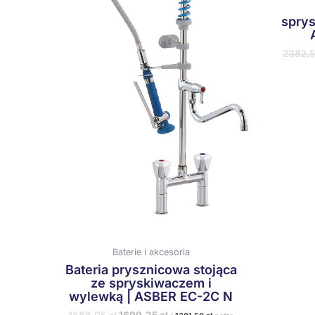
sprys
2382,
Baterie i akcesoria
Bateria prysznicowa stojąca
ze spryskiwaczem i
wylewką | ASBER EC-2C N
1888,05
zł
1699,25
zł