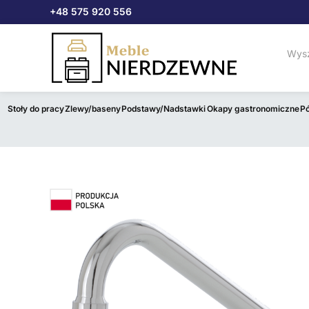
Przejdź
+48 575 920 556
do
treści
Stoły do pracy
Zlewy/baseny
Podstawy/Nadstawki
Okapy gastronomiczne
Pó