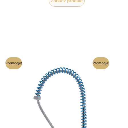
Zobacz produkt
na
Pierwotna
Aktualna
Promocja!
Promocja!
cena
cena
:
wynosiła:
wynosi:
 zł.
1324,71 zł.
1192,24 zł.