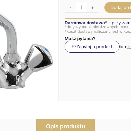
30
-
+
Dodaj do
B
Darmowa dostawa*
- przy zam
*dotyczy mebli nierdzewnych marki 
*koszt dostawy naliczany jest w ko
Masz pytania?
Zapytaj o produkt
lub
z
Opis produktu