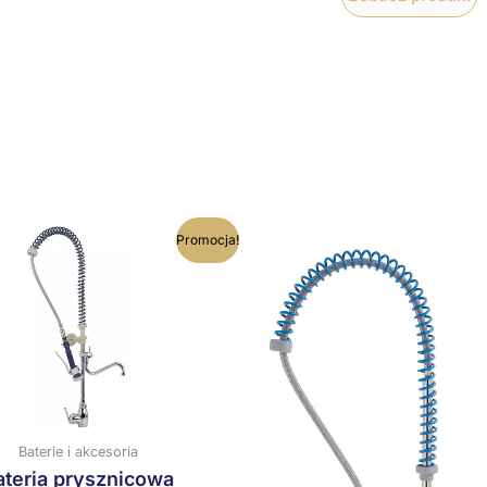
Pierwotna
Aktualna
Pierwotna
Aktual
Promocja!
cena
cena
cena
cena
wynosiła:
wynosi:
wynosiła:
wynosi
2382,51 zł.
2144,26 zł.
1666,65 zł.
1499,99
Baterie i akcesoria
ateria prysznicowa