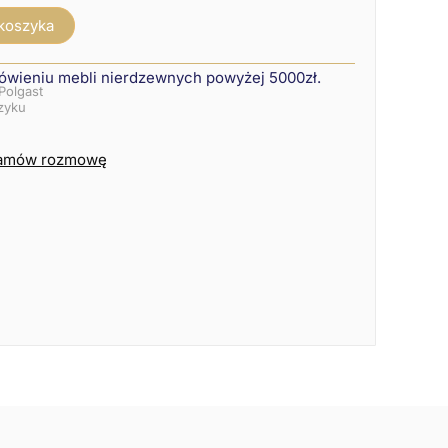
 koszyka
ówieniu mebli nierdzewnych powyżej 5000zł.
Polgast
szyku
amów rozmowę