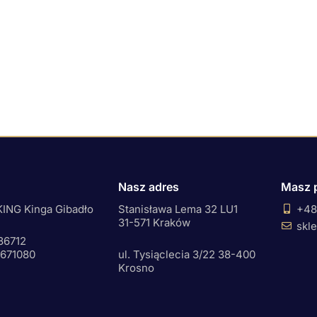
Nasz adres
Masz 
ING Kinga Gibadło
Stanisława Lema 32 LU1
+48
31-571 Kraków
skl
36712
0671080
ul. Tysiąclecia 3/22 38-400
Krosno