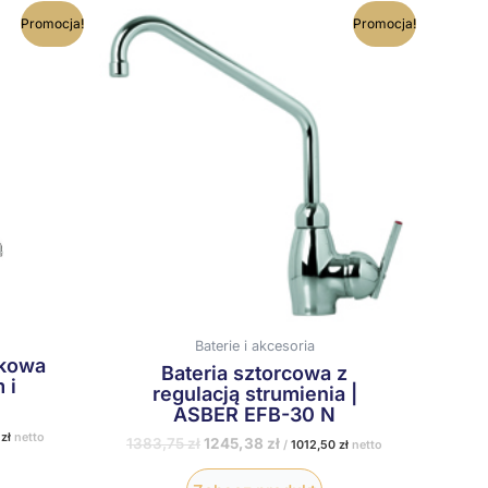
na
Pierwotna
Aktualna
Promocja!
Promocja!
cena
cena
:
wynosiła:
wynosi:
 zł.
1383,75 zł.
1245,38 zł.
Baterie i akcesoria
akowa
Bateria sztorcowa z
 i
regulacją strumienia |
ASBER EFB-30 N
0
zł
netto
1383,75
zł
1245,38
zł
/
1012,50
zł
netto