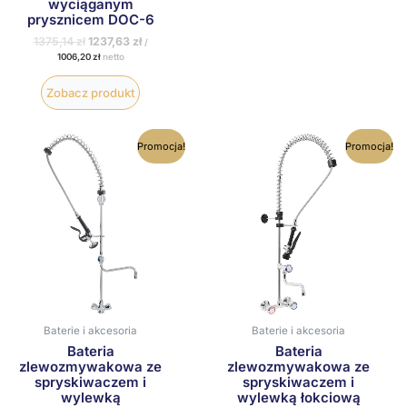
wyciąganym
prysznicem DOC-6
1375,14
zł
1237,63
zł
/
1006,20
zł
netto
Zobacz produkt
Pierwotna
Aktualna
Pierwotna
Aktualna
Promocja!
Promocja!
cena
cena
cena
cena
wynosiła:
wynosi:
wynosiła:
wynosi:
1228,77 zł.
1105,89 zł.
1697,40 zł.
1527,66 zł.
Baterie i akcesoria
Baterie i akcesoria
Bateria
Bateria
zlewozmywakowa ze
zlewozmywakowa ze
spryskiwaczem i
spryskiwaczem i
wylewką
wylewką łokciową