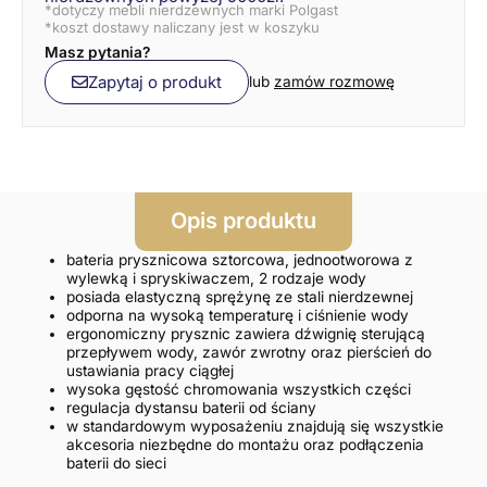
*dotyczy mebli nierdzewnych marki Polgast
E
*koszt dostawy naliczany jest w koszyku
N
Masz pytania?
Zapytaj o produkt
lub
zamów rozmowę
Opis produktu
bateria prysznicowa sztorcowa, jednootworowa z
wylewką i spryskiwaczem, 2 rodzaje wody
posiada elastyczną sprężynę ze stali nierdzewnej
odporna na wysoką temperaturę i ciśnienie wody
ergonomiczny prysznic zawiera dźwignię sterującą
przepływem wody, zawór zwrotny oraz pierścień do
ustawiania pracy ciągłej
wysoka gęstość chromowania wszystkich części
regulacja dystansu baterii od ściany
w standardowym wyposażeniu znajdują się wszystkie
akcesoria niezbędne do montażu oraz podłączenia
baterii do sieci