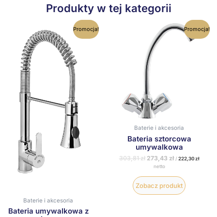
Produkty w tej kategorii
Pierwotna
Aktualna
Pierwotna
Aktualna
Promocja!
Promocja!
cena
cena
cena
cena
wynosiła:
wynosi:
wynosiła:
wynosi:
1375,14 zł.
1237,63 zł.
303,81 zł.
273,43 zł.
Baterie i akcesoria
Bateria sztorcowa
umywalkowa
303,81
zł
273,43
zł
/
222,30
zł
netto
Zobacz produkt
Baterie i akcesoria
Bateria umywalkowa z