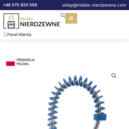
Przejdź
+48 575 920 556
sklep@meble-nierdzewne.com
do
treści
Panel Klienta