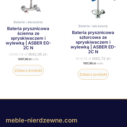
Baterie i akcesoria
Baterie i akcesoria
Bateria prysznicowa
Bateria prysznicowa
ścienna ze
sztorcowa ze
spryskiwaczem i
spryskiwaczem i
wylewką | ASBER EG-
wylewką | ASBER ED-
2C N
2C N
2046,72
zł
1842,05
zł
/
1514,13
zł
1362,72
zł
/
1497,60
zł
netto
1107,90
zł
netto
Zobacz produkt
Zobacz produkt
meble-nierdzewne.com