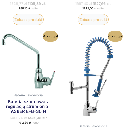
1228,77
zł
1105,89
zł
1697,40
zł
1527,66
zł
/
/
899,10
zł
netto
1242,00
zł
netto
Zobacz produkt
Zobacz produkt
Pierwotna
Aktualna
Pierwotna
Aktualna
Promocja!
Promocja!
cena
cena
cena
cena
wynosiła:
wynosi:
wynosiła:
wynosi:
1383,75 zł.
1245,38 zł.
2065,17 zł.
1858,65 zł
Baterie i akcesoria
Bateria sztorcowa z
regulacją strumienia |
ASBER EFB-30 N
1383,75
zł
1245,38
zł
/
1012,50
zł
netto
Baterie i akcesoria