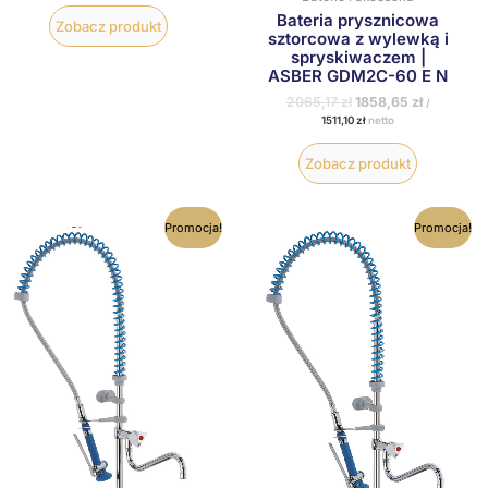
Bateria prysznicowa
Zobacz produkt
sztorcowa z wylewką i
spryskiwaczem |
ASBER GDM2C-60 E N
2065,17
zł
1858,65
zł
/
1511,10
zł
netto
Zobacz produkt
Pierwotna
Aktualna
Pierwotna
Aktualna
Promocja!
Promocja!
cena
cena
cena
cena
wynosiła:
wynosi:
wynosiła:
wynosi:
2046,72 zł.
1842,05 zł.
1514,13 zł.
1362,72 zł