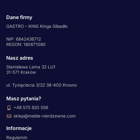
Dane firmy
GASTRO – KING Kinga Gibadło
NIP: 6842436712
REGON: 180671080
Nasz adres
Stanisława Lema 32 LU1
31-571 Kraków
ul. Tysiąclecia 3/22 38-400 Krosno
Masz pytania?
+48 575 920 556
sklep@meble-nierdzewne.com
Informacje
Regulamin