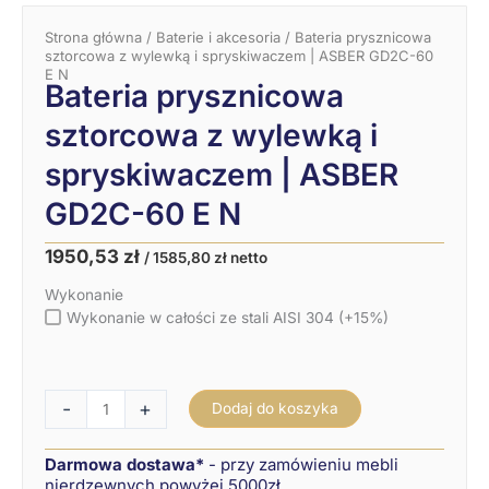
Strona główna
/
Baterie i akcesoria
/ Bateria prysznicowa
sztorcowa z wylewką i spryskiwaczem | ASBER GD2C-60
E N
Bateria prysznicowa
sztorcowa z wylewką i
spryskiwaczem | ASBER
GD2C-60 E N
Pierwotna
Aktualna
1950,53
zł
/
1585,80
zł
netto
cena
cena
ilość
wynosiła:
wynosi:
Wykonanie
Bateria
2167,26 zł.
1950,53 zł.
prysznicowa
Wykonanie w całości ze stali AISI 304 (+15%)
sztorcowa
z
wylewką
i
-
+
Dodaj do koszyka
spryskiwaczem
|
ASBER
Darmowa dostawa*
- przy zamówieniu mebli
GD2C-
60
nierdzewnych powyżej 5000zł.