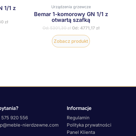
Urządzenia grzewcze
 1/1 z
Bemar 1-komorowy GN 1/1 z
otwartą szafką
80
zł
Od:
5301,30
zł
Od:
4771,17
zł
Zobacz produkt
pytania?
Informacje
 575 920 556
Regulamin
ep@meble-nierdzewne.com
Polityka prywatności
Panel Klienta