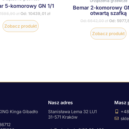
Urządzenia grzewcze
r 5-komorowy GN 1/1
Bemar 2-komorowy GN
otwartą szafką
11598,90
zł
Od:
10439,01
zł
Od:
6642,00
zł
Od:
5977,
Zobacz produkt
Zobacz produkt
Nasz adres
Masz 
ING Kinga Gibadło
Stanisława Lema 32 LU1
+48
31-571 Kraków
skl
36712