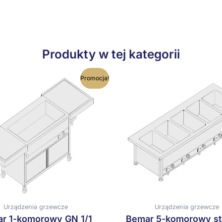
Produkty w tej kategorii
Ten
T
Promocja!
produkt
p
ma
wiele
w
wariantów.
w
Opcje
O
można
m
wybrać
w
na
n
stronie
s
produktu
p
Urządzenia grzewcze
Urządzenia grzewcze
r 1-komorowy GN 1/1
Bemar 5-komorowy s