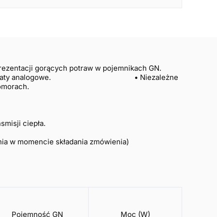
ezentacji gorących potraw w pojemnikach GN.
dzielne termostaty analogowe. • Niezależne
omorach.
smisji ciepła.
nia w momencie składania zmówienia)
Pojemność GN
Moc (W)