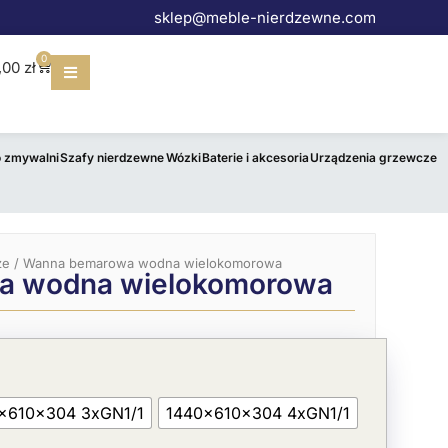
sklep@meble-nierdzewne.com
0
Wózek
,00
zł
o zmywalni
Szafy nierdzewne
Wózki
Baterie i akcesoria
Urządzenia grzewcze
ze
/ Wanna bemarowa wodna wielokomorowa
a wodna wielokomorowa
5x610x304 3xGN1/1
1440x610x304 4xGN1/1