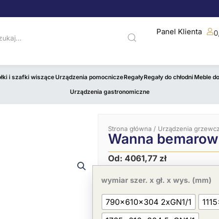
Panel Klienta
0
łki i szafki wiszące
Urządzenia pomocnicze
Regały
Regały do chłodni
Meble d
Urządzenia gastronomiczne
Strona główna
/
Urządzenia grzewc
Wanna bemarow
Od:
4061,77
zł
ilość
Wanna
wymiar szer. x gł. x wys. (mm)
bemarowa
wodna
790x610x304 2xGN1/1
111
wielokomorowa