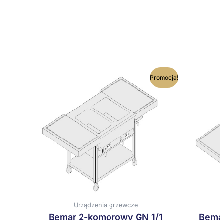
Ten
Promocja!
produkt
ma
wiele
wariantów.
Opcje
można
wybrać
na
stronie
produktu
Urządzenia grzewcze
Bemar 2-komorowy GN 1/1
Bema