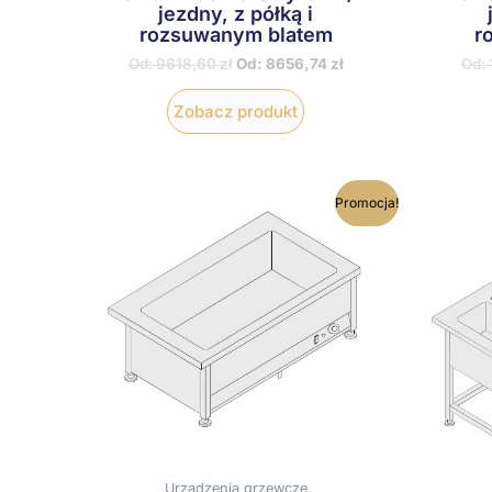
jezdny, z półką i
rozsuwanym blatem
r
Od:
9618,60
zł
Od:
8656,74
zł
Od:
Zobacz produkt
Ten
Promocja!
produkt
ma
wiele
wariantów.
Opcje
można
wybrać
na
stronie
produktu
Urządzenia grzewcze