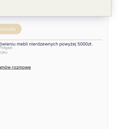
 koszyka
ówieniu mebli nierdzewnych powyżej 5000zł.
Polgast
szyku
amów rozmowę