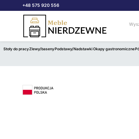
Przejdź
+48 575 920 556
do
treści
Stoły do pracy
Zlewy/baseny
Podstawy/Nadstawki
Okapy gastronomiczne
Pó