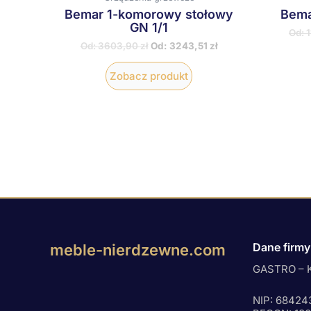
Bemar 1-komorowy stołowy
Bema
GN 1/1
Od:
Od:
3603,90
zł
Od:
3243,51
zł
Zobacz produkt
Dane firmy
meble-nierdzewne.com
GASTRO – K
NIP: 68424