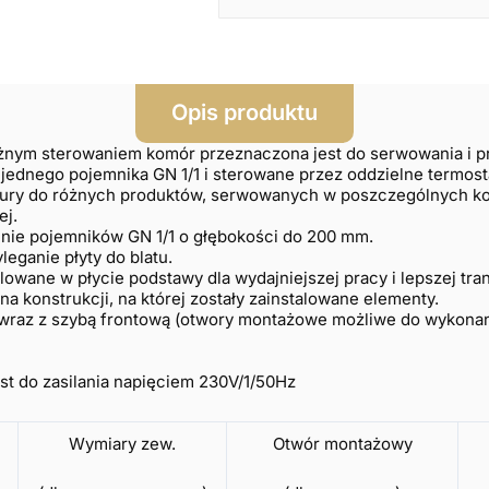
Opis produktu
ym sterowaniem komór przeznaczona jest do serwowania i pr
w nich jednego pojemnika GN 1/1 i sterowane przez od
tury do różnych produktów, serwowanych w poszczególnych k
ej.
nie pojemników GN 1/1 o głębokości do 200 mm.
eganie płyty do blatu.
lowane w płycie podstawy dla wydajniejszej pracy i lepszej tran
 konstrukcji, na której zostały zainstalowane elementy.
wraz z szybą frontową (otwory montażowe możliwe do wykona
est do zasilania napięciem 230V/1/50Hz
Wymiary zew.
Otwór montażowy