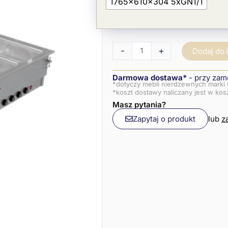
1765x610x304 5xGN1/1
-
+
Dodaj do
Darmowa dostawa*
- przy zam
*dotyczy mebli nierdzewnych marki 
*koszt dostawy naliczany jest w ko
Masz pytania?
Zapytaj o produkt
lub
z