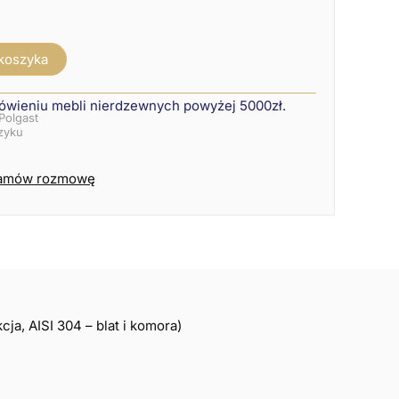
 koszyka
ówieniu mebli nierdzewnych powyżej 5000zł.
Polgast
szyku
amów rozmowę
cja, AISI 304 – blat i komora)