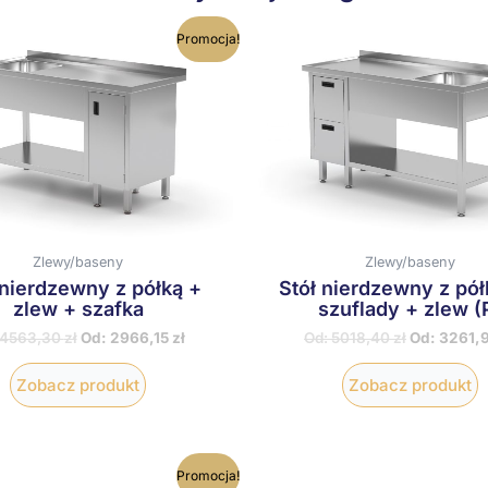
Ten
T
Promocja!
produkt
p
ma
wiele
w
wariantów.
w
Opcje
O
można
m
wybrać
w
na
n
stronie
s
produktu
p
Zlewy/baseny
Zlewy/baseny
 nierdzewny z półką +
Stół nierdzewny z pół
zlew + szafka
szuflady + zlew (
4563,30
zł
Od:
2966,15
zł
Od:
5018,40
zł
Od:
3261,
Zobacz produkt
Zobacz produkt
Ten
T
Promocja!