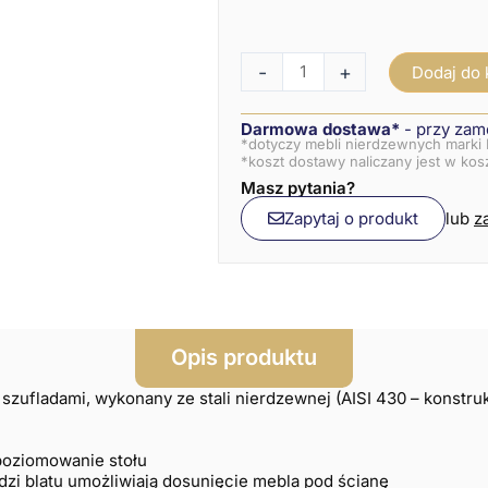
-
+
Dodaj do
Darmowa dostawa*
- przy zam
*dotyczy mebli nierdzewnych marki 
*koszt dostawy naliczany jest w ko
Masz pytania?
Zapytaj o produkt
lub
z
Opis produktu
 szufladami, wykonany ze stali nierdzewnej (AISI 430 – konstruk
poziomowanie stołu
zi blatu umożliwiają dosunięcie mebla pod ścianę