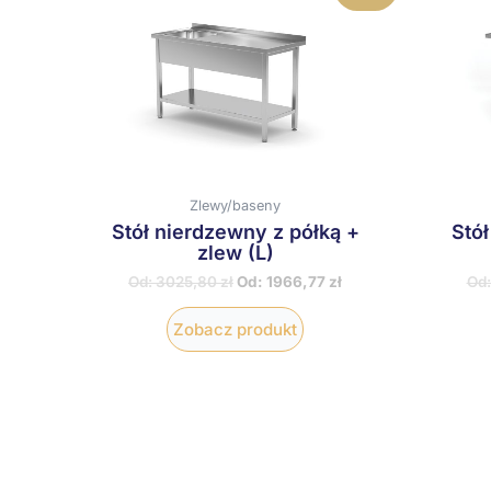
produkt
ma
wiele
wariantów.
Opcje
można
wybrać
na
stronie
produktu
Zlewy/baseny
Stół nierdzewny z półką +
Stó
zlew (L)
Od:
3025,80
zł
Od:
1966,77
zł
Od
Zobacz produkt