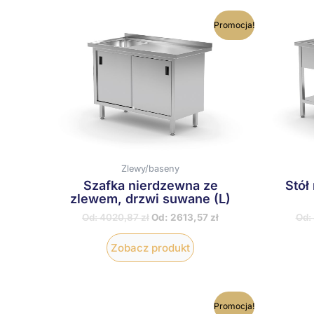
Ten
Promocja!
produkt
ma
wiele
wariantów.
Opcje
można
wybrać
na
stronie
produktu
Zlewy/baseny
Szafka nierdzewna ze
Stół
zlewem, drzwi suwane (L)
Od:
4020,87
zł
Od:
2613,57
zł
Od:
Zobacz produkt
Ten
Promocja!