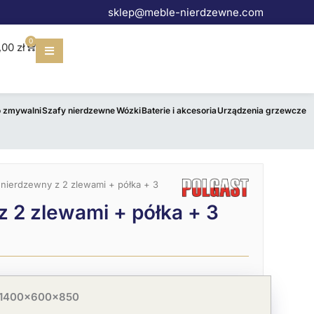
sklep@meble-nierdzewne.com
0
Wózek
,00
zł
o zmywalni
Szafy nierdzewne
Wózki
Baterie i akcesoria
Urządzenia grzewcze
 nierdzewny z 2 zlewami + półka + 3
z 2 zlewami + półka + 3
 1400x600x850