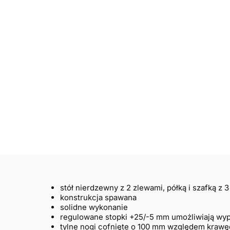
stół nierdzewny z 2 zlewami, półką i szafką z 3
konstrukcja spawana
solidne wykonanie
regulowane stopki +25/-5 mm umożliwiają wy
tylne nogi cofnięte o 100 mm względem krawęd