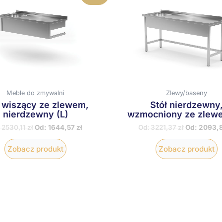
produkt
p
ma
wiele
w
wariantów.
w
Opcje
O
można
m
wybrać
w
na
n
stronie
s
produktu
p
Meble do zmywalni
Zlewy/baseny
ł wiszący ze zlewem,
Stół nierdzewny
nierdzewny (L)
wzmocniony ze zlewe
:
2530,11
zł
Od:
1644,57
zł
Od:
3221,37
zł
Od:
2093,
Zobacz produkt
Zobacz produkt