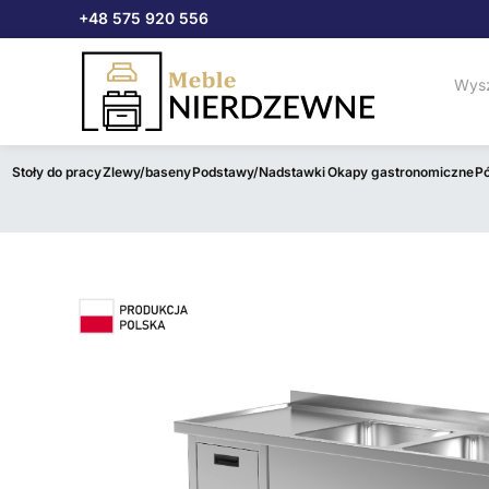
Przejdź
+48 575 920 556
do
treści
Stoły do pracy
Zlewy/baseny
Podstawy/Nadstawki
Okapy gastronomiczne
Pó