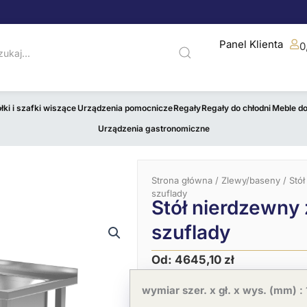
Panel Klienta
0
łki i szafki wiszące
Urządzenia pomocnicze
Regały
Regały do chłodni
Meble d
Urządzenia gastronomiczne
Strona główna
/
Zlewy/baseny
/ Stół
szuflady
Stół nierdzewny 
szuflady
Od:
4645,10
zł
Pierwotna
Aktualna
ilość
cena
cena
Stół
wymiar szer. x gł. x wys. (mm)
:
wynosiła:
wynosi:
nierdzewny