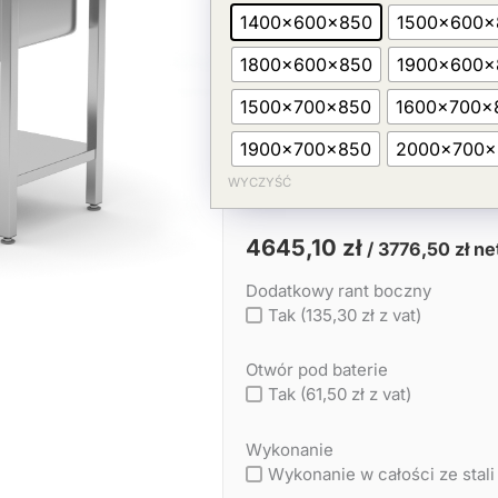
7146,30 zł.
4645,10 zł.
z
1400x600x850
1500x600x
2
zlewami
1800x600x850
1900x600x
+
półka
1500x700x850
1600x700x
+
3
1900x700x850
2000x700x
szuflady
WYCZYŚĆ
4645,10
zł
/
3776,50
zł
ne
Dodatkowy rant boczny
Tak (135,30 zł z vat)
Otwór pod baterie
Tak (61,50 zł z vat)
Wykonanie
Wykonanie w całości ze stali