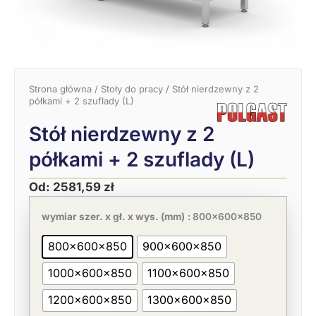
Strona główna
/
Stoły do pracy
/ Stół nierdzewny z 2
półkami + 2 szuflady (L)
Stół nierdzewny z 2
półkami + 2 szuflady (L)
Od:
2581,59
zł
Pierwotna
Aktualna
ilość
cena
cena
Stół
wymiar szer. x gł. x wys. (mm)
: 800x600x850
wynosiła:
wynosi:
nierdzewny
3971,67 zł.
2581,59 zł.
z
800x600x850
900x600x850
2
półkami
1000x600x850
1100x600x850
+
2
szuflady
1200x600x850
1300x600x850
(L)