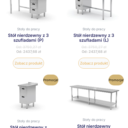
wiele
wiele
wariantów.
wariantów
Opcje
Opcje
można
można
wybrać
wybrać
na
na
Stoły do pracy
Stoły do pracy
stronie
stronie
produktu
produktu
Stół nierdzewny z 3
Stół nierdzewny z 3
szufladami (P)
szufladami (L)
Od:
3750,27
zł
Od:
3750,27
zł
Od:
2437,68
zł
Od:
2437,68
zł
Zobacz produkt
Zobacz produkt
Ten
Ten
Promocja!
Promocja!
produkt
produkt
ma
ma
wiele
wiele
wariantów.
wariantów
Opcje
Opcje
można
można
wybrać
wybrać
na
na
Stoły do pracy
Stoły do pracy
stronie
stronie
Stół nierdzewny
produktu
produktu
Stół nierdzewny z