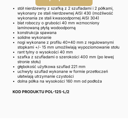
stół nierdzewny z szafką z 2 szufladami i 2 półkami,
wykonany ze stali nierdzewnej AISI 430 (możliwość
wykonania ze stali kwasoodpornej AISI 304)
blat roboczy o grubości 40 mm wzmocniony
laminowaną płytą wodoodporną
konstrukcja spawana
solidne wykonanie
nogi wykonane z profilu 40×40 mm z regulowanymi
stopkami +/- 15 mm umożliwiają wypoziomowanie stołu
rant tylny o wysokości 40 mm
szafka z szufladami o szerokości 400 mm (po lewej
stronie stołu)
głębokość użytkowa szuflad 221 mm
uchwyty szuflad wykonane w formie przetłoczeń
ułatwiają utrzymanie czystości
dolna półka na wysokości 160 mm od podłoża
KOD PRODUKTU POL-125-L/2