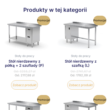
Produkty w tej kategorii
Ten
Ten
Promocja!
Promocja!
produkt
produkt
ma
ma
wiele
wiele
wariantów.
wariantów
Opcje
Opcje
można
można
wybrać
wybrać
na
na
Stoły do pracy
Stoły do pracy
stronie
stronie
produktu
produktu
Stół nierdzewny z
Stół nierdzewny z
półką + 2 szuflady (P)
szafką (L)
Od:
3258,27
zł
Od:
2741,67
zł
Od:
2117,88
zł
Od:
1782,09
zł
Zobacz produkt
Zobacz produkt
Ten
Ten
Promocja!
Promocja!
produkt
produkt
ma
ma