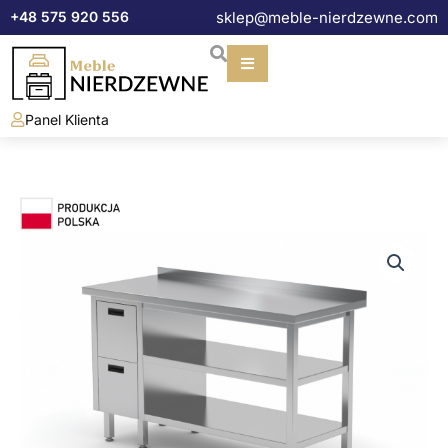
Przejdź
+48 575 920 556
sklep@meble-nierdzewne.com
do
treści
Panel Klienta