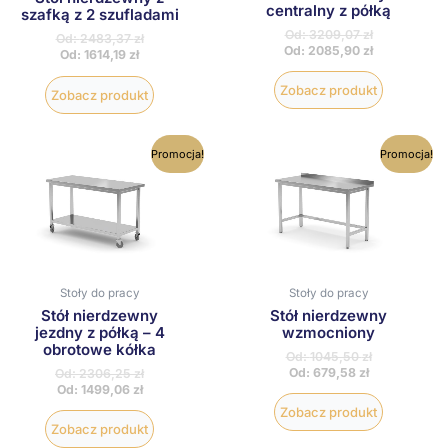
centralny z półką
szafką z 2 szufladami
Od:
3209,07
zł
Od:
2483,37
zł
Od:
2085,90
zł
Od:
1614,19
zł
Zobacz produkt
Zobacz produkt
Ten
Ten
Promocja!
Promocja!
produkt
produkt
ma
ma
wiele
wiele
wariantów.
wariantów
Opcje
Opcje
można
można
wybrać
wybrać
na
na
Stoły do pracy
Stoły do pracy
stronie
stronie
Stół nierdzewny
Stół nierdzewny
produktu
produktu
jezdny z półką – 4
wzmocniony
obrotowe kółka
Od:
1045,50
zł
Od:
679,58
zł
Od:
2306,25
zł
Od:
1499,06
zł
Zobacz produkt
Zobacz produkt