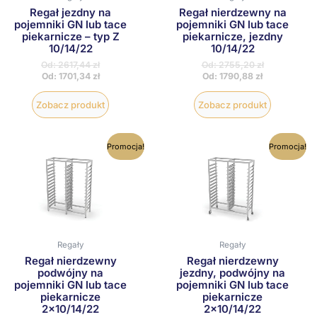
stronie
stronie
Regał jezdny na
Regał nierdzewny na
produktu
produktu
pojemniki GN lub tace
pojemniki GN lub tace
piekarnicze – typ Z
piekarnicze, jezdny
10/14/22
10/14/22
Od:
2617,44
zł
Od:
2755,20
zł
Od:
1701,34
zł
Od:
1790,88
zł
Zobacz produkt
Zobacz produkt
Ten
Ten
Promocja!
Promocja!
produkt
produkt
ma
ma
wiele
wiele
wariantów.
wariantów
Opcje
Opcje
można
można
wybrać
wybrać
na
na
Regały
Regały
stronie
stronie
Regał nierdzewny
Regał nierdzewny
produktu
produktu
podwójny na
jezdny, podwójny na
pojemniki GN lub tace
pojemniki GN lub tace
piekarnicze
piekarnicze
2×10/14/22
2×10/14/22