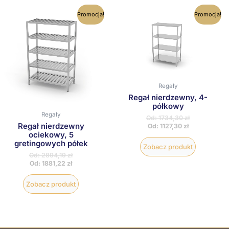
Ten
Ten
Promocja!
Promocja!
produkt
produkt
ma
ma
wiele
wiele
wariantów.
wariantów
Opcje
Opcje
można
można
wybrać
wybrać
na
na
Regały
stronie
stronie
Regał nierdzewny, 4-
produktu
produktu
półkowy
Regały
Od:
1734,30
zł
Regał nierdzewny
Od:
1127,30
zł
ociekowy, 5
gretingowych półek
Zobacz produkt
Od:
2894,19
zł
Od:
1881,22
zł
Zobacz produkt