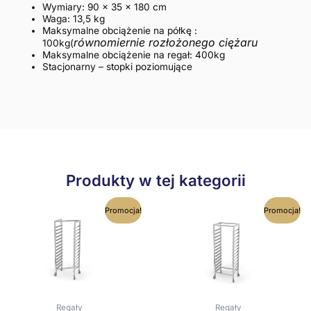
Wymiary: 90 x 35 x 180 cm
Waga: 13,5 kg
Maksymalne obciążenie na półkę :
równomiernie rozłożonego ciężaru
100kg(
Maksymalne obciążenie na regał: 400kg
Stacjonarny – stopki poziomujące
Produkty w tej kategorii
Ten
Ten
Promocja!
Promocja!
produkt
produkt
ma
ma
wiele
wiele
wariantów.
wariantów
Opcje
Opcje
można
można
wybrać
wybrać
na
na
Regały
Regały