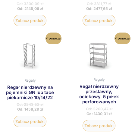
Od:
3300,09
zł
Od:
3811,77
zł
Od:
2145,06
zł
Od:
2477,65
zł
Zobacz produkt
Zobacz produkt
Ten
Ten
Promocja!
Promocja!
produkt
produkt
ma
ma
wiele
wiele
wariantów.
wariantów
Opcje
Opcje
można
można
wybrać
wybrać
na
na
Regały
Regały
stronie
stronie
Regał nierdzewny
Regał nierdzewny na
produktu
produktu
przestawny,
pojemniki GN lub tace
ociekowy, 5 półek
piekarnicze 10/14/22
perforowanych
Od:
2243,52
zł
Od:
2200,47
zł
Od:
1458,29
zł
Od:
1430,31
zł
Zobacz produkt
Zobacz produkt