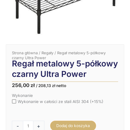
Strona główna
/
Regały
/ Regał metalowy 5-półkowy
czarny Ultra Power
Regał metalowy 5-półkowy
czarny Ultra Power
Pierwotna
Aktualna
256,00
zł
/
208,13
zł
netto
cena
cena
ilość
wynosiła:
wynosi:
Wykonanie
Regał
320,00 zł.
256,00 zł.
metalowy
Wykonanie w całości ze stali AISI 304 (+15%)
5-
półkowy
czarny
Ultra
-
+
Dodaj do koszyka
Power