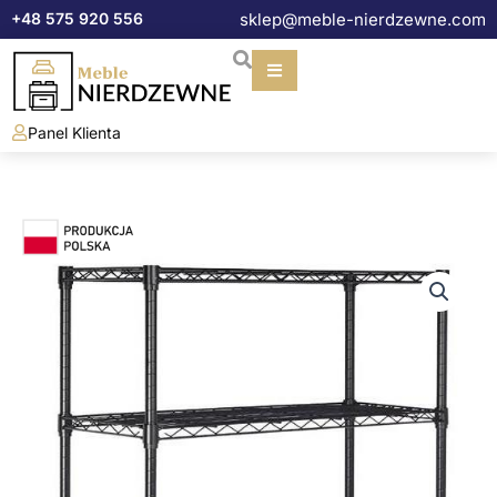
Przejdź
+48 575 920 556
sklep@meble-nierdzewne.com
do
treści
Panel Klienta