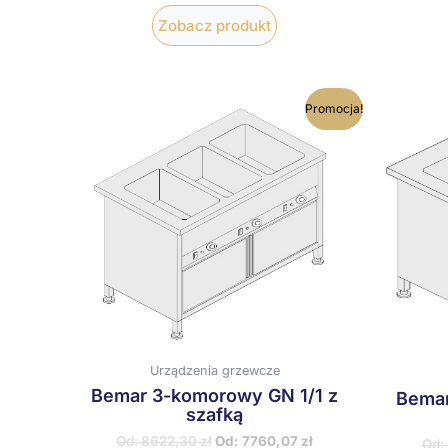
Zobacz produkt
Ten
Promocja!
produkt
ma
wiele
wariantów.
Opcje
można
wybrać
na
stronie
produktu
Urządzenia grzewcze
Bemar 3-komorowy GN 1/1 z
Bemar
szafką
Od:
8622,30
zł
Od:
7760,07
zł
Od: