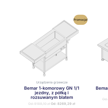
Ten
Promocja!
produkt
ma
wiele
wariantów.
Opcje
można
wybrać
na
stronie
produktu
Urządzenia grzewcze
Bemar 1-komorowy GN 1/1
Bemar
jezdny, z półką i
rozsuwanym blatem
Od
Od:
9188,10
zł
Od:
8269,29
zł