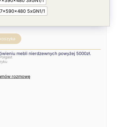
7x590x480 3xGN1/1
37x590x480 5xGN1/1
 koszyka
ówieniu mebli nierdzewnych powyżej 5000zł.
Polgast
szyku
amów rozmowę