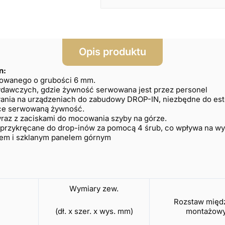
Opis produktu
n:
rtowanego o grubości 6 mm.
ach i ciągach wydawczych, gdzie żywność 
ania na urządzeniach do zabudowy DROP-IN, niezbędne do es
ące serwowaną żywność.
 wraz z zaciskami do mocowania szyby na górze.
ą przykręcane do drop-inów za pomocą 4 śrub, co wpływa na w
iem i szklanym panelem górnym
Wymiary zew.
Rozstaw międ
montażowy
(dł. x szer. x wys. mm)