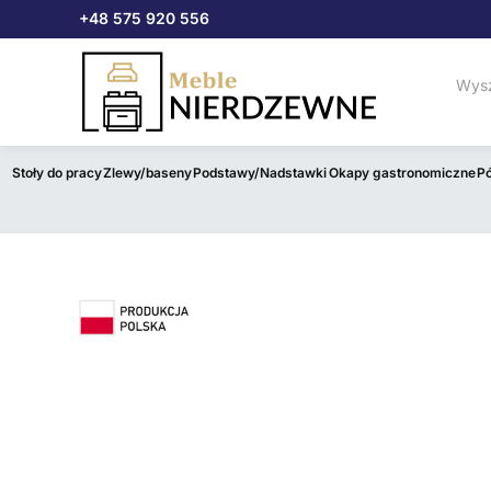
Przejdź
+48 575 920 556
do
treści
Stoły do pracy
Zlewy/baseny
Podstawy/Nadstawki
Okapy gastronomiczne
Pó