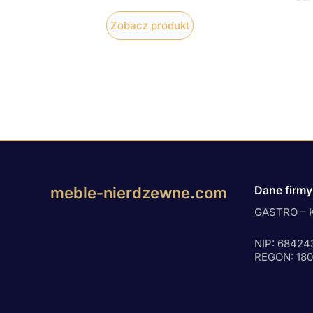
Zobacz produkt
Dane firmy
meble-nierdzewne.com
GASTRO – K
NIP: 68424
REGON: 18