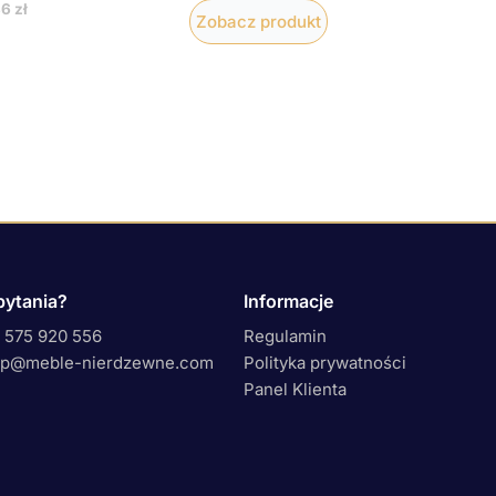
86
zł
Zobacz produkt
pytania?
Informacje
 575 920 556
Regulamin
ep@meble-nierdzewne.com
Polityka prywatności
Panel Klienta