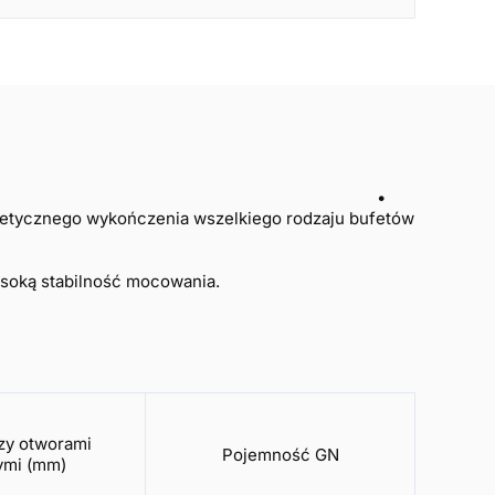
serwowana jest przez personel •
tetycznego wykończenia wszelkiego rodzaju bufetów
ysoką stabilność mocowania.
zy otworami
Pojemność GN
mi (mm)