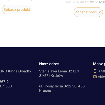
Od:
6125,40
zł
Od:
5512,
Zobacz produkt
Zobacz produkt
Nasz adres
Masz 
ING Kinga Gibadło
Stanisława Lema 32 LU1
+48
31-571 Kraków
skl
36712
0671080
ul. Tysiąclecia 3/22 38-400
Krosno