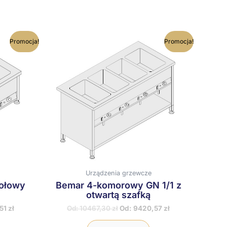
en
Ten
Promocja!
Promocja!
rodukt
produkt
ma
ma
iele
wiele
ariantów.
wariantów.
pcje
Opcje
ożna
można
ybrać
wybrać
a
na
tronie
stronie
roduktu
produktu
Urządzenia grzewcze
ołowy
Bemar 4-komorowy GN 1/1 z
otwartą szafką
51
zł
Od:
10467,30
zł
Od:
9420,57
zł