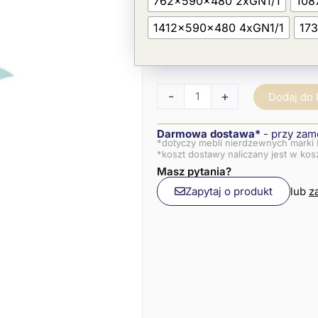
762x590x480 2xGN1/1
108
panel
szklany
1412x590x480 4xGN1/1
17
gięty
z
2
stron
-
+
Dodaj do
Darmowa dostawa*
- przy zam
*dotyczy mebli nierdzewnych marki 
*koszt dostawy naliczany jest w ko
Masz pytania?
Zapytaj o produkt
lub
z