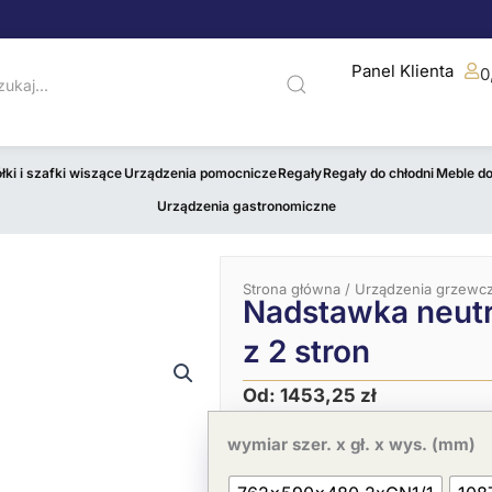
Panel Klienta
0
łki i szafki wiszące
Urządzenia pomocnicze
Regały
Regały do chłodni
Meble d
Urządzenia gastronomiczne
Strona główna
/
Urządzenia grzewc
Nadstawka neutra
z 2 stron
Od:
1453,25
zł
ilość
Nadstawka
wymiar szer. x gł. x wys. (mm)
neutralna
-