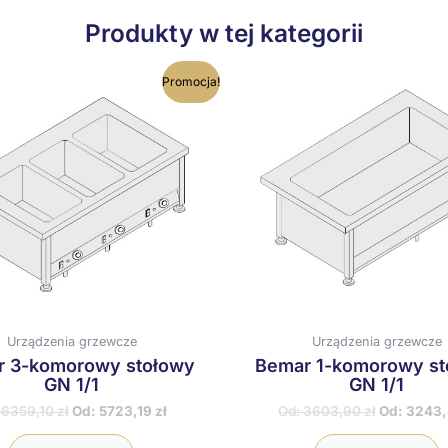
Produkty w tej kategorii
Ten
T
Promocja!
produkt
p
ma
wiele
w
wariantów.
w
Opcje
O
można
m
wybrać
w
na
n
stronie
s
produktu
p
Urządzenia grzewcze
Urządzenia grzewcze
 3-komorowy stołowy
Bemar 1-komorowy st
GN 1/1
GN 1/1
:
6359,10
zł
Od:
5723,19
zł
Od:
3603,90
zł
Od:
3243,