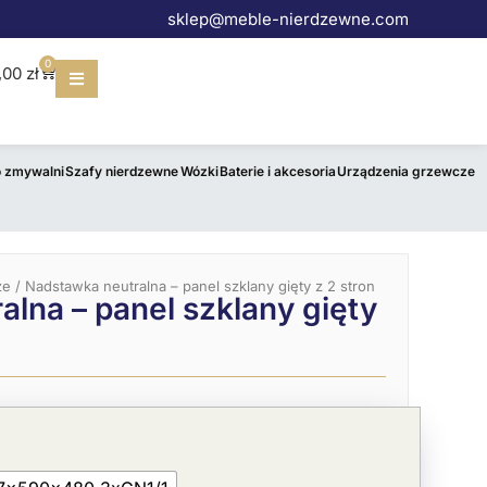
sklep@meble-nierdzewne.com
0
Wózek
,00
zł
o zmywalni
Szafy nierdzewne
Wózki
Baterie i akcesoria
Urządzenia grzewcze
ze
/ Nadstawka neutralna – panel szklany gięty z 2 stron
lna – panel szklany gięty