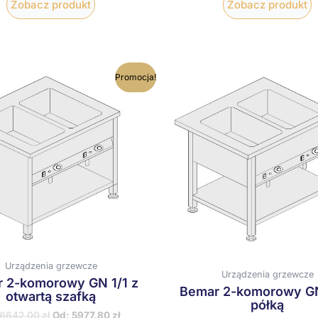
Zobacz produkt
Zobacz produkt
Ten
T
Promocja!
produkt
p
ma
wiele
w
wariantów.
w
Opcje
O
można
m
wybrać
w
na
n
stronie
s
produktu
p
Urządzenia grzewcze
Urządzenia grzewcze
 2-komorowy GN 1/1 z
Bemar 2-komorowy GN
otwartą szafką
półką
6642,00
zł
Od:
5977,80
zł