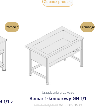
Zobacz produkt
en
Ten
Promocja!
Promocja!
rodukt
produkt
ma
ma
iele
wiele
ariantów.
wariantów.
pcje
Opcje
ożna
można
ybrać
wybrać
a
na
tronie
stronie
roduktu
produktu
Urządzenia grzewcze
Bemar 1-komorowy GN 1/1
 1/1 z
Od:
4243,50
zł
Od:
3819,15
zł