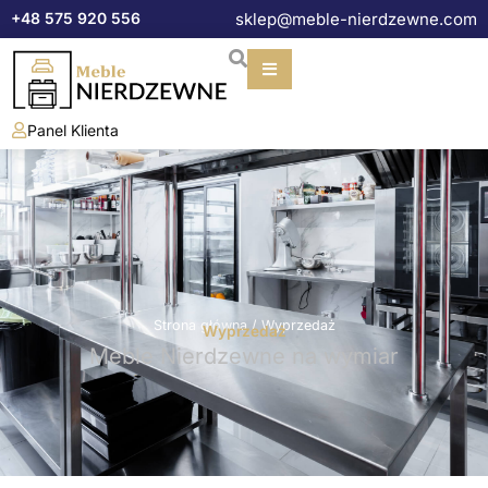
Przejdź
+48 575 920 556
sklep@meble-nierdzewne.com
do
treści
Panel Klienta
Strona główna
/ Wyprzedaż
Wyprzedaż
Meble Nierdzewne na wymiar